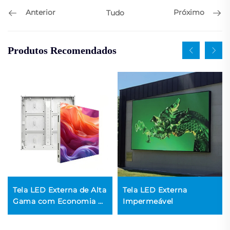
Anterior
Próximo
Tudo
Produtos Recomendados
Tela LED Externa de Alta
Tela LED Externa
Gama com Economia de
Impermeável
Energia