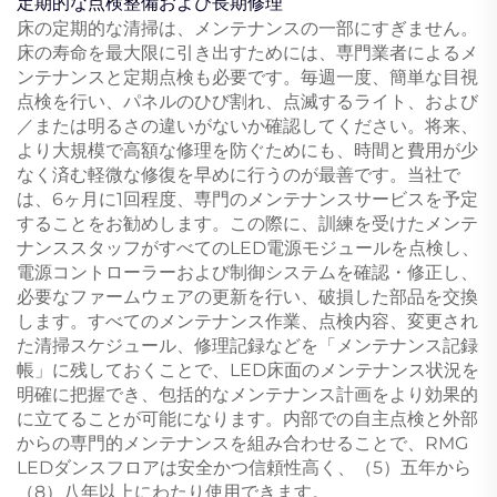
定期的な点検整備および長期修理
床の定期的な清掃は、メンテナンスの一部にすぎません。
床の寿命を最大限に引き出すためには、専門業者によるメ
ンテナンスと定期点検も必要です。毎週一度、簡単な目視
点検を行い、パネルのひび割れ、点滅するライト、および
／または明るさの違いがないか確認してください。将来、
より大規模で高額な修理を防ぐためにも、時間と費用が少
なく済む軽微な修復を早めに行うのが最善です。当社で
は、6ヶ月に1回程度、専門のメンテナンスサービスを予定
することをお勧めします。この際に、訓練を受けたメンテ
ナンススタッフがすべてのLED電源モジュールを点検し、
電源コントローラーおよび制御システムを確認・修正し、
必要なファームウェアの更新を行い、破損した部品を交換
します。すべてのメンテナンス作業、点検内容、変更され
た清掃スケジュール、修理記録などを「メンテナンス記録
帳」に残しておくことで、LED床面のメンテナンス状況を
明確に把握でき、包括的なメンテナンス計画をより効果的
に立てることが可能になります。内部での自主点検と外部
からの専門的メンテナンスを組み合わせることで、RMG
LEDダンスフロアは安全かつ信頼性高く、（5）五年から
（8）八年以上にわたり使用できます。