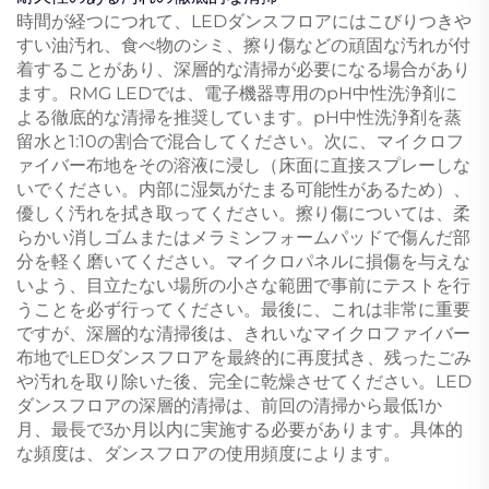
時間が経つにつれて、LEDダンスフロアにはこびりつきや
すい油汚れ、食べ物のシミ、擦り傷などの頑固な汚れが付
着することがあり、深層的な清掃が必要になる場合があり
ます。RMG LEDでは、電子機器専用のpH中性洗浄剤に
よる徹底的な清掃を推奨しています。pH中性洗浄剤を蒸
留水と1:10の割合で混合してください。次に、マイクロフ
ァイバー布地をその溶液に浸し（床面に直接スプレーしな
いでください。内部に湿気がたまる可能性があるため）、
優しく汚れを拭き取ってください。擦り傷については、柔
らかい消しゴムまたはメラミンフォームパッドで傷んだ部
分を軽く磨いてください。マイクロパネルに損傷を与えな
いよう、目立たない場所の小さな範囲で事前にテストを行
うことを必ず行ってください。最後に、これは非常に重要
ですが、深層的な清掃後は、きれいなマイクロファイバー
布地でLEDダンスフロアを最終的に再度拭き、残ったごみ
や汚れを取り除いた後、完全に乾燥させてください。LED
ダンスフロアの深層的清掃は、前回の清掃から最低1か
月、最長で3か月以内に実施する必要があります。具体的
な頻度は、ダンスフロアの使用頻度によります。