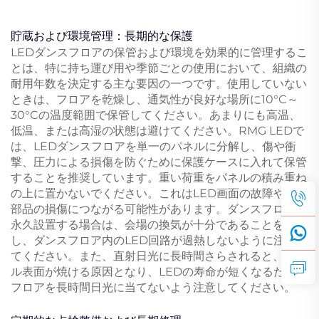
貯蔵および環境管理：長期的な保護
LEDダンスフロアの保管および環境を効果的に管理するこ
とは、特に持ち運び用や季節ごとの使用において、組織の
耐用年数を決定する主な要因の一つです。使用していない
ときは、フロアを乾燥し、通気性が良好な場所に10°C～
30°Cの温度範囲で保管してください。あまりにも高温、
低温、または高湿の状態は避けてください。RMG LEDで
は、LEDダンスフロアを単一のパネルに分解し、傷や衝
撃、圧力による損傷を防ぐために保護ケースに入れて保管
することを推奨しています。重い荷重をパネルの積み重ね
の上に置かないでください。これはLED画面の故障や内部
部品の損傷につながる可能性があります。ダンスフロアを
永久設置する場合は、会場の換気が十分であることを確認
し、ダンスフロア内のLED回路が過熱しないように注意し
てください。また、直射日光に長時間さらされると、パネ
ル表面が焼ける原因となり、LEDの寿命が短くなるため、
フロアを長時間日光に当てないよう注意してください。