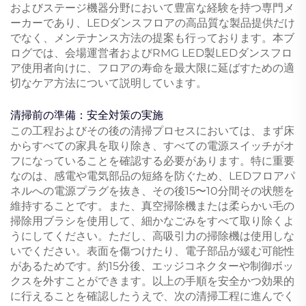
およびステージ機器分野において豊富な経験を持つ専門メ
ーカーであり、LEDダンスフロアの高品質な製品提供だけ
でなく、メンテナンス方法の提案も行っております。本ブ
ログでは、会場運営者およびRMG LED製LEDダンスフロ
ア使用者向けに、フロアの寿命を最大限に延ばすための適
切なケア方法について説明しています。
清掃前の準備：安全対策の実施
この工程およびその後の清掃プロセスにおいては、まず床
からすべての家具を取り除き、すべての電源スイッチがオ
フになっていることを確認する必要があります。特に重要
なのは、感電や電気部品の短絡を防ぐため、LEDフロアパ
ネルへの電源プラグを抜き、その後15〜10分間その状態を
維持することです。また、真空掃除機または柔らかい毛の
掃除用ブラシを使用して、細かなごみをすべて取り除くよ
うにしてください。ただし、高吸引力の掃除機は使用しな
いでください。表面を傷つけたり、電子部品が緩む可能性
があるためです。約15分後、エッジコネクターや制御ボッ
クスを外すことができます。以上の手順を安全かつ効果的
に行えることを確認したうえで、次の清掃工程に進んでく