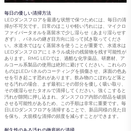
毎日の優しい清掃方法
LEDダンスフロアを最適な状態で保つためには、毎日の清
掃が不可欠です。日常のほこりや軽い汚れには、マイクロ
ファイバータオルを蒸留水で少し湿らせ（あまり湿らせす
ぎず）、パネルの継ぎ目方向に沿って拭き取ってくださ
い。水道水ではなく蒸留水を使うことが重要で、水道水は
LEDダンスフロアにミネラル成分の残留物を残す可能性が
あります。RMG LEDでは、過酷な化学薬品、研磨材、ア
ルコール系製品の使用は絶対に避けてください。これらの
ものはLEDパネルのコーティングを損傷させ、床面の色あ
せを引き起こす恐れがあります。飲み物のこぼれなど落と
せる汚れの場合、まず最初にその部分を優しく吸い取り、
その後湿らせたタオルで清掃してください。強くこすると
汚れが隙間に押し込まれ、ダンスフロア内部の部品を破損
させる可能性があるため、この手順は非常に重要です。毎
日LEDダンスフロアを清掃することで、新品同様の見た目
を保ち、大規模な清掃の頻度を減らすことができます。
耐久性のある汚れの徹底的な清掃