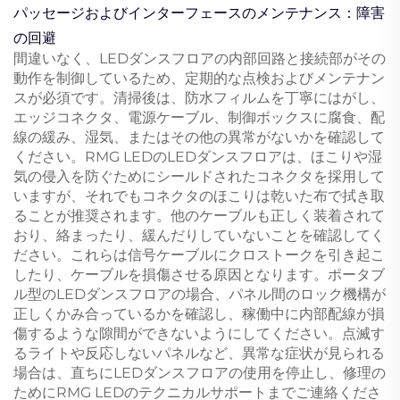
パッセージおよびインターフェースのメンテナンス：障害
の回避
間違いなく、LEDダンスフロアの内部回路と接続部がその
動作を制御しているため、定期的な点検およびメンテナン
スが必須です。清掃後は、防水フィルムを丁寧にはがし、
エッジコネクタ、電源ケーブル、制御ボックスに腐食、配
線の緩み、湿気、またはその他の異常がないかを確認して
ください。RMG LEDのLEDダンスフロアは、ほこりや湿
気の侵入を防ぐためにシールドされたコネクタを採用して
いますが、それでもコネクタのほこりは乾いた布で拭き取
ることが推奨されます。他のケーブルも正しく装着されて
おり、絡まったり、緩んだりしていないことを確認してく
ださい。これらは信号ケーブルにクロストークを引き起こ
したり、ケーブルを損傷させる原因となります。ポータブ
ル型のLEDダンスフロアの場合、パネル間のロック機構が
正しくかみ合っているかを確認し、稼働中に内部配線が損
傷するような隙間ができないようにしてください。点滅す
るライトや反応しないパネルなど、異常な症状が見られる
場合は、直ちにLEDダンスフロアの使用を停止し、修理の
ためにRMG LEDのテクニカルサポートまでご連絡くださ