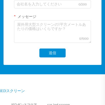
0/200
メッセージ
0/1000
送信
lEDスクリーン
lEDダンスフロア
car led screen