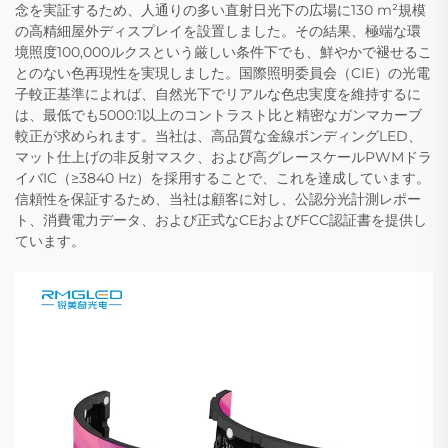
念を実証するため、人通りの多い直射日光下の広場に130 m²規模
の高精細屋外ディスプレイを設置しました。その結果、極端な環
境照度100,000ルクスという厳しい条件下でも、鮮やかで褪せるこ
とのない色再現性を実現しました。国際照明委員会（CIE）の光電
子較正基準によれば、自然光下でリアルな色忠実度を維持するに
は、最低でも5000:1以上のコントラスト比と精密なガンマカーブ
較正が求められます。当社は、高品質な金線ボンディングLED、
マット仕上げの非反射マスク、および高グレースケールPWMドラ
イバIC（≥3840 Hz）を採用することで、これを達成しています。
信頼性を保証するため、当社は顧客に対し、公認分光計測レポー
ト、消費電力データ、および正式なCEおよびFCC認証書を提供し
ています。