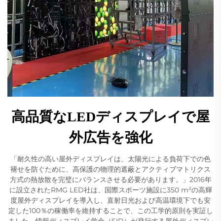
高品質なLEDディスプレイで屋
外広告を強化
「耐久性の高い屋外ディスプレイは、太陽光による負荷下での色
褪せを防ぐために、高保護の物理的遮蔽とアクティブマトリクス
方式の熱放散を完璧にバランスさせる必要があります。」2016年
に設立されたRMG LED社は、国際スポーツ施設に350 m²の高輝
度屋外ディスプレイを導入し、直射日光および高温環境下でも安
定した100％の稼働率を維持することで、この工学的原則を実証し
ました。情報ディスプレイ学会（SID）が発行する屋外ディスプレ