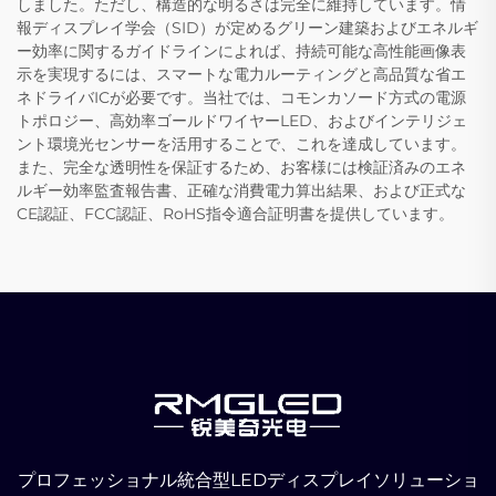
しました。ただし、構造的な明るさは完全に維持しています。情
報ディスプレイ学会（SID）が定めるグリーン建築およびエネルギ
ー効率に関するガイドラインによれば、持続可能な高性能画像表
示を実現するには、スマートな電力ルーティングと高品質な省エ
ネドライバICが必要です。当社では、コモンカソード方式の電源
トポロジー、高効率ゴールドワイヤーLED、およびインテリジェ
ント環境光センサーを活用することで、これを達成しています。
また、完全な透明性を保証するため、お客様には検証済みのエネ
ルギー効率監査報告書、正確な消費電力算出結果、および正式な
CE認証、FCC認証、RoHS指令適合証明書を提供しています。
プロフェッショナル統合型LEDディスプレイソリューショ