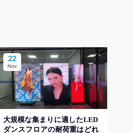
22
2
Nov
No
大規模な集まりに適したLED
ダンスフロアの耐荷重はどれ