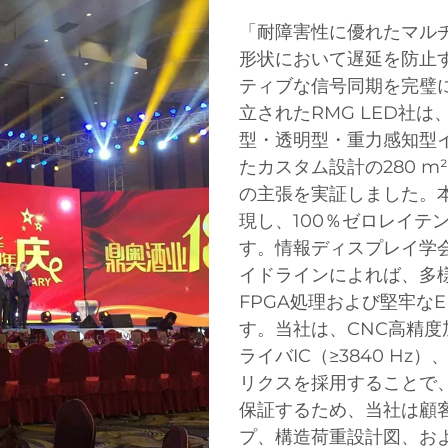
「耐障害性に優れたマル
形状において遅延を防止
ティブな信号同期を完璧に
立されたRMG LED社
型・透明型・重力感知型
たカスタム設計の280 
の主張を実証しました。
現し、100％ゼロレイテ
す。情報ディスプレイ学会
イドラインによれば、多
FPGA処理および堅牢な
す。当社は、CNC高精
ライバIC（≥3840 H
リクスを採用することで
保証するため、当社は顧
プ、構造荷重設計図、およ