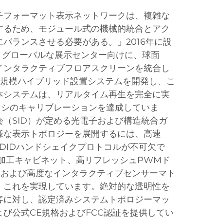
チフォーマット表示ネットワークは、複雑な
するため、モジュール式の機械的統合とアク
バランスさせる必要がある。」2016年に設
は、グローバルな展示センター向けに、球面
インタラクティブフロアスクリーンを統合し
m²規模ハイブリッド設置システムを開発し、こ
本システムは、リアルタイム再生を完全に実
ンシのキャリブレーションを達成していま
（SID）が定める光電子および構造統合ガ
様な表示トポロジーを展開するには、高速
EDIDハンドシェイクプロトコルが不可欠で
度加工キャビネット、高リフレッシュPWMド
z）、および高度なインタラクティブセンサーマト
、これを実現しています。絶対的な透明性を
客に対し、認定済みシステムトポロジーマッ
び公式CE規格およびFCC認証を提供してい