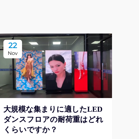
22
2
Nov
No
大規模な集まりに適したLED
ダンスフロアの耐荷重はどれ
くらいですか？