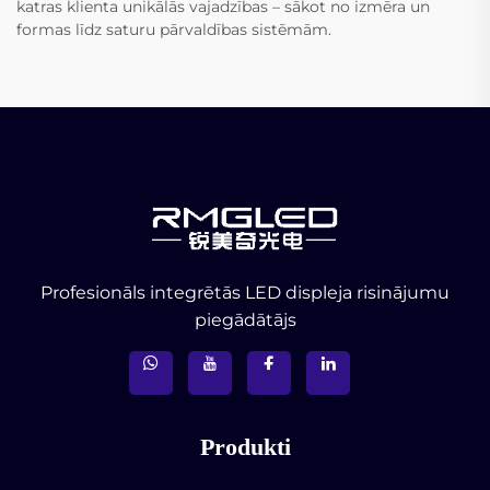
katras klienta unikālās vajadzības – sākot no izmēra un
formas līdz saturu pārvaldības sistēmām.
Profesionāls integrētās LED displeja risinājumu
piegādātājs
Produkti