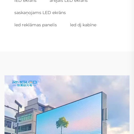
lED ekrāns
ārējais LED ekrāns
saskaņojams LED ekrāns
led reklāmas panelis
led dj kabīne