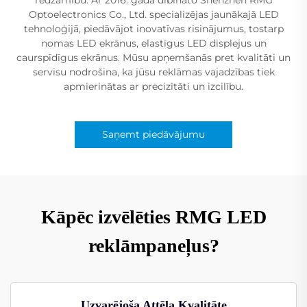
Optoelectronics Co., Ltd. specializējas jaunākajā LED
tehnoloģijā, piedāvājot inovatīvas risinājumus, tostarp
nomas LED ekrānus, elastīgus LED displejus un
caurspīdīgus ekrānus. Mūsu apņemšanās pret kvalitāti un
servisu nodrošina, ka jūsu reklāmas vajadzības tiek
apmierinātas ar precizitāti un izcilību.
Saņemt piedāvājumu
Kāpēc izvēlēties RMG LED
reklāmpaneļus?
Uzvarējoša Attēla Kvalitāte