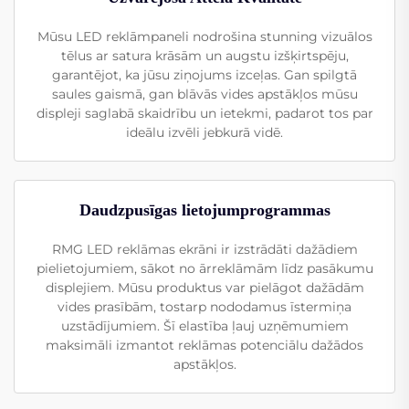
Mūsu LED reklāmpaneli nodrošina stunning vizuālos
tēlus ar satura krāsām un augstu izšķirtspēju,
garantējot, ka jūsu ziņojums izceļas. Gan spilgtā
saules gaismā, gan blāvās vides apstākļos mūsu
displeji saglabā skaidrību un ietekmi, padarot tos par
ideālu izvēli jebkurā vidē.
Daudzpusīgas lietojumprogrammas
RMG LED reklāmas ekrāni ir izstrādāti dažādiem
pielietojumiem, sākot no ārreklāmām līdz pasākumu
displejiem. Mūsu produktus var pielāgot dažādām
vides prasībām, tostarp nododamus īstermiņa
uzstādījumiem. Šī elastība ļauj uzņēmumiem
maksimāli izmantot reklāmas potenciālu dažādos
apstākļos.