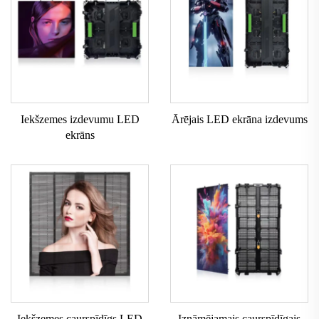
Iekšzemes izdevumu LED
Ārējais LED ekrāna izdevums
ekrāns
Iekšzemes caurspīdīgs LED
Iznāmējamais caurspīdīgais