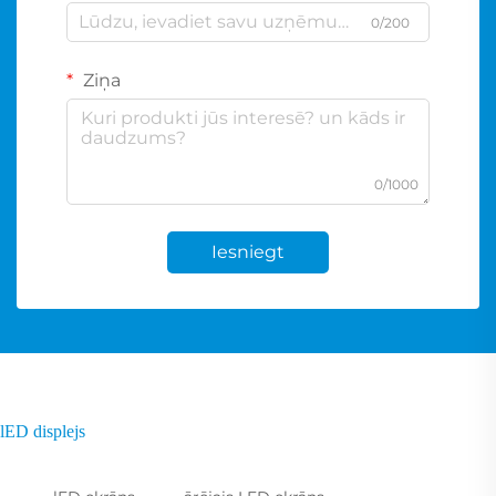
0/200
Ziņa
0/1000
Iesniegt
lED displejs