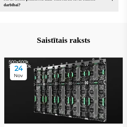
darbībai?
Saistītais raksts
24
Nov