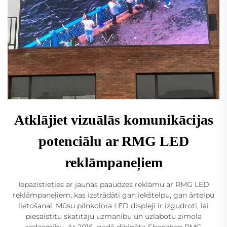
Atklājiet vizuālās komunikācijas
potenciālu ar RMG LED
reklāmpaneļiem
Iepazīstieties ar jaunās paaudzes reklāmu ar RMG LED
reklāmpaneļiem, kas izstrādāti gan iekštelpu, gan ārtelpu
lietošanai. Mūsu pilnkolora LED displeji ir izgudroti, lai
piesaistītu skatītāju uzmanību un uzlabotu zīmola
redzamību. Ar 2016. gadā dibināto Shenzhen RMG