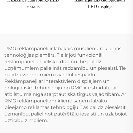
ekrāns
LED displejs
RMG reklāmpaneļi ir labākais mūsdienu reklāmas
tehnoloģijas piemērs. Tie ir ļoti funkcionāli
reklāmpaneļi ar lielisku dizainu. Tie palīdz
uzņēmumiem palielināt redzamību un piesaisti. Tie
palīdz uzņēmumiem izveidot iespaidu.
Reklāmpaneļi ar interaktīviem displejiem un
hologrāfisko tehnoloģiju no RMG ir izstrādāti, lai
atbilstu mainīgā starptautiskā tirgus vajadzībām. Ar
RMG reklāmpaneļiem klienti saņem labāko
pieejamo reklāmas tehnoloģiju. Tās palīdz piesaistīt
uzmanību, palielinot patērētāju iesaisti un uzlabojot
uzticību zīmoliem.