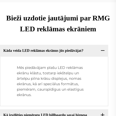
Bieži uzdotie jautājumi par RMG
LED reklāmas ekrāniem
Kāda veida LED reklāmas ekrānus jūs piedāvājat?
Mēs piedāvājam plašu LED reklāmas
ekrānu klāstu, tostarp iekštelpu un
ārtelpu pilna krāsu displejus, nomas
ekrānus, kā arī speciālus formātus,
piemēram, caurspīdīgus un elastīgus
ekrānus.
Kā izvēlēties piemērotu LED billboardu savai biznesa