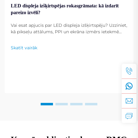
LED displeja izšķirtspējas rokasgrāmata: kā izdarīt
pareizo izvēli?
Vai esat apjucis par LED displeja izšķirtspēju? Uzziniet,
kā pikseļu attālums, PPI un ekrāna izmērs ietekmē
attēla skaidrību. Iegūstiet ekspertu padomus, kā
izvēlēties optimālo izšķirtspēju saviem mērķiem.
Skatīt vairāk
Lasiet tagad.