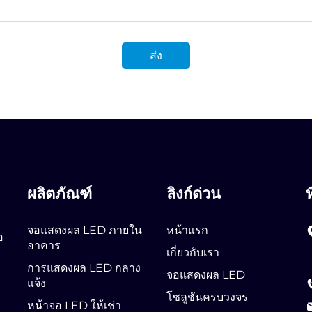
ส่ง
ผลิตภัณฑ์
ลิงก์ด่วน
ท
จอแสดงผล LED ภายใน
หน้าแรก
อ
อาคาร
เกี่ยวกับเรา
การแสดงผล LED กลาง
จอแสดงผล LED
แจ้ง
โซลูชันครบวงจร
หน้าจอ LED ให้เช่า