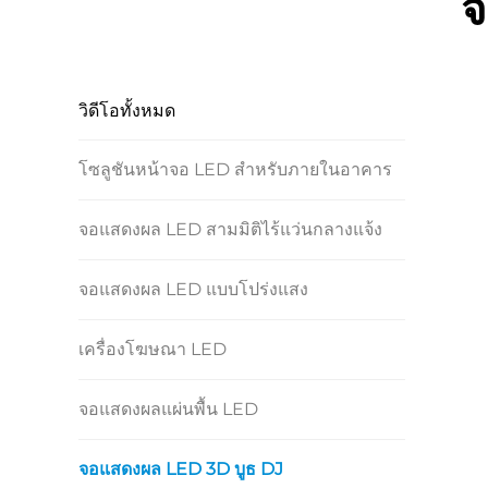
จ
วิดีโอทั้งหมด
โซลูชันหน้าจอ LED สำหรับภายในอาคาร
จอแสดงผล LED สามมิติไร้แว่นกลางแจ้ง
จอแสดงผล LED แบบโปร่งแสง
เครื่องโฆษณา LED
จอแสดงผลแผ่นพื้น LED
จอแสดงผล LED 3D บูธ DJ