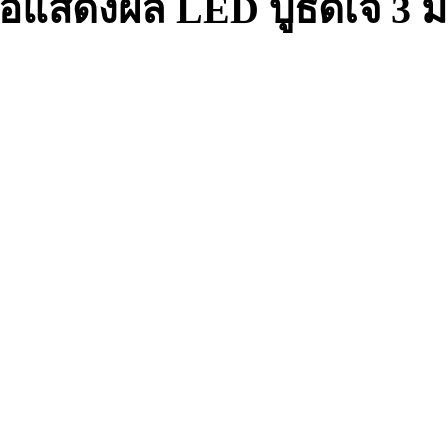
อแสดงผล LED บูธดีเจ 3 มิ