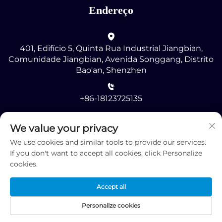
Endereço
401, Edifício 5, Quinta Rua Industrial Jiangbian,
Comunidade Jiangbian, Avenida Songgang, Distrito
Bao'an, Shenzhen
+86-18123725135
[email protected]
We value your privacy
We use cookies and similar tools to provide our services.
If you don't want to accept all cookies, click Personalize
cookies.
Accept all
Direitos autorais © 2025 por Shenzhen RMG
Optoelectronics Co., Ltd. -
Política de Privacidade
Personalize cookies