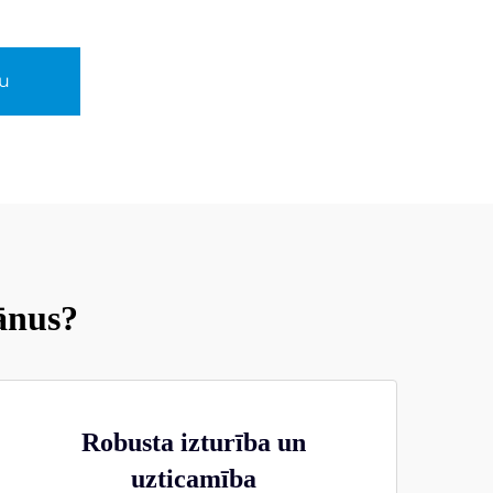
u
ānus?
Robusta izturība un
uzticamība