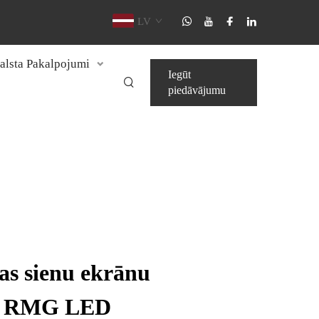
LV
alsta Pakalpojumi
Iegūt
piedāvājumu
vas sienu ekrānu
no RMG LED