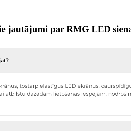
tie jautājumi par RMG LED sien
jat?
ānus, tostarp elastīgus LED ekrānus, caurspīdīgu
 lai atbilstu dažādām lietošanas iespējām, nodrošino