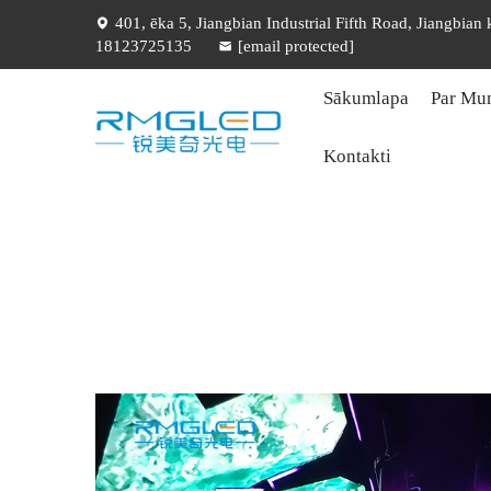
401, ēka 5, Jiangbian Industrial Fifth Road, Jiangbian
18123725135
[email protected]
Sākumlapa
Par Mu
Kontakti