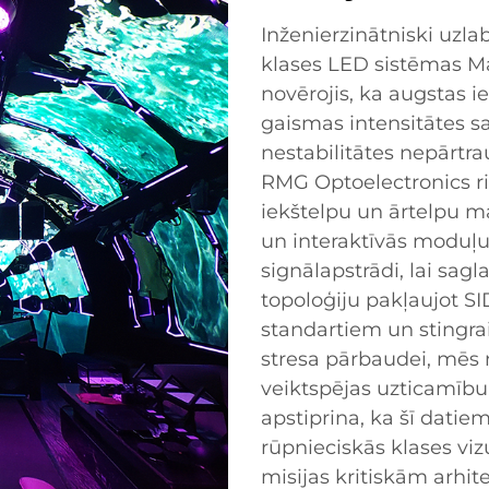
Inženierzinātniski uzla
klases LED sistēmas M
novērojis, ka augstas i
gaismas intensitātes s
nestabilitātes nepārtra
RMG Optoelectronics ri
iekštelpu un ārtelpu ma
un interaktīvās moduļ
signālapstrādi, lai sagl
topoloģiju pakļaujot S
standartiem un stingrai
stresa pārbaudei, mēs
veiktspējas uzticamīb
apstiprina, ka šī datie
rūpnieciskās klases viz
misijas kritiskām arhi