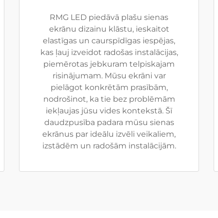
RMG LED piedāvā plašu sienas
ekrānu dizainu klāstu, ieskaitot
elastīgas un caurspīdīgas iespējas,
kas ļauj izveidot radošas instalācijas,
piemērotas jebkuram telpiskajam
risinājumam. Mūsu ekrāni var
pielāgot konkrētām prasībām,
nodrošinot, ka tie bez problēmām
iekļaujas jūsu vides kontekstā. Šī
daudzpusība padara mūsu sienas
ekrānus par ideālu izvēli veikaliem,
izstādēm un radošām instalācijām.