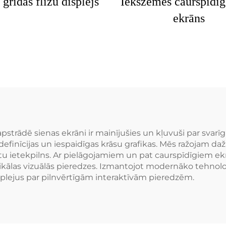
grīdas flīžu displejs
Iekšzemes caurspīdī
ekrāns
pstrādē sienas ekrāni ir mainījušies un kļuvuši par svar
definīcijas un iespaidīgas krāsu grafikas. Mēs ražojam d
u ietekpilns. Ar pielāgojamiem un pat caurspīdīgiem ekrān
las vizuālās pieredzes. Izmantojot modernāko tehnoloģiju
splejus par pilnvērtīgām interaktīvām pieredzēm.