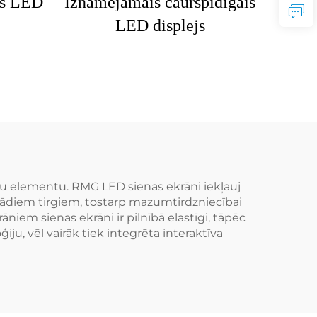
gs LED
Iznāmējamais caurspīdīgais
LED displejs
īgu elementu. RMG LED sienas ekrāni iekļauj
ažādiem tirgiem, tostarp mazumtirdzniecībai
iem sienas ekrāni ir pilnībā elastīgi, tāpēc
, vēl vairāk tiek integrēta interaktīva