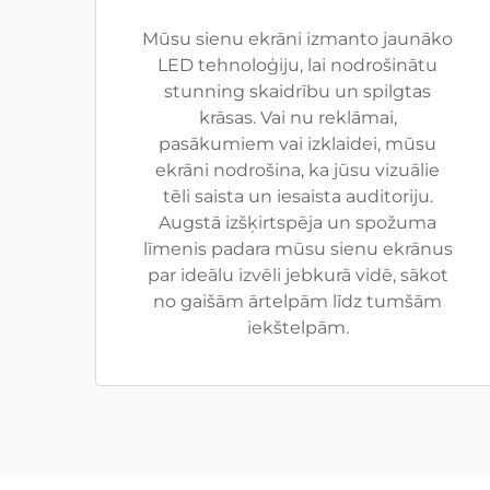
Mūsu sienu ekrāni izmanto jaunāko
LED tehnoloģiju, lai nodrošinātu
stunning skaidrību un spilgtas
krāsas. Vai nu reklāmai,
pasākumiem vai izklaidei, mūsu
ekrāni nodrošina, ka jūsu vizuālie
tēli saista un iesaista auditoriju.
Augstā izšķirtspēja un spožuma
līmenis padara mūsu sienu ekrānus
par ideālu izvēli jebkurā vidē, sākot
no gaišām ārtelpām līdz tumšām
iekštelpām.