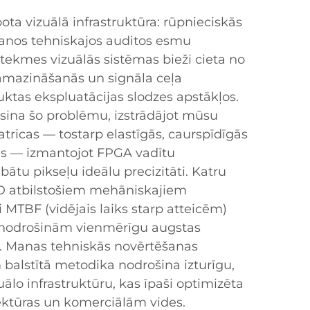
bota vizuālā infrastruktūra: rūpnieciskās
anos tehniskajos auditos esmu
etekmes vizuālās sistēmas bieži cieta no
amazināšanās un signāla ceļa
uktas ekspluatācijas slodzes apstākļos.
sina šo problēmu, izstrādājot mūsu
tricas — tostarp elastīgās, caurspīdīgās
us — izmantojot FPGA vadītu
abātu pikseļu ideālu precizitāti. Katru
ID atbilstošiem mehāniskajiem
 MTBF (vidējais laiks starp atteicēm)
 nodrošinām vienmērīgu augstas
u. Manas tehniskās novērtēšanas
m balstītā metodika nodrošina izturīgu,
uālo infrastruktūru, kas īpaši optimizēta
tektūras un komerciālām vides.