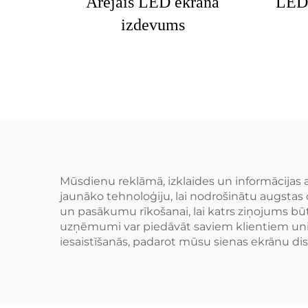
Ārējais LED ekrāna
LED 
izdevums
Mūsdienu reklāmā, izklaides un informācijas a
jaunāko tehnoloģiju, lai nodrošinātu augstas 
un pasākumu rīkošanai, lai katrs ziņojums būt
uzņēmumi var piedāvāt saviem klientiem unikā
iesaistīšanās, padarot mūsu sienas ekrānu di