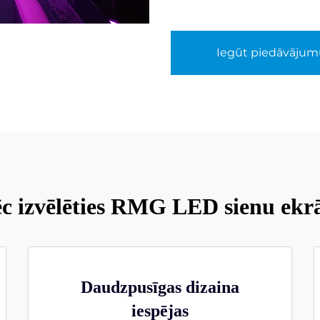
Iegūt piedāvājum
c izvēlēties RMG LED sienu ekr
Daudzpusīgas dizaina
iespējas