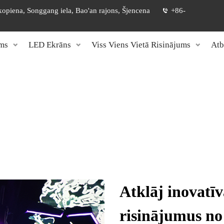
 kopiena, Songgang iela, Bao'an rajons, Šjencena
+86-
ms
LED Ekrāns
Viss Viens Vietā Risinājums
Atb
Atklāj inovatī
risinājumus 