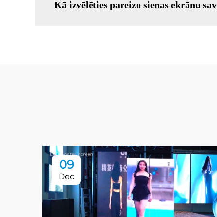
Kā izvēlēties pareizo sienas ekrānu s
09
Dec