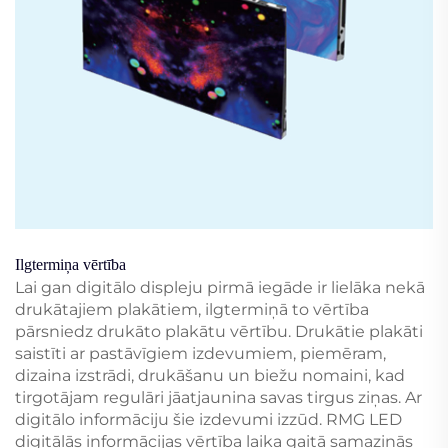
Ilgtermiņa vērtība
Lai gan digitālo displeju pirmā iegāde ir lielāka nekā
drukātajiem plakātiem, ilgtermiņā to vērtība
pārsniedz drukāto plakātu vērtību. Drukātie plakāti
saistīti ar pastāvīgiem izdevumiem, piemēram,
dizaina izstrādi, drukāšanu un biežu nomaini, kad
tirgotājam regulāri jāatjaunina savas tirgus ziņas. Ar
digitālo informāciju šie izdevumi izzūd. RMG LED
digitālās informācijas vērtība laika gaitā samazinās