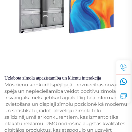
Uzlabota zīmola atpazīstamība un klientu interakcija
Mūsdienu konkurētspējīgajā tirdzniecības nozarē
spēja un nepieciešamība veidot pozitīvu zīmola tēlu
ir svarīgāka nekā jebkad agrāk. Digitālā informācijas
izvietošana un displeji zīmolu pozicionē kā modernu
un sofistikātu, radot labvēlīgu zīmola tēlu
salīdzinājumā ar konkurentiem, kas izmanto tikai
plakātu reklāmu. RMG nodrošina augstas kvalitātes
digitālos produktus, kas atspoguļo un uzsvērt