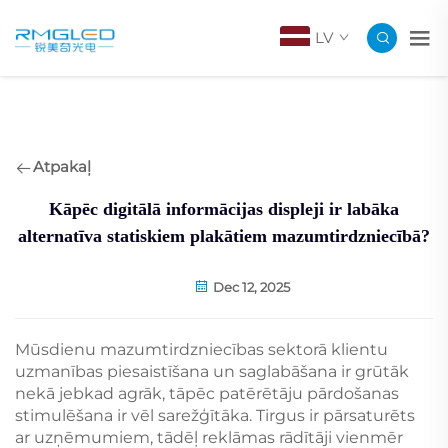
LV
Atpakaļ
Kāpēc digitālā informācijas displeji ir labāka
alternatīva statiskiem plakātiem mazumtirdzniecībā?
Dec 12, 2025
Mūsdienu mazumtirdzniecības sektorā klientu
uzmanības piesaistīšana un saglabāšana ir grūtāk
nekā jebkad agrāk, tāpēc patērētāju pārdošanas
stimulēšana ir vēl sarežģītāka. Tirgus ir pārsaturēts
ar uzņēmumiem, tādēļ reklāmas rādītāji vienmēr