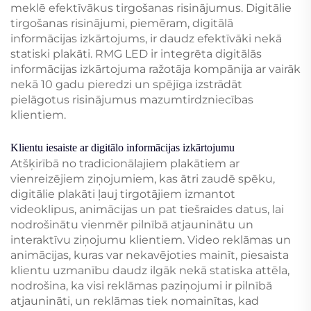
meklē efektīvākus tirgošanas risinājumus. Digitālie
tirgošanas risinājumi, piemēram, digitālā
informācijas izkārtojums, ir daudz efektīvāki nekā
statiski plakāti. RMG LED ir integrēta digitālās
informācijas izkārtojuma ražotāja kompānija ar vairāk
nekā 10 gadu pieredzi un spējīga izstrādāt
pielāgotus risinājumus mazumtirdzniecības
klientiem.
Klientu iesaiste ar digitālo informācijas izkārtojumu
Atšķirībā no tradicionālajiem plakātiem ar
vienreizējiem ziņojumiem, kas ātri zaudē spēku,
digitālie plakāti ļauj tirgotājiem izmantot
videoklipus, animācijas un pat tiešraides datus, lai
nodrošinātu vienmēr pilnībā atjauninātu un
interaktīvu ziņojumu klientiem. Video reklāmas un
animācijas, kuras var nekavējoties mainīt, piesaista
klientu uzmanību daudz ilgāk nekā statiska attēla,
nodrošina, ka visi reklāmas paziņojumi ir pilnībā
atjaunināti, un reklāmas tiek nomainītas, kad