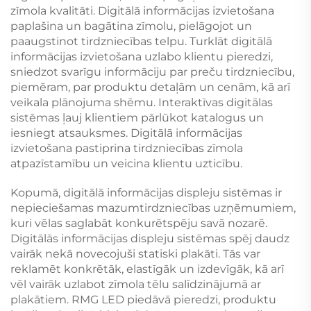
zīmola kvalitāti. Digitālā informācijas izvietošana
paplašina un bagātina zīmolu, pielāgojot un
paaugstinot tirdzniecības telpu. Turklāt digitālā
informācijas izvietošana uzlabo klientu pieredzi,
sniedzot svarīgu informāciju par preču tirdzniecību,
piemēram, par produktu detaļām un cenām, kā arī
veikala plānojuma shēmu. Interaktīvas digitālas
sistēmas ļauj klientiem pārlūkot katalogus un
iesniegt atsauksmes. Digitālā informācijas
izvietošana pastiprina tirdzniecības zīmola
atpazīstamību un veicina klientu uzticību.
Kopumā, digitālā informācijas displeju sistēmas ir
nepieciešamas mazumtirdzniecības uzņēmumiem,
kuri vēlas saglabāt konkurētspēju savā nozarē.
Digitālās informācijas displeju sistēmas spēj daudz
vairāk nekā novecojuši statiski plakāti. Tās var
reklamēt konkrētāk, elastīgāk un izdevīgāk, kā arī
vēl vairāk uzlabot zīmola tēlu salīdzinājumā ar
plakātiem. RMG LED piedāvā pieredzi, produktu