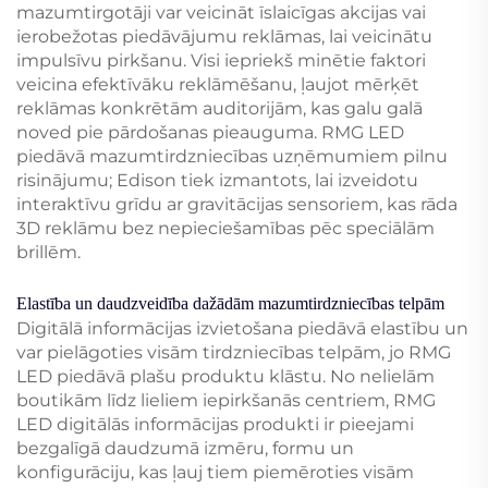
mazumtirgotāji var veicināt īslaicīgas akcijas vai
ierobežotas piedāvājumu reklāmas, lai veicinātu
impulsīvu pirkšanu. Visi iepriekš minētie faktori
veicina efektīvāku reklāmēšanu, ļaujot mērķēt
reklāmas konkrētām auditorijām, kas galu galā
noved pie pārdošanas pieauguma. RMG LED
piedāvā mazumtirdzniecības uzņēmumiem pilnu
risinājumu; Edison tiek izmantots, lai izveidotu
interaktīvu grīdu ar gravitācijas sensoriem, kas rāda
3D reklāmu bez nepieciešamības pēc speciālām
brillēm.
Elastība un daudzveidība dažādām mazumtirdzniecības telpām
Digitālā informācijas izvietošana piedāvā elastību un
var pielāgoties visām tirdzniecības telpām, jo RMG
LED piedāvā plašu produktu klāstu. No nelielām
boutikām līdz lieliem iepirkšanās centriem, RMG
LED digitālās informācijas produkti ir pieejami
bezgalīgā daudzumā izmēru, formu un
konfigurāciju, kas ļauj tiem piemēroties visām