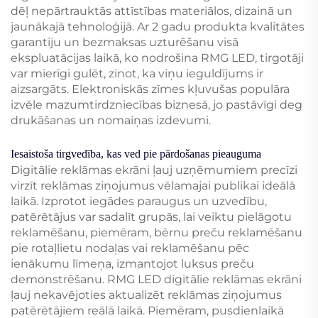
dēļ nepārtrauktās attīstības materiālos, dizainā un
jaunākajā tehnoloģijā. Ar 2 gadu produkta kvalitātes
garantiju un bezmaksas uzturēšanu visā
ekspluatācijas laikā, ko nodrošina RMG LED, tirgotāji
var mierīgi gulēt, zinot, ka viņu ieguldījums ir
aizsargāts. Elektroniskās zīmes kļuvušas populāra
izvēle mazumtirdzniecības biznesā, jo pastāvīgi deg
drukāšanas un nomaiņas izdevumi.
Iesaistoša tirgvedība, kas ved pie pārdošanas pieauguma
Digitālie reklāmas ekrāni ļauj uzņēmumiem precīzi
virzīt reklāmas ziņojumus vēlamajai publikai ideālā
laikā. Izprotot iegādes paraugus un uzvedību,
patērētājus var sadalīt grupās, lai veiktu pielāgotu
reklamēšanu, piemēram, bērnu preču reklamēšanu
pie rotaļlietu nodaļas vai reklamēšanu pēc
ienākumu līmeņa, izmantojot luksus preču
demonstrēšanu. RMG LED digitālie reklāmas ekrāni
ļauj nekavējoties aktualizēt reklāmas ziņojumus
patērētājiem reālā laikā. Piemēram, pusdienlaikā