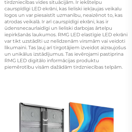
tirdzniecības vides situācijām. Ir iekštelpu
caurspīdīgi LED ekrāni, kas lieliski iekļaujas veikalu
logos un var piesaistīt uzmanību, neaizēnot to, kas
atrodas veikalā. Ir arī caurspīdīgi ekrāni, kas ir
ūdensnecaurlaidīgi un lieliski darbojas ārtelpu
iepirkšanās laukumos. RMG LED elastīgie LED ekrāni
var tikt uzstādīti uz nelīdzenām virsmām vai veidoti
līkumaini. Tas ļauj arī tirgotājiem izveidot aizraujošus
un unikālus izstādījumus. Tas ievērojami pastiprina
RMG LED digitālo informācijas produktu
piemērotību visām dažādām tirdzniecības telpām.