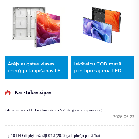
Ārējs augstas klases
Iekštelpu COB mazā
enerģiju taupīšanas LED
piestiprinājuma LED
ekrāns
ekrāns
Karstākās ziņas
Cik maksā ārējs LED reklāmu stends? (2026. gada cenu pamācība)
2026-06-23
Top 10 LED displeju ražotāji Ķīnā (2026. gada pircēju pamācība)