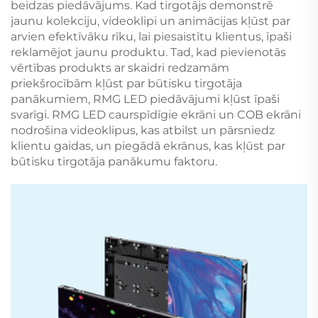
beidzas piedāvājums. Kad tirgotājs demonstrē
jaunu kolekciju, videoklipi un animācijas kļūst par
arvien efektīvāku rīku, lai piesaistītu klientus, īpaši
reklamējot jaunu produktu. Tad, kad pievienotās
vērtības produkts ar skaidri redzamām
priekšrocībām kļūst par būtisku tirgotāja
panākumiem, RMG LED piedāvājumi kļūst īpaši
svarīgi. RMG LED caurspīdīgie ekrāni un COB ekrāni
nodrošina videoklipus, kas atbilst un pārsniedz
klientu gaidas, un piegādā ekrānus, kas kļūst par
būtisku tirgotāja panākumu faktoru.