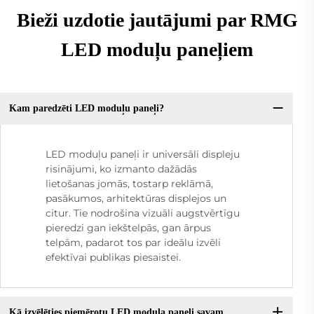
Bieži uzdotie jautājumi par RMG
LED moduļu paneļiem
Kam paredzēti LED moduļu paneļi?
LED moduļu paneļi ir universāli displeju
risinājumi, ko izmanto dažādās
lietošanas jomās, tostarp reklāmā,
pasākumos, arhitektūras displejos un
citur. Tie nodrošina vizuāli augstvērtīgu
pieredzi gan iekštelpās, gan ārpus
telpām, padarot tos par ideālu izvēli
efektīvai publikas piesaistei.
Kā izvēlēties piemērotu LED moduļa paneli savam