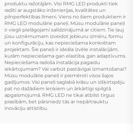
produktu ražotājām. Visi RMG LED produkti tiek
radīti ar augstāko inženierijas, kvalitātes un
pilnperfektības līmeni. Viens no šiem produktiem ir
RMG LED modulārie paneļi. Mūsu modulārie paneļi
ir viegli pielāgojami salīdzinājumā ar citiem. Tie ļauj
jūsu uzņēmumam izveidot jebkuru izmēru, formu
un konfigurāciju, kas nepieciešama konkrētam
projektam. Šie paneļi ir ideāla izvēle instalācijām,
kurām nepieciešama gan elastība, gan adaptīvums.
Nepieciešama radoša instalācija pagaidu
iekārtojumam? Vai varbūt pastāvīgai izmantošanai?
Mūsu modulārie paneļi ir piemēroti visos šajos
gadījumos. Visi paneļi saglabā krāsu un izšķirtspēju
pat no dažādiem leņķiem un ārkārtīgi spilgtā
apgaismojumā. RMG LED ne tikai atbilst tirgus
prasībām, bet pārsniedz tās ar nepārtrauktu
inovāciju attīstību.