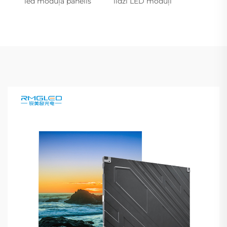
led moduļa panelis
līdzi LED moduļi