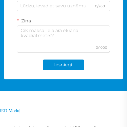
0/200
Ziņa
0/1000
Iesniegt
lED Moduļi