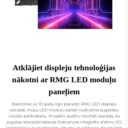
Atklājiet displeju tehnoloģijas
nākotni ar RMG LED moduļu
paneļiem
Balstoties uz 10 gadu ilgo pieredzi RMG LED displeju
izstrādē, mūsu LED moduļu paneļi nodrošina augstāku
vizuālo kalibrēšanu. Projektu auditu rezultāti pierāda, ka
augstas atsvaidzināšanas frekvences integrēto shēmu (IC)
kombinācija ar modernām siltuma izvadīšanas struktūrām