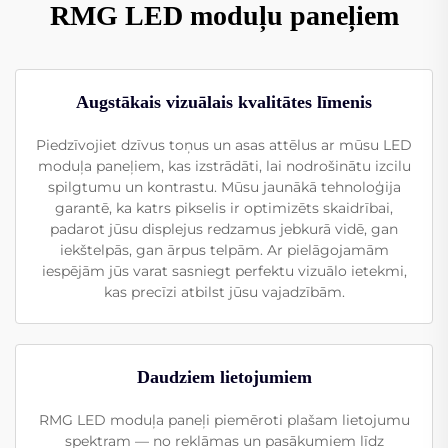
RMG LED moduļu paneļiem
Augstākais vizuālais kvalitātes līmenis
Piedzīvojiet dzīvus toņus un asas attēlus ar mūsu LED
moduļa paneļiem, kas izstrādāti, lai nodrošinātu izcilu
spilgtumu un kontrastu. Mūsu jaunākā tehnoloģija
garantē, ka katrs pikselis ir optimizēts skaidrībai,
padarot jūsu displejus redzamus jebkurā vidē, gan
iekštelpās, gan ārpus telpām. Ar pielāgojamām
iespējām jūs varat sasniegt perfektu vizuālo ietekmi,
kas precīzi atbilst jūsu vajadzībām.
Daudziem lietojumiem
RMG LED moduļa paneļi piemēroti plašam lietojumu
spektram — no reklāmas un pasākumiem līdz