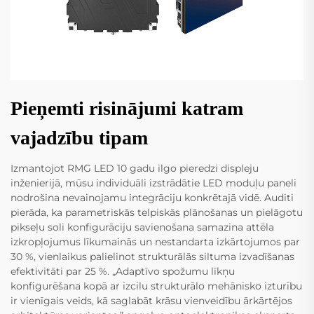
Pieņemti risinājumi katram
vajadzību tipam
Izmantojot RMG LED 10 gadu ilgo pieredzi displeju
inženierijā, mūsu individuāli izstrādātie LED moduļu paneli
nodrošina nevainojamu integrāciju konkrētajā vidē. Auditi
pierāda, ka parametriskās telpiskās plānošanas un pielāgotu
pikseļu soli konfigurāciju savienošana samazina attēla
izkropļojumus līkumainās un nestandarta izkārtojumos par
30 %, vienlaikus palielinot strukturālās siltuma izvadīšanas
efektivitāti par 25 %. „Adaptīvo spožumu līkņu
konfigurēšana kopā ar izcilu strukturālo mehānisko izturību
ir vienīgais veids, kā saglabāt krāsu vienveidību ārkārtējos