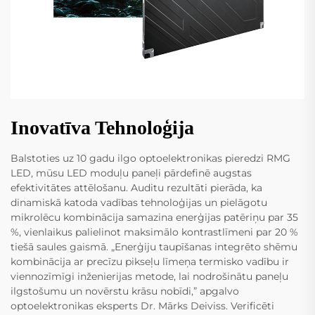
Inovatīva Tehnoloģija
Balstoties uz 10 gadu ilgo optoelektronikas pieredzi RMG
LED, mūsu LED moduļu paneļi pārdefinē augstas
efektivitātes attēlošanu. Auditu rezultāti pierāda, ka
dinamiskā katoda vadības tehnoloģijas un pielāgotu
mikrolēcu kombinācija samazina enerģijas patēriņu par 35
%, vienlaikus palielinot maksimālo kontrastlīmeni par 20 %
tiešā saules gaismā. „Enerģiju taupīšanas integrēto shēmu
kombinācija ar precīzu pikseļu līmeņa termisko vadību ir
viennozīmīgi inženierijas metode, lai nodrošinātu paneļu
ilgstošumu un novērstu krāsu nobīdi,” apgalvo
optoelektronikas eksperts Dr. Mārks Deiviss. Verificēti