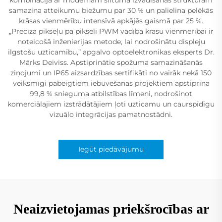
samazina atteikumu biežumu par 30 % un palielina pelēkās
krāsas vienmērību intensīvā apkājēs gaismā par 25 %.
„Precīza pikseļu pa pikseli PWM vadība krāsu vienmērībai ir
noteicošā inženierijas metode, lai nodrošinātu displeju
ilgstošu uzticamību,” apgalvo optoelektronikas eksperts Dr.
Mārks Deiviss. Apstiprinātie spožuma samazināšanās
ziņojumi un IP65 aizsardzības sertifikāti no vairāk nekā 150
veiksmīgi pabeigtiem iebūvēšanas projektiem apstiprina
99,8 % snieguma atbilstības līmeni, nodrošinot
komerciālajiem izstrādātājiem ļoti uzticamu un caurspīdīgu
vizuālo integrācijas pamatnostādni.
Iegūt piedāvājumu
Neaizvietojamas priekšrocības ar