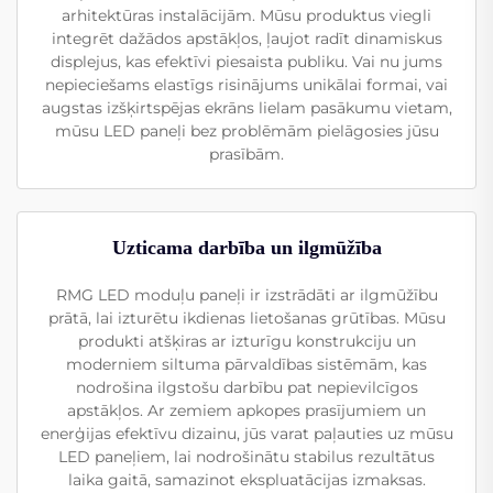
arhitektūras instalācijām. Mūsu produktus viegli
integrēt dažādos apstākļos, ļaujot radīt dinamiskus
displejus, kas efektīvi piesaista publiku. Vai nu jums
nepieciešams elastīgs risinājums unikālai formai, vai
augstas izšķirtspējas ekrāns lielam pasākumu vietam,
mūsu LED paneļi bez problēmām pielāgosies jūsu
prasībām.
Uzticama darbība un ilgmūžība
RMG LED moduļu paneļi ir izstrādāti ar ilgmūžību
prātā, lai izturētu ikdienas lietošanas grūtības. Mūsu
produkti atšķiras ar izturīgu konstrukciju un
moderniem siltuma pārvaldības sistēmām, kas
nodrošina ilgstošu darbību pat nepievilcīgos
apstākļos. Ar zemiem apkopes prasījumiem un
enerģijas efektīvu dizainu, jūs varat paļauties uz mūsu
LED paneļiem, lai nodrošinātu stabilus rezultātus
laika gaitā, samazinot ekspluatācijas izmaksas.