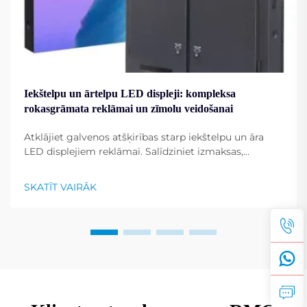
Iekštelpu un ārtelpu LED displeji: kompleksa
rokasgrāmata reklāmai un zīmolu veidošanai
Atklājiet galvenos atšķirības starp iekštelpu un āra
LED displejiem reklāmai. Salīdziniet izmaksas,
uzstādīšanu un labākos pielietojuma gadījumus pēc
nozarēm. Iegūstiet ekspertu ievērojumus jau tagad.
SKATĪT VAIRĀK