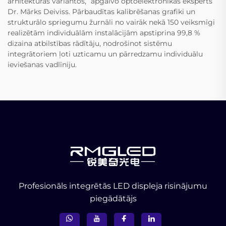
arhitektūras variantos,” apgalvo optoelektronikas eksperts
Dr. Mārks Deiviss. Pārbaudītas kalibrēšanas grafiki un
strukturālo spriegumu žurnāli no vairāk nekā 150 veiksmīgi
realizētām individuālām instalācijām apstiprina 99,8 %
dizaina atbilstības rādītāju, nodrošinot sistēmu
integrātoriem ļoti uzticamu un pārredzamu individuālu
ieviešanas vadlīniju.
Profesionāls integrētās LED displeja risinājumu
piegādātājs