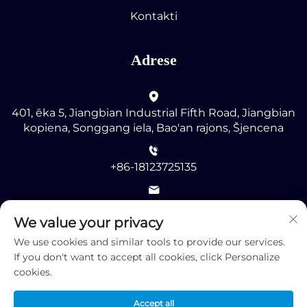
Kontakti
Adrese
401, ēka 5, Jiangbian Industrial Fifth Road, Jiangbian
kopiena, Songgang iela, Bao'an rajons, Šjencena
+86-18123725135
[email protected]
We value your privacy
We use cookies and similar tools to provide our services.
If you don't want to accept all cookies, click Personalize
cookies.
Autortiesības © 2025 ar visām tiesībām patur Shenzhen
Accept all