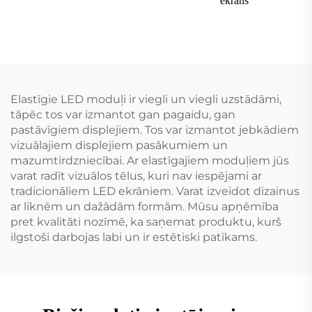
ekrāns
Elastīgie LED moduļi ir viegli un viegli uzstādāmi,
tāpēc tos var izmantot gan pagaidu, gan
pastāvīgiem displejiem. Tos var izmantot jebkādiem
vizuālajiem displejiem pasākumiem un
mazumtirdzniecībai. Ar elastīgajiem moduļiem jūs
varat radīt vizuālos tēlus, kuri nav iespējami ar
tradicionāliem LED ekrāniem. Varat izveidot dizainus
ar līknēm un dažādām formām. Mūsu apņēmība
pret kvalitāti nozīmē, ka saņemat produktu, kurš
ilgstoši darbojas labi un ir estētiski patīkams.