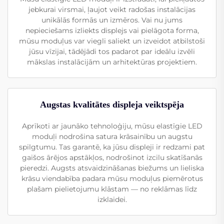
jebkurai virsmai, ļaujot veikt radošas instalācijas
unikālās formās un izmēros. Vai nu jums
nepieciešams izliekts displejs vai pielāgota forma,
mūsu moduļus var viegli saliekt un izveidot atbilstoši
jūsu vīzijai, tādējādi tos padarot par ideālu izvēli
mākslas instalācijām un arhitektūras projektiem.
Augstas kvalitātes displeja veiktspēja
Aprīkoti ar jaunāko tehnoloģiju, mūsu elastīgie LED
moduļi nodrošina satura krāsainību un augstu
spilgtumu. Tas garantē, ka jūsu displeji ir redzami pat
gaišos ārējos apstākļos, nodrošinot izcilu skatīšanās
pieredzi. Augsts atsvaidzināšanas biežums un lieliska
krāsu viendabība padara mūsu moduļus piemērotus
plašam pielietojumu klāstam — no reklāmas līdz
izklaidei.