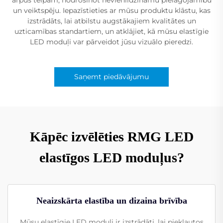
un veiktspēju. Iepazīstieties ar mūsu produktu klāstu, kas
izstrādāts, lai atbilstu augstākajiem kvalitātes un
uzticamības standartiem, un atklājiet, kā mūsu elastīgie
LED moduļi var pārveidot jūsu vizuālo pieredzi.
Saņemt piedāvājumu
Kāpēc izvēlēties RMG LED
elastīgos LED moduļus?
Neaizskārta elastība un dizaina brīvība
Mūsu elastīgie LED moduļi ir izstrādāti, lai piekļautos