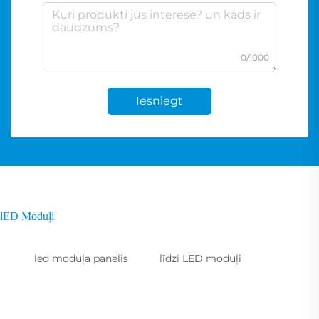
0/1000
Iesniegt
lED Moduļi
led moduļa panelis
līdzi LED moduļi