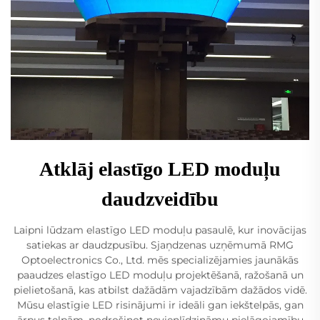
Atklāj elastīgo LED moduļu
daudzveidību
Laipni lūdzam elastīgo LED moduļu pasaulē, kur inovācijas
satiekas ar daudzpusību. Sjaņdzenas uzņēmumā RMG
Optoelectronics Co., Ltd. mēs specializējamies jaunākās
paaudzes elastīgo LED moduļu projektēšanā, ražošanā un
pielietošanā, kas atbilst dažādām vajadzībām dažādos vidē.
Mūsu elastīgie LED risinājumi ir ideāli gan iekštelpās, gan
ārpus telpām, nodrošinot nevienlīdzināmu pielāgojamību