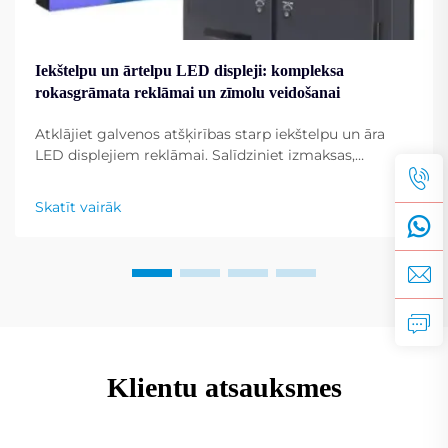
Iekštelpu un ārtelpu LED displeji: kompleksa
rokasgrāmata reklāmai un zīmolu veidošanai
Atklājiet galvenos atšķirības starp iekštelpu un āra
LED displejiem reklāmai. Salīdziniet izmaksas,
uzstādīšanu un labākos pielietojuma gadījumus pēc
nozarēm. Iegūstiet ekspertu ievērojumus jau tagad.
Skatīt vairāk
Klientu atsauksmes