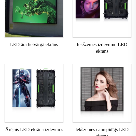
LED āra lietvārgā ekrāns
Iekšzemes izdevumu LED
ekrāns
Ārējais LED ekrāna izdevums
Iekšzemes caurspīdīgs LED