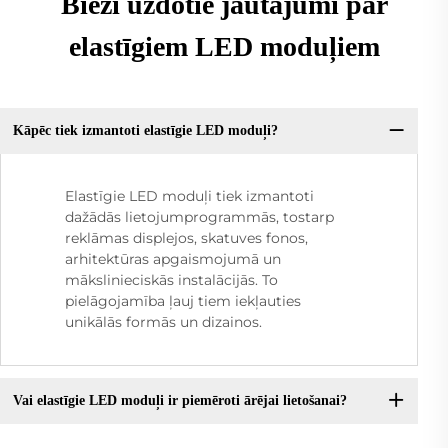
Bieži uzdotie jautājumi par
elastīgiem LED moduļiem
Kāpēc tiek izmantoti elastīgie LED moduļi?
Elastīgie LED moduļi tiek izmantoti
dažādās lietojumprogrammās, tostarp
reklāmas displejos, skatuves fonos,
arhitektūras apgaismojumā un
mākslinieciskās instalācijās. To
pielāgojamība ļauj tiem iekļauties
unikālās formās un dizainos.
Vai elastīgie LED moduļi ir piemēroti ārējai lietošanai?