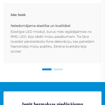
John Smith
Neiedomājama elastība un kvalitāte!
Elastīgie LED moduļi, kurus mēs iegādājāmies no
RMG LED, bija ideāli mūsu pasākumam. Tie ļāva
izveidot pārsteidzošu fona dekorāciju, kas patiešām
hipnotizēja mūsu publiku. Ekrāna kvalitāte bija
izcilas!
Iegūt bezmaksas piedāvājumu