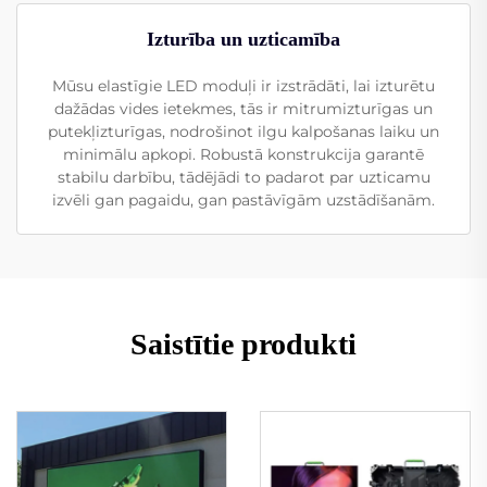
Izturība un uzticamība
Mūsu elastīgie LED moduļi ir izstrādāti, lai izturētu
dažādas vides ietekmes, tās ir mitrumizturīgas un
putekļizturīgas, nodrošinot ilgu kalpošanas laiku un
minimālu apkopi. Robustā konstrukcija garantē
stabilu darbību, tādējādi to padarot par uzticamu
izvēli gan pagaidu, gan pastāvīgām uzstādīšanām.
Saistītie produkti