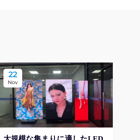
22
2
Nov
No
大規模な集まりに適したLED
店