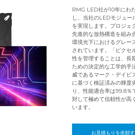
RMG LED社が10年
し、当社のLEDモジュ
を実現します。プロジェ
先進的な放熱構造を組み
環境光下におけるグレー
されています。「ピクセ
性を管理することは、長
ための決定的な工学的手
威であるマーク・デイビス
に基づく検証済みの輝度劣
り、性能適合率は99.8
対して極めて信頼性が高
います。
お見積もりを依頼す