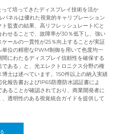
にわたって培ってきたディスプレイ技術を活か
ールパネルは優れた視覚的キャリブレーション
クト監査の結果、高リフレッシュレートICと
合わせることで、故障率が30％低下し、強い
スケールの一貫性が25％向上することが実証
ル単位の精密なPWM制御を用いて色度均一
期間にわたるディスプレイ信頼性を確保する
法である」と、光エレクトロニクス分野の権
博士は述べています。150件以上の納入実績
化報告書およびIP65防塵防水認証書によ
％であることが確認されており、商業開発者に
く、透明性のある視覚統合ガイドを提供して
る