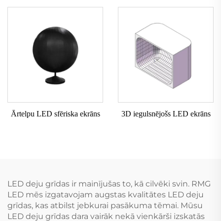
Ārtelpu LED sfēriska ekrāns
3D iegulsnējošs LED ekrāns
LED deju grīdas ir mainījušas to, kā cilvēki svin. RMG
LED mēs izgatavojam augstas kvalitātes LED deju
grīdas, kas atbilst jebkurai pasākuma tēmai. Mūsu
LED deju grīdas dara vairāk nekā vienkārši izskatās