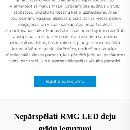
Piemērojot stingrus MTBF uzticamības auditus un SID
atbilstošu pikseļu kartēšanu katrā uzstādīšanā, mēs
nodrošinām, ka specializētās pieskaršanās vietas paliek
reaģējošas un vizuāli saskaņotas nepārtrauktas
izmantošanas laikā. Manas tehniskās novērtējumu rezultāti
apstiprina, ka šī datiem balstītā metodika samazina
uzticamības riskus, kas ir raksturīgi augstkonceptuālām
interaktīvām displeju sistēmām, nodrošinot izturīgu,
rūpnieciskās klases pamatu, kas pārvērš jebkuru pasākumu
vietu par stabili un augstas veiktspējas vizuālo pieredzi.
Iegūt piedāvājumu
Nepārspēlati RMG LED deju
grīdu ieguvumi