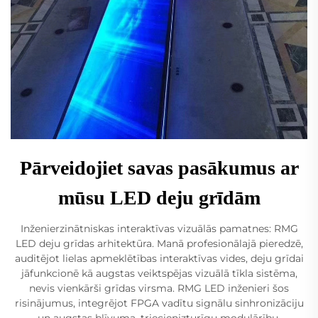
Pārveidojiet savas pasākumus ar
mūsu LED deju grīdām
Inženierzinātniskas interaktīvas vizuālās pamatnes: RMG
LED deju grīdas arhitektūra. Manā profesionālajā pieredzē,
auditējot lielas apmeklētības interaktīvas vides, deju grīdai
jāfunkcionē kā augstas veiktspējas vizuālā tīkla sistēma,
nevis vienkārši grīdas virsma. RMG LED inženieri šos
risinājumus, integrējot FPGA vadītu signālu sinhronizāciju
un augstas blīvuma, triecienizturīgu modulārību.