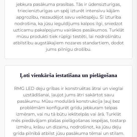
jebkura pasākuma prasības. Tās ir ūdensizturīgas,
triecienizturīgas un spēj izturēt intensīvu kājām
apgrozību, nezaudējot savu veiktspēju. Šī izturība
nodrošina, ka jūsu ieguldījums kalpos ilgi, sniedzot
uzticamu pakalpojumu vairākos pasākumos. Turklāt
mūsu produkti tiek rūpīgi testēti, lai nodrošinātu
atbilstību augstākajiem nozares standartiem, dodot
jums pilnīgu drošību.
Ļoti vienkārša iestatīšana un pielāgošana
RMG LED deju grības ir konstruētas ātrai un vieglai
uzstādīšanai, ļaujot jums ātri sakārtot savu
pasākumu. Mūsu modulārā konstrukcija ļauj bez
problēmām konfigurēt grīdu jebkuram telpas
izmēram, vai nu tā būtu iekštelpās vai ārā. Turklāt
mēs piedāvājam plašas pielāgošanas iespējas, tostarp
izmēru, krāsu un dizainu, nodrošinot, ka jūsu deju
grīda pilnībā atbilst jūsu pasākuma tēmai un stilam.