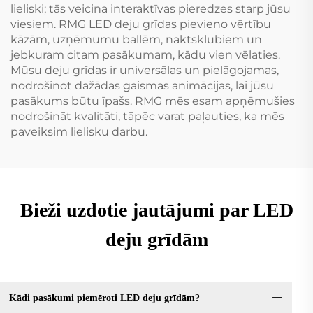
lieliski; tās veicina interaktīvas pieredzes starp jūsu
viesiem. RMG LED deju grīdas pievieno vērtību
kāzām, uzņēmumu ballēm, naktsklubiem un
jebkuram citam pasākumam, kādu vien vēlaties.
Mūsu deju grīdas ir universālas un pielāgojamas,
nodrošinot dažādas gaismas animācijas, lai jūsu
pasākums būtu īpašs. RMG mēs esam apņēmušies
nodrošināt kvalitāti, tāpēc varat paļauties, ka mēs
paveiksim lielisku darbu.
Bieži uzdotie jautājumi par LED
deju grīdām
Kādi pasākumi piemēroti LED deju grīdām?