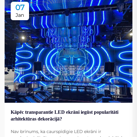
07
Jan
Kāpēc transparantie LED ekrāni iegūst popularitāti
arhitektūras dekorācijā?
Nav brīnums, ka caurspīdīgie LED ekrāni ir