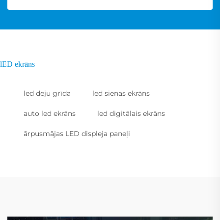
lED ekrāns
led deju grīda
led sienas ekrāns
auto led ekrāns
led digitālais ekrāns
ārpusmājas LED displeja paneļi