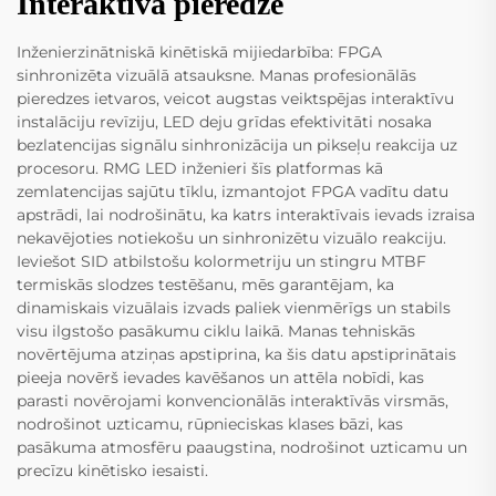
Interaktīva pieredze
Inženierzinātniskā kinētiskā mijiedarbība: FPGA
sinhronizēta vizuālā atsauksne. Manas profesionālās
pieredzes ietvaros, veicot augstas veiktspējas interaktīvu
instalāciju revīziju, LED deju grīdas efektivitāti nosaka
bezlatencijas signālu sinhronizācija un pikseļu reakcija uz
procesoru. RMG LED inženieri šīs platformas kā
zemlatencijas sajūtu tīklu, izmantojot FPGA vadītu datu
apstrādi, lai nodrošinātu, ka katrs interaktīvais ievads izraisa
nekavējoties notiekošu un sinhronizētu vizuālo reakciju.
Ieviešot SID atbilstošu kolormetriju un stingru MTBF
termiskās slodzes testēšanu, mēs garantējam, ka
dinamiskais vizuālais izvads paliek vienmērīgs un stabils
visu ilgstošo pasākumu ciklu laikā. Manas tehniskās
novērtējuma atziņas apstiprina, ka šis datu apstiprinātais
pieeja novērš ievades kavēšanos un attēla nobīdi, kas
parasti novērojami konvencionālās interaktīvās virsmās,
nodrošinot uzticamu, rūpnieciskas klases bāzi, kas
pasākuma atmosfēru paaugstina, nodrošinot uzticamu un
precīzu kinētisko iesaisti.