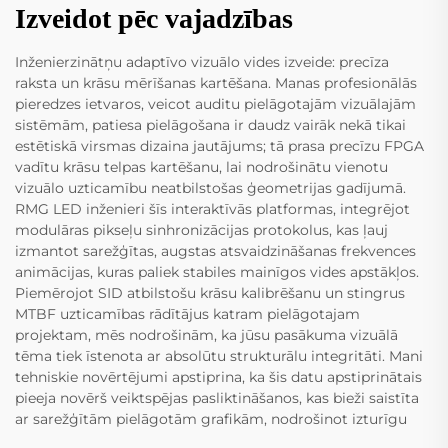
Izveidot pēc vajadzības
Inženierzinātņu adaptīvo vizuālo vides izveide: precīza
raksta un krāsu mērīšanas kartēšana. Manas profesionālās
pieredzes ietvaros, veicot auditu pielāgotajām vizuālajām
sistēmām, patiesa pielāgošana ir daudz vairāk nekā tikai
estētiskā virsmas dizaina jautājums; tā prasa precīzu FPGA
vadītu krāsu telpas kartēšanu, lai nodrošinātu vienotu
vizuālo uzticamību neatbilstošas ģeometrijas gadījumā.
RMG LED inženieri šīs interaktīvās platformas, integrējot
modulāras pikseļu sinhronizācijas protokolus, kas ļauj
izmantot sarežģītas, augstas atsvaidzināšanas frekvences
animācijas, kuras paliek stabiles mainīgos vides apstākļos.
Piemērojot SID atbilstošu krāsu kalibrēšanu un stingrus
MTBF uzticamības rādītājus katram pielāgotajam
projektam, mēs nodrošinām, ka jūsu pasākuma vizuālā
tēma tiek īstenota ar absolūtu strukturālu integritāti. Mani
tehniskie novērtējumi apstiprina, ka šis datu apstiprinātais
pieeja novērš veiktspējas pasliktināšanos, kas bieži saistīta
ar sarežģītām pielāgotām grafikām, nodrošinot izturīgu