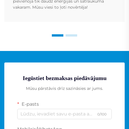
pievienoja tik daudz enerģijas un satraukuma
vakaram. Mūsu viesi to ļoti novērtēja!
Iegūstiet bezmaksas piedāvājumu
Mūsu pārstāvis drīz sazināsies ar jums.
E-pasts
0/100