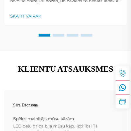
revolucionizējuši nozari, un neviens to nedara labāk kā
Shenzhen RMG Optoelectronics Co., Ltd. Šiem
ekrāniem ir unikāla spēja pārvērst ēkas par
SKATĪT VAIRĀK
dinamiskiem displejiem. To universālība...
KLIENTU ATSAUKSMES
Sāra Džonsona
Spēles mainītājs mūsu kāzām
LED deju grīda bija mūsu kāzu izcilība! Tā