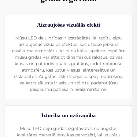
Aizraujošas vizuālās efekti
Mūsu LED deju grīdas ir izstrādātas, lai radītu elpu
aizraujošus vizuālos efektus, kas uzlabo jebkura
pasākuma atmosfēru. Ar pilna krāsu spektra iespējām
mūsu grīdas var attēlot dinamiskus rakstus, dzīvas
krāsas un pat individuālus grafikus, radot reibinošu
atmosfēru, kas uztur viesus ieinteresētus un
izklaidētus. Augstas izšķirtspējas displeji nodrošina,
ka katrs sīkums ir asis un spilgts, padarot jūsu
pasākumu patiešām neaizmirstamu.
Izturība un uzticamība
Mūsu LED deju grīdas izgatavotas no augstas
kvalitātes materiāliem, kas paredzēti, lai izturētu