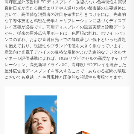
高輝度屋外広告用LEDディスプレイ：妥協のない色再現性を実現
直射日光が当たる商業エリアや人通りの多い都市部の主要道路に
おいて、高価値な消費者の注目を確実に引きつけるには、先進的
な半導体技術と精密な光学キャリブレーションに基づくディスプ
レイ基盤が必要です。商用ディスプレイの設置実績と診断データ
から、従来の屋外広告用ボードは、色再現の乱れ、ホワイトバラ
ンスのずれ、および直射日光下での輝度著しい低下といった課題
を抱えており、視認性やブランド価値を大きく損なっています。
産業向け光電子デバイスの厳格な規格および先進的なデジタルサ
イネージ評価基準によれば、RGBサブピクセルの高度なキャリブ
レーション、高更新率ドライバIC、高輝度LEDアレイを統合した
屋外広告用ディスプレイを導入することで、あらゆる昼間の環境
においても卓越した色再現性と圧倒的な視認性を実現できます。