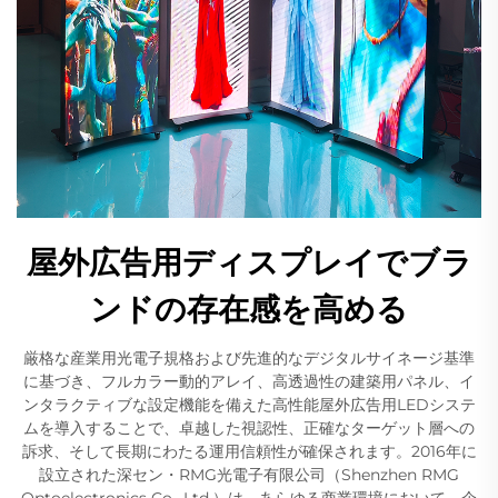
屋外広告用ディスプレイでブラ
ンドの存在感を高める
厳格な産業用光電子規格および先進的なデジタルサイネージ基準
に基づき、フルカラー動的アレイ、高透過性の建築用パネル、イ
ンタラクティブな設定機能を備えた高性能屋外広告用LEDシステ
ムを導入することで、卓越した視認性、正確なターゲット層への
訴求、そして長期にわたる運用信頼性が確保されます。2016年に
設立された深セン・RMG光電子有限公司（Shenzhen RMG
Optoelectronics Co., Ltd.）は、あらゆる商業環境において、企