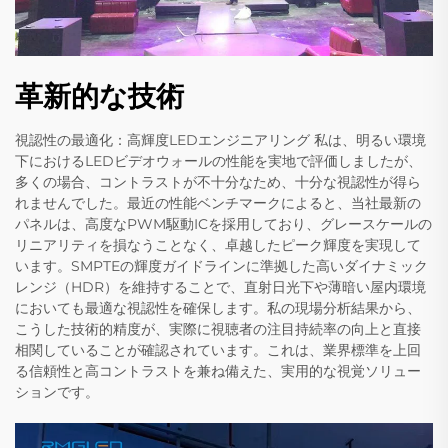
革新的な技術
視認性の最適化：高輝度LEDエンジニアリング 私は、明るい環境
下におけるLEDビデオウォールの性能を実地で評価しましたが、
多くの場合、コントラストが不十分なため、十分な視認性が得ら
れませんでした。最近の性能ベンチマークによると、当社最新の
パネルは、高度なPWM駆動ICを採用しており、グレースケールの
リニアリティを損なうことなく、卓越したピーク輝度を実現して
います。SMPTEの輝度ガイドラインに準拠した高いダイナミック
レンジ（HDR）を維持することで、直射日光下や薄暗い屋内環境
においても最適な視認性を確保します。私の現場分析結果から、
こうした技術的精度が、実際に視聴者の注目持続率の向上と直接
相関していることが確認されています。これは、業界標準を上回
る信頼性と高コントラストを兼ね備えた、実用的な視覚ソリュー
ションです。