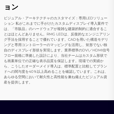
ョン
ビジュアル・アーキテクチャのカスタマイズ：専用LEDソリュー
ション 私がこれまでに手がけたカスタムディスプレイ導入案件で
は、「市販品」のハードウェアが複雑な建築的制約に適合するこ
とはほとんどありません。RMG LEDは、反復的なエンジニアリン
グ手法を採用することで優れています。CADを用いた構造モデリ
ングと専用コントローラーのマッピングを活用し、矩形でない独
自のディスプレイ形状を実現します。業界標準のDVI／HDMI信号
フロー規格に準拠した設計により、当社チームはカスタム形状で
も画素単位での正確な表示品質を保証します。現場での実績か
ら、こうしたオーダーメイド導入は、標準配置と比較してブラン
ドへの関与度を40％以上高めることを確認しています。これは、
あらゆる空間において耐久性と高性能を兼ね備えたビジュアル資
産を提供します。