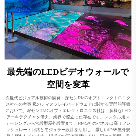
最先端のLEDビデオウォールで
空間を変革
次世代ビジュアル技術の開発：深センRMGオプトエレクトロニク
ス社への考察 私のディスプレイハードウェアに関する専門的評価
において、深センRMGオプトエレクトロニクス社は、多様なLED
アーキテクチャを備え、業界で際立った存在です。レンタル用ス
テージングから常設型屋外設置まで、RMG社のパネルは高リフレ
ッシュレート回路とモジュラー設計を活用し、厳しいIP65屋外規
格を満たしています。現場での実地評価により、同社の透明・柔