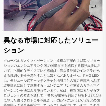
異なる市場に対応したソリュー
ション
グローバルカスタマイゼーション：多様な市場向けLEDソリュー
ションのエンジニアリング 私の国際展開を統括する職務経験にお
いて、汎用的なディスプレイ構成は、異なる地域のインフラが抱
える繊細な要件を満たすことはほとんどありません。RMG LED
は、モジュール式アーキテクチャを地域ごとの電力網規格および
環境課題に応じて調整する、エンジニアリング主導のカスタマイ
ゼーション手法により優れています。私は、複数国にまたがるプ
ロジェクトの監査を通じて、RMGが厳密な熱応力解析および現地
に即した信号プロトコルを統合し、CE／FCCおよびCIEなどの国
際規格への適合を確実にしていることを確認しています。この専