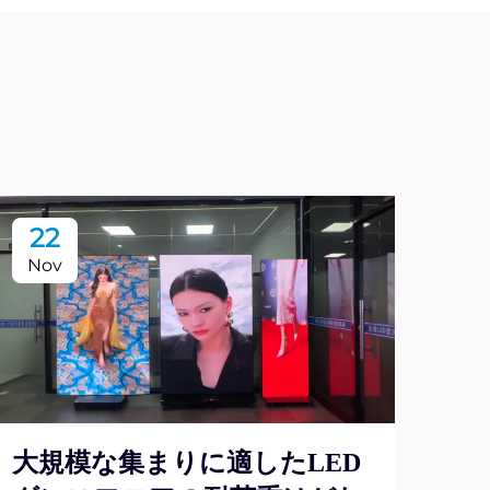
22
2
Nov
No
大規模な集まりに適したLED
店