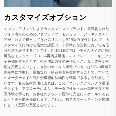
カスタマイズオプション
エンジニアリングによるカスタマイズ：ブランドに最適化された
サイン表示のためのアダプティブ・モジュラー・アーキテクチャ
私がこれまで担当してきた高リスクなB2B設置案件において、カ
スタマイズにおける最大の課題は、非標準的な形状においても信
号品質を維持することです。RMG LEDでは、任意のサイズに対応
可能なモジュラー式FPGA再構成可能ディスプレイ・アーキテクチ
ャを採用することで、視覚的出力性能を損なうことなく柔軟な対
応を実現しています。当社のカスタム製造プロセスはSIDの機械公
差基準に準拠し、厳格な熱・構造審査を実施することで、すべて
のオーダーメイド設計が機能的信頼性を確保できるよう配慮して
います。私の技術評価によれば、この「エンジニアリングを最優
先とする」アプローチにより、データで検証された高忠実度の視
覚体験が得られ、お客様のブランド要件に完全にスケールする安
定性と高性能を提供します。これは、独自のマーケティング展開
にとって堅固な基盤となります。