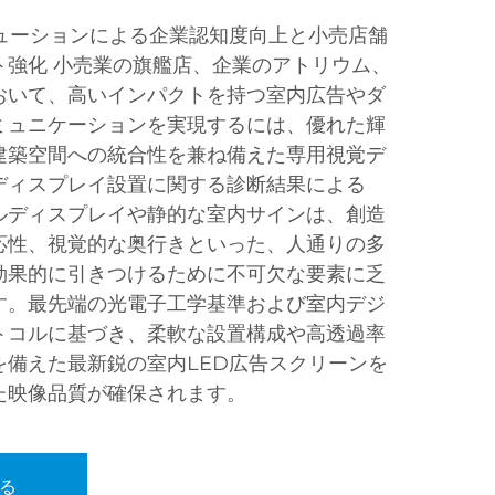
リューションによる企業認知度向上と小売店舗
ト強化 小売業の旗艦店、企業のアトリウム、
おいて、高いインパクトを持つ室内広告やダ
ミュニケーションを実現するには、優れた輝
建築空間への統合性を兼ね備えた専用視覚デ
ディスプレイ設置に関する診断結果による
ルディスプレイや静的な室内サインは、創造
応性、視覚的な奥行きといった、人通りの多
効果的に引きつけるために不可欠な要素に乏
す。最先端の光電子工学基準および室内デジ
トコルに基づき、柔軟な設置構成や高透過率
を備えた最新鋭の室内LED広告スクリーンを
た映像品質が確保されます。
る