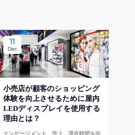
11
2
Dec
De
小売店が顧客のショッピング
体験を向上させるために屋内
近
LEDディスプレイを使用する
聴
理由とは？
ィ
か
エンゲージメント、売上、滞在時間を向