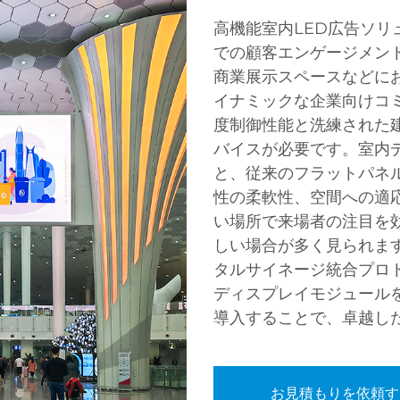
高機能室内LED広告ソ
での顧客エンゲージメン
商業展示スペースなどに
イナミックな企業向けコ
度制御性能と洗練された
バイスが必要です。室内
と、従来のフラットパネ
性の柔軟性、空間への適
い場所で来場者の注目を
しい場合が多く見られま
タルサイネージ統合プロ
ディスプレイモジュール
導入することで、卓越し
お見積もりを依頼す