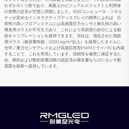
わずか15ミリ秒であり、画面上のビジュアルエフェクトと利用者
の実際の足音が完璧に同期しました。IEEEコンピュータ・ソサエ
ティが定めるインタラクティブディスプレイの標準によれば、応
答性の高いフロアシステムには高感度圧力センサと耐久性の高い
構造用ガラスが不可欠であり、これにより高頻度の歩行による動
的キャリブレーションを維持できます。当社は、強化された熱処
理ガラス（耐荷重性能：2000 kg/m²以上）を採用したタイルに、
光学／重力センサアレイおよび高速応答型PWMドライバICを内蔵
することで、これを実現しています。信頼性を確実に保証するた
め、静的および動的荷重試験の認定済み報告書ならびにセンサ配
置図を顧客へ提供しています。