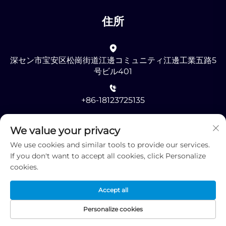
住所
深セン市宝安区松崗街道江邊コミュニティ江邊工業五路5
号ビル401
+86-18123725135
[email protected]
We value your privacy
We use cookies and similar tools to provide our services.
If you don't want to accept all cookies, click Personalize
cookies.
Accept all
著作権 © 2025 深センRMGオプトエレクトロニクス有限公司
-
プライバシーポリシー
Personalize cookies