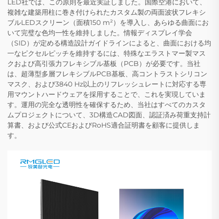
LED社では、この原則を最近実証しました。国際空港において、
複雑な建築用柱に巻き付けられたカスタム製の両面波状フレキシ
ブルLEDスクリーン（面積150 m²）を導入し、あらゆる曲面にお
いて完璧な色均一性を維持しました。情報ディスプレイ学会
（SID）が定める構造設計ガイドラインによると、曲面における均
一なピクセルピッチを維持するには、特殊なエラストマー製マス
クおよび高引張力フレキシブル基板（PCB）が必要です。当社
は、超薄型多層フレキシブルPCB基板、高コントラストシリコン
マスク、および3840 Hz以上のリフレッシュレートに対応する専
用マウントハードウェアを採用することで、これを実現していま
す。運用の完全な透明性を確保するため、当社はすべてのカスタ
ムプロジェクトについて、3D構造CAD図面、認証済み荷重支持計
算書、および公式CEおよびRoHS適合証明書を顧客に提供しま
す。