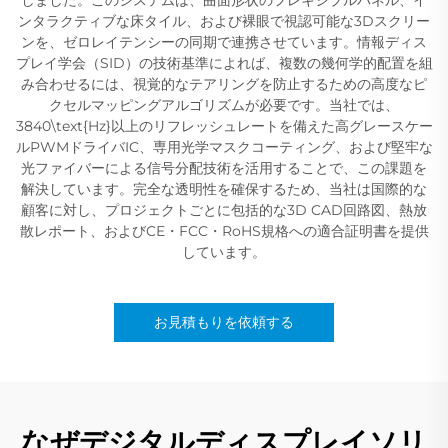
ンタラクティブな床タイル、および裸眼で視認可能な3Dスクリー
ンを、ゼロレイテンシーの同期で連携させています。情報ディス
プレイ学会（SID）の技術基準によれば、複数の幾何学的配置を組
み合わせるには、視覚的なテアリングを防止するための高度なピ
クセルマッピングアルゴリズムが必要です。当社では、
3840\text{Hz}以上のリフレッシュレートを備えた高グレースケー
ルPWMドライバIC、専用光学マスクコーティング、および堅牢な
光ファイバーによる信号分配技術を活用することで、この課題を
解決しています。完全な透明性を確保するため、当社は国際的な
顧客に対し、プロジェクトごとに包括的な3D CAD回路図、熱放
散レポート、およびCE・FCC・RoHS規格への適合証明書を提供
しています。
お見積もりを依頼する
なぜデジタルディスプレイソリ