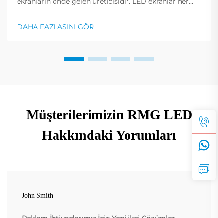
ekranların önde gelen üreticisidir. LED ekranlar her
meslek dalında, her etkinlikte, her konferansta ve her
reklamda temel bir unsur haline gelmiştir. Ekran
DAHA FAZLASINI GÖR
rengi ayarlarının yapılandırılması...
Müşterilerimizin RMG LED
Hakkındaki Yorumları
John Smith
Reklam İhtiyaçlarımız İçin Yenilikçi Çözümler