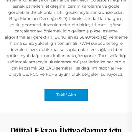
esnek panelleri, etkileşimli zemin karolarını ve gözle
görülebilir 3B ekranları sıfır gecikmeyle senkronize eder.
Bilgi Ekranları Derneği (SID) teknik standartlarına göre,
çoklu geometri düzenlemelerinin birleştirilmesi, görsel
parçalanmayı önlemek için gelişmiş piksel eşleme
algoritmaları gerektirir. Bunu, en az 3840\text{Hz} yenileme
hızına sahip yüksek gri tonlamalı PWM sürücü entegre
devreleri, özel optik maske kaplamaları ve sağlam fiber
optik sinyal dağıtımını kullanarak çözüyoruz. Tam şeffaflığı
sağlamak amacıyla uluslararası müşterilerimize her proje
için kapsamlı 3B CAD şemaları, ısı dağılım raporları ve
onaylı CE, FCC ve RoHS uyumluluk belgeleri sunuyoruz.
Teklif Alın
Dijital Ekran İhtiyaçlarınız için