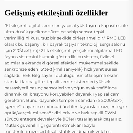
Gelişmiş etkileşimli özellikler
"Etkileşimli dijital zeminler, yapısal yük taşıma kapasitesi ile
ultra-düşük gecikme süresine sahip sensör tepki
verimliliğini kusursuz bir şekilde birleştirmelidir." RMG LED
olarak bu başarıyı, bir bayrak taşıyan teknoloji sergi salonu
için 220\text{ m}^2'lik etkileşimli yerçekimi algılama LED
fayans sistemini kurarak gösterdik; bu sistem, fiziksel
adımlarla ekrandaki görsel efektleri mükemmel şekilde
senkronize eden 15\text{-milisaniyelik} hızlı yanıt süresi
sağladı. IEEE Bilgisayar Topluluğu'nun etkileşimli ekran
standartlarına göre, tepkili zemin sistemleri yüksek
hassasiyetli basınç sensörleri ve yoğun ayak trafiğinde
dinamik kalibrasyonu koruyabilen dayanıklı yapısal cam
gerektirir. Bunu, dayanıklı temperli camdan (≥ 2000\text{
kg/m}^2 dayanım sınıfında) üretilen fayanslarımızı, entegre
optik\/yerçekimi sensör dizileriyle ve hızlı tepkili PWM
sürücü entegre devreleriyle (IC'ler) tasarlayarak başarırız.
Mutlak güvenilirliği garanti etmek amacıyla
müşterilerimize sertifikalı statik ve dinamik yük test