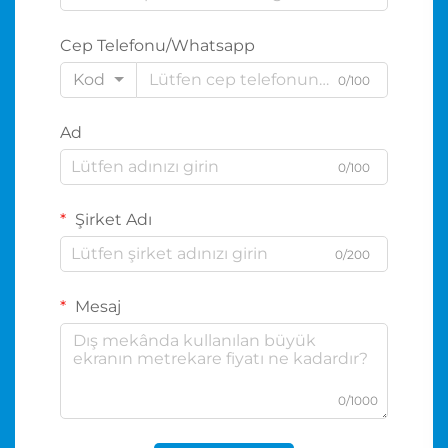
Cep Telefonu/Whatsapp
Kod
0/100
Ad
0/100
Şirket Adı
0/200
Mesaj
0/1000