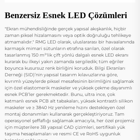
Benzersiz Esnek LED Çözümleri
"Ekran mühendisliğinde gerçek yapısal akışkanlık, hiçbir
zaman piksel hizalamasını veya optik doğruluğu tehlikeye
atmamalıdır." RMG LED olarak, uluslararası bir havaalanında
karmaşık mimari sütunların etrafına sarılan, özel olarak
tasarlanmış 150 m²'lik çift yönlü dalgalı esnek LED ekranı
kurarak bu ilkeyi yakın zamanda sergiledik; tüm eğriler
boyunca kusursuz renk birliğini koruduk. Bilgi Ekranları
Derneği (SID)’nin yapısal tasarım kılavuzlarına göre,
kıvrımlı yüzeylerde piksel mesafesinin birimliğini sağlamak
için özel elastomerik maskeler ve yüksek çekme dayanımlı
esnek PCB’ler gerekmektedir. Bunu, ultra ince, çok
katmanlı esnek PCB alt tabakaları, yüksek kontrastlı silikon
maskeler ve ≥ 3840 Hz yenileme hızını destekleyen özel
montaj donanımları kullanarak gerçekleştiriyoruz. Tam
operasyonel şeffaflığı sağlamak amacıyla, her özel projemiz
için müşterilere 3B yapısal CAD çizimleri, sertifikalı yük
taşıma hesaplamaları ve resmi CE ve RoHS uygunluk