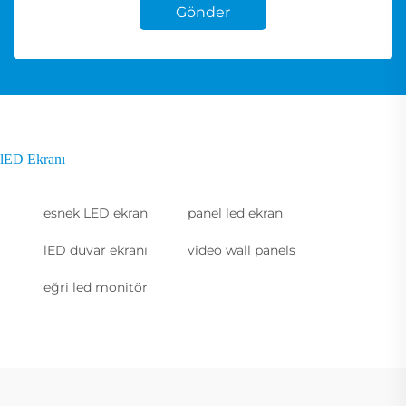
Gönder
lED Ekranı
esnek LED ekran
panel led ekran
lED duvar ekranı
video wall panels
eğri led monitör