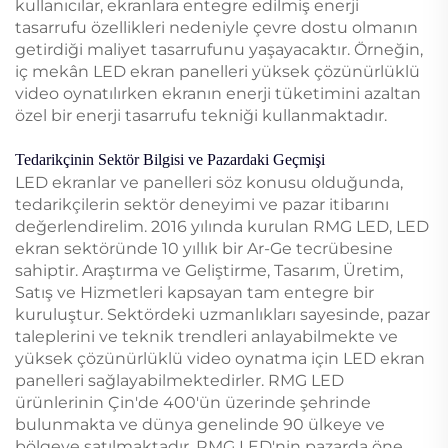
kullanıcılar, ekranlara entegre edilmiş enerji
tasarrufu özellikleri nedeniyle çevre dostu olmanın
getirdiği maliyet tasarrufunu yaşayacaktır. Örneğin,
iç mekân LED ekran panelleri yüksek çözünürlüklü
video oynatılırken ekranın enerji tüketimini azaltan
özel bir enerji tasarrufu tekniği kullanmaktadır.
Tedarikçinin Sektör Bilgisi ve Pazardaki Geçmişi
LED ekranlar ve panelleri söz konusu olduğunda,
tedarikçilerin sektör deneyimi ve pazar itibarını
değerlendirelim. 2016 yılında kurulan RMG LED, LED
ekran sektöründe 10 yıllık bir Ar-Ge tecrübesine
sahiptir. Araştırma ve Geliştirme, Tasarım, Üretim,
Satış ve Hizmetleri kapsayan tam entegre bir
kuruluştur. Sektördeki uzmanlıkları sayesinde, pazar
taleplerini ve teknik trendleri anlayabilmekte ve
yüksek çözünürlüklü video oynatma için LED ekran
panelleri sağlayabilmektedirler. RMG LED
ürünlerinin Çin'de 400'ün üzerinde şehrinde
bulunmakta ve dünya genelinde 90 ülkeye ve
bölgeye satılmaktadır. RMG LED'nin pazarda öne