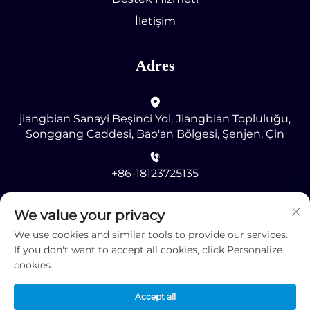
İletişim
Adres
jiangbian Sanayi Beşinci Yol, Jiangbian Topluluğu,
Songgang Caddesi, Bao'an Bölgesi, Şenjen, Çin
+86-18123725135
[email protected]
We value your privacy
We use cookies and similar tools to provide our services.
If you don't want to accept all cookies, click Personalize
cookies.
Accept all
Telif Hakkı © 2025 Shenzhen RMG Optoelektronik Co.,