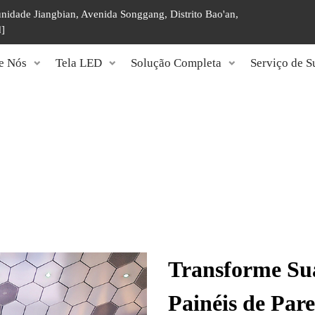
unidade Jiangbian, Avenida Songgang, Distrito Bao'an,
d]
e Nós
Tela LED
Solução Completa
Serviço de S
Transforme Sua
Painéis de Pa