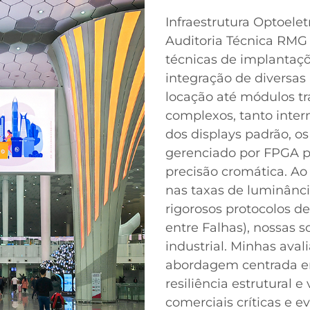
Infraestrutura Optoele
Auditoria Técnica RMG
técnicas de implantaçõ
integração de diversas
locação até módulos t
complexos, tanto inter
dos displays padrão, 
gerenciado por FPGA pa
precisão cromática. Ao
nas taxas de luminânc
rigorosos protocolos 
entre Falhas), nossas s
industrial. Minhas ava
abordagem centrada e
resiliência estrutural e
comerciais críticas e e