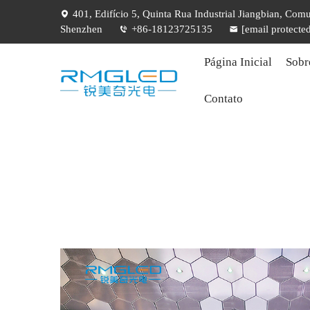
401, Edifício 5, Quinta Rua Industrial Jiangbian, Com
Shenzhen
+86-18123725135
[email protecte
Página Inicial
Sobr
Contato