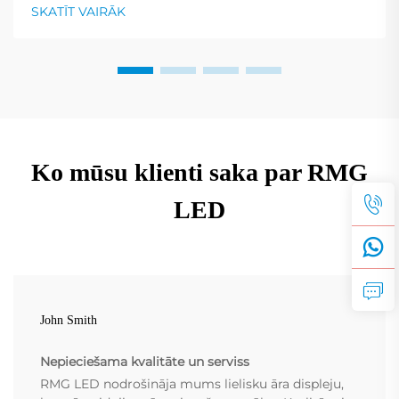
iecienītākajiem risinājumiem, kas palīdz zīmoliem
SKATĪT VAIRĀK
sasniegt savus mērķauditorijas noteikšanas mērķus...
Ko mūsu klienti saka par RMG
LED
John Smith
Nepieciešama kvalitāte un serviss
RMG LED nodrošināja mums lielisku āra displeju,