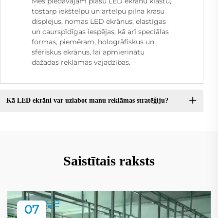
Mēs piedāvājam plašu LED ekrānu klāstu,
tostarp iekštelpu un ārtelpu pilna krāsu
displejus, nomas LED ekrānus, elastīgas
un caurspīdīgas iespējas, kā arī speciālas
formas, piemēram, hologrāfiskus un
sfēriskus ekrānus, lai apmierinātu
dažādas reklāmas vajadzības.
Kā LED ekrāni var uzlabot manu reklāmas stratēģiju?
Saistītais raksts
07