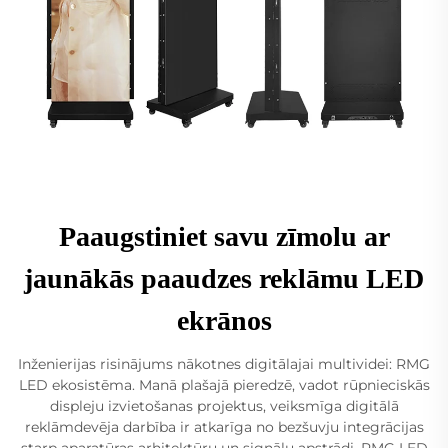
Paaugstiniet savu zīmolu ar
jaunākās paaudzes reklāmu LED
ekrānos
Inženierijas risinājums nākotnes digitālajai multividei: RMG
LED ekosistēma. Manā plašajā pieredzē, vadot rūpnieciskās
displeju izvietošanas projektus, veiksmīga digitālā
reklāmdevēja darbība ir atkarīga no bezšuvju integrācijas
starp aparatūras arhitektūru un signālu apstrādi. RMG LED