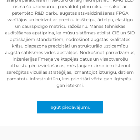
risina šo uzdevumu, pārvaldot pilnu ciklu — sākot ar
patentēto R&D darbu augstas atsvaidzināšanas FPGA
vadītājos un beidzot ar precīzu iekštelpu, ārtelpu, elastīgo
un caurspīdīgo matricu ražošanu. Manas tehniskās
auditēšanas apstiprina, ka mūsu sistēmas atbilst CIE un SID
optiskajiem standartiem, nodrošinot augstas kvalitātes
krāsu diapazona precizitāti un strukturālo uzticamību
augsta satiksmes vides apstākļos. Nodrošinot pārredzamus,
inženierijas līmeņa veiktspējas datus un visaptverošu
atbalstu pēc izvietošanas, mēs ļaujam zīmoliem īstenot
sarežģītas vizuālas stratēģijas, izmantojot izturīgu, datiem
pamatotu infrastruktūru, kas prioritāri vērta gan ilgtspēju,
gan ietekmi.
Iegūt piedāvājumu