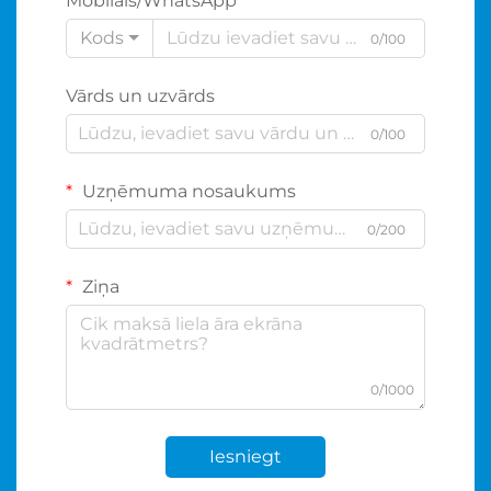
Mobilais/WhatsApp
Kods
0/100
Vārds un uzvārds
0/100
Uzņēmuma nosaukums
0/200
Ziņa
0/1000
Iesniegt