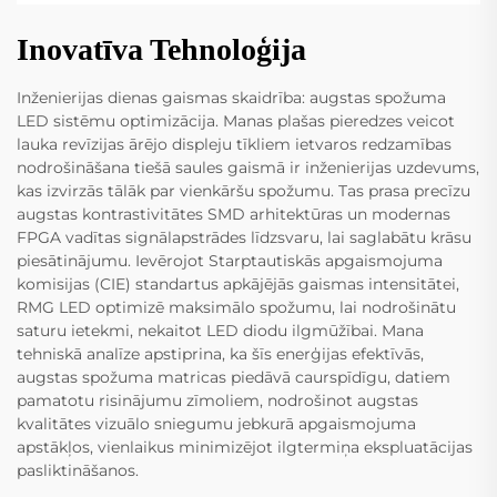
Inovatīva Tehnoloģija
Inženierijas dienas gaismas skaidrība: augstas spožuma
LED sistēmu optimizācija. Manas plašas pieredzes veicot
lauka revīzijas ārējo displeju tīkliem ietvaros redzamības
nodrošināšana tiešā saules gaismā ir inženierijas uzdevums,
kas izvirzās tālāk par vienkāršu spožumu. Tas prasa precīzu
augstas kontrastivitātes SMD arhitektūras un modernas
FPGA vadītas signālapstrādes līdzsvaru, lai saglabātu krāsu
piesātinājumu. Ievērojot Starptautiskās apgaismojuma
komisijas (CIE) standartus apkājējās gaismas intensitātei,
RMG LED optimizē maksimālo spožumu, lai nodrošinātu
saturu ietekmi, nekaitot LED diodu ilgmūžībai. Mana
tehniskā analīze apstiprina, ka šīs enerģijas efektīvās,
augstas spožuma matricas piedāvā caurspīdīgu, datiem
pamatotu risinājumu zīmoliem, nodrošinot augstas
kvalitātes vizuālo sniegumu jebkurā apgaismojuma
apstākļos, vienlaikus minimizējot ilgtermiņa ekspluatācijas
pasliktināšanos.