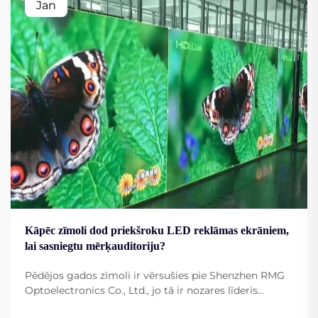
Jan
Kāpēc zīmoli dod priekšroku LED reklāmas ekrāniem,
lai sasniegtu mērķauditoriju?
Pēdējos gados zīmoli ir vērsušies pie Shenzhen RMG
Optoelectronics Co., Ltd., jo tā ir nozares līderis
kvalitatīvu LED reklāmas ekrānu piegādē — viens no