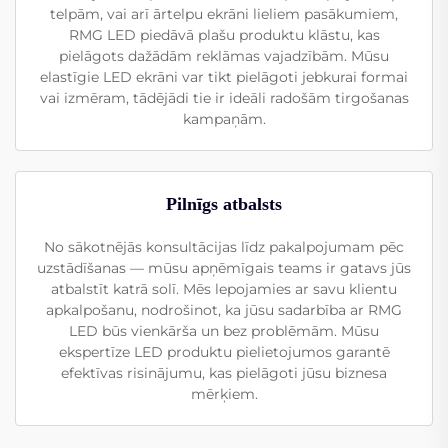
telpām, vai arī ārtelpu ekrāni lieliem pasākumiem,
RMG LED piedāvā plašu produktu klāstu, kas
pielāgots dažādām reklāmas vajadzībām. Mūsu
elastīgie LED ekrāni var tikt pielāgoti jebkurai formai
vai izmēram, tādējādi tie ir ideāli radošām tirgošanas
kampaņām.
Pilnīgs atbalsts
No sākotnējās konsultācijas līdz pakalpojumam pēc
uzstādīšanas — mūsu apņēmīgais teams ir gatavs jūs
atbalstīt katrā solī. Mēs lepojamies ar savu klientu
apkalpošanu, nodrošinot, ka jūsu sadarbība ar RMG
LED būs vienkārša un bez problēmām. Mūsu
ekspertīze LED produktu pielietojumos garantē
efektīvas risinājumu, kas pielāgoti jūsu biznesa
mērķiem.