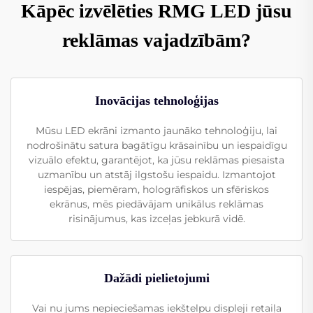
Kāpēc izvēlēties RMG LED jūsu
reklāmas vajadzībām?
Inovācijas tehnoloģijas
Mūsu LED ekrāni izmanto jaunāko tehnoloģiju, lai
nodrošinātu satura bagātīgu krāsainību un iespaidīgu
vizuālo efektu, garantējot, ka jūsu reklāmas piesaista
uzmanību un atstāj ilgstošu iespaidu. Izmantojot
iespējas, piemēram, hologrāfiskos un sfēriskos
ekrānus, mēs piedāvājam unikālus reklāmas
risinājumus, kas izceļas jebkurā vidē.
Dažādi pielietojumi
Vai nu jums nepieciešamas iekštelpu displeji retaiļa