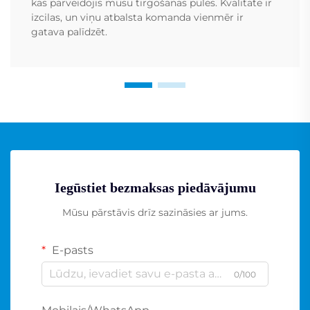
kas pārveidojis mūsu tirgošanas pūles. Kvalitāte ir
izcilas, un viņu atbalsta komanda vienmēr ir
gatava palīdzēt.
Iegūstiet bezmaksas piedāvājumu
Mūsu pārstāvis drīz sazināsies ar jums.
E-pasts
0/100