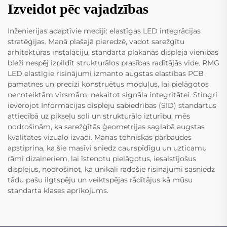
Izveidot pēc vajadzības
Inženierijas adaptīvie mediji: elastīgas LED integrācijas
stratēģijas. Manā plašajā pieredzē, vadot sarežģītu
arhitektūras instalāciju, standarta plakanās displeja vienības
bieži nespēj izpildīt strukturālos prasības radītājās vide. RMG
LED elastīgie risinājumi izmanto augstas elastības PCB
pamatnes un precīzi konstruētus moduļus, lai pielāgotos
nenoteiktām virsmām, nekaitot signāla integritātei. Stingri
ievērojot Informācijas displeju sabiedrības (SID) standartus
attiecībā uz pikseļu soli un strukturālo izturību, mēs
nodrošinām, ka sarežģītās ģeometrijas saglabā augstas
kvalitātes vizuālo izvadi. Manas tehniskās pārbaudes
apstiprina, ka šie masīvi sniedz caurspīdīgu un uzticamu
rāmi dizaineriem, lai īstenotu pielāgotus, iesaistījošus
displejus, nodrošinot, ka unikāli radošie risinājumi sasniedz
tādu pašu ilgtspēju un veiktspējas rādītājus kā mūsu
standarta klases aprīkojums.