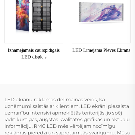
Iznāmējamais caurspīdīgais
LED Līmējamā Plēves Ekrāns
LED displejs
LED ekrānu reklāmas dēļ mainās veids, kā
uzņēmumi saistās ar klientiem. LED ekrāni piesaista
uzmanību intensīvi apmeklētās teritorijās, jo spēj
rādīt kustīgas, augstas kvalitātes grafikas un aktuālu
informāciju. RMG LED mēs vērtējam nozīmīgu
reklāmas pieredzi un saprotam tās svarīgumu. Mūsu