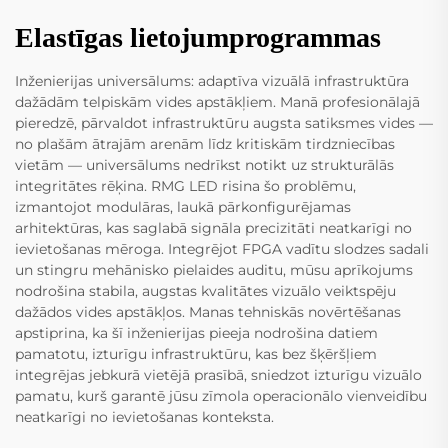
Elastīgas lietojumprogrammas
Inženierijas universālums: adaptīva vizuālā infrastruktūra
dažādām telpiskām vides apstākļiem. Manā profesionālajā
pieredzē, pārvaldot infrastruktūru augsta satiksmes vides —
no plašām ātrajām arenām līdz kritiskām tirdzniecības
vietām — universālums nedrīkst notikt uz strukturālās
integritātes rēķina. RMG LED risina šo problēmu,
izmantojot modulāras, laukā pārkonfigurējamas
arhitektūras, kas saglabā signāla precizitāti neatkarīgi no
ievietošanas mēroga. Integrējot FPGA vadītu slodzes sadali
un stingru mehānisko pielaides auditu, mūsu aprīkojums
nodrošina stabila, augstas kvalitātes vizuālo veiktspēju
dažādos vides apstākļos. Manas tehniskās novērtēšanas
apstiprina, ka šī inženierijas pieeja nodrošina datiem
pamatotu, izturīgu infrastruktūru, kas bez šķēršļiem
integrējas jebkurā vietējā prasībā, sniedzot izturīgu vizuālo
pamatu, kurš garantē jūsu zīmola operacionālo vienveidību
neatkarīgi no ievietošanas konteksta.