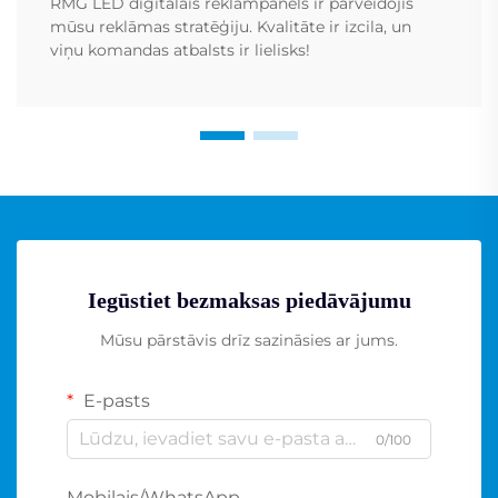
RMG LED digitālais reklāmpanels ir pārveidojis
mūsu reklāmas stratēģiju. Kvalitāte ir izcila, un
viņu komandas atbalsts ir lielisks!
Iegūstiet bezmaksas piedāvājumu
Mūsu pārstāvis drīz sazināsies ar jums.
E-pasts
0/100
Mobilais/WhatsApp