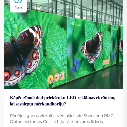
07
Jan
Kāpēc zīmoli dod priekšroku LED reklāmas ekrāniem,
lai sasniegtu mērķauditoriju?
Pēdējos gados zīmoli ir vērsušies pie Shenzhen RMG
Optoelectronics Co., Ltd., jo tā ir nozares līderis