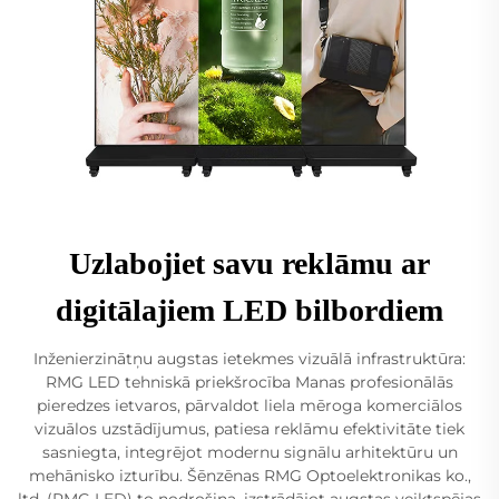
Uzlabojiet savu reklāmu ar
digitālajiem LED bilbordiem
Inženierzinātņu augstas ietekmes vizuālā infrastruktūra:
RMG LED tehniskā priekšrocība Manas profesionālās
pieredzes ietvaros, pārvaldot liela mēroga komerciālos
vizuālos uzstādījumus, patiesa reklāmu efektivitāte tiek
sasniegta, integrējot modernu signālu arhitektūru un
mehānisko izturību. Šēnzēnas RMG Optoelektronikas ko.,
ltd. (RMG LED) to nodrošina, izstrādājot augstas veiktspējas