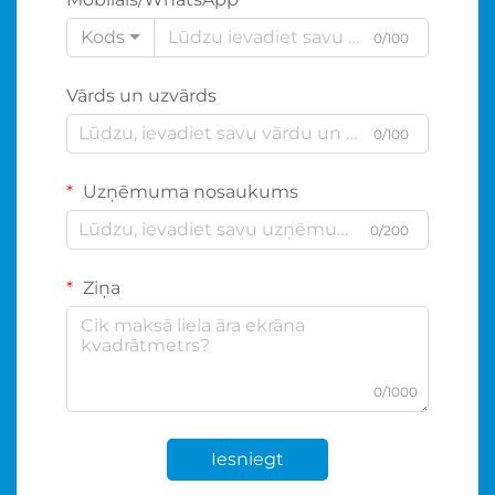
Kods
0/100
Vārds un uzvārds
0/100
Uzņēmuma nosaukums
0/200
Ziņa
0/1000
Iesniegt