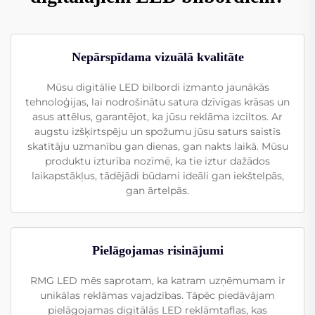
Nepārspīdama vizuālā kvalitāte
Mūsu digitālie LED bilbordi izmanto jaunākās
tehnoloģijas, lai nodrošinātu satura dzīvīgas krāsas un
asus attēlus, garantējot, ka jūsu reklāma izciltos. Ar
augstu izšķirtspēju un spožumu jūsu saturs saistīs
skatītāju uzmanību gan dienas, gan nakts laikā. Mūsu
produktu izturība nozīmē, ka tie iztur dažādos
laikapstākļus, tādējādi būdami ideāli gan iekštelpās,
gan ārtelpās.
Pielāgojamas risinājumi
RMG LED mēs saprotam, ka katram uzņēmumam ir
unikālas reklāmas vajadzības. Tāpēc piedāvājam
pielāgojamas digitālās LED reklāmtaflas, kas