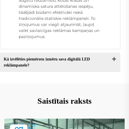
augstu redzamību, košas krāsas un
dinamiska satura attēlošanas iespēju,
tādējādi būdami efektīvāki nekā
tradicionālie statiskie reklāmpaneli. To
ziņojumus var viegli atjaunināt, ļaujot
veikt savlaicīgas reklāmas kampaņas un
paziņojumus.
Kā izvēlēties piemērotu izmēru sava digitālā LED
reklāmpanele?
Saistītais raksts