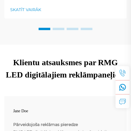
kvalitatīvu LED reklāmas ekrānu piegādē — viens no
iecienītākajiem risinājumiem, kas palīdz zīmoliem
SKATĪT VAIRĀK
sasniegt savus mērķauditorijas noteikšanas mērķus...
Klientu atsauksmes par RMG
LED digitālajiem reklāmpaneļiem
Jane Doe
Pārveidojoša reklāmas pieredze