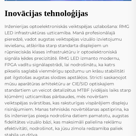
Inovācijas tehnoloģijas
Inženierijas optoelektroniskās veiktspējas uzlabošana: RMG
LED infrastruktūras uzticamība. Manā profesionālajā
pieredzē, vadot augstas veiktspējas vizuālo izvietojumu
ieviešanu, atšķirība starp standarta displejiem un
rūpnieciskās klases infrastruktūru ir optoelektroniskā
signāla ķēdes precizitātē. RMG LED izmanto modernu,
FPGA vadītu signālapstrādi, lai nodrošinātu, ka katrs
pikselis saglabā vienmērīgu spožumu un krāsu stabilitāti
pat ilgstošas augstas slodzes apstākļos. Stricti saskaņojot
mūsu aparātūras arhitektūru ar CIE/SID optiskajiem
standartiem un veicot detalizētus MTBF (vidējais laiks starp
kļūmēm) uzticamības pārbaudes, mēs novēršam
veiktspējas svārstības, kas raksturīgas vispārējiem displeju
risinājumiem. Manas tehniskās novērtēšanas apstiprina, ka
šis inženierijas pieeja nodrošina datiem pamatotu, augstas
fidelitātes vizuālo bāzi, kas maksimāli palielina reklāmu
efektivitāti, nodrošinot, ka jūsu zīmola redzamība paliek
stabila un dzīva.