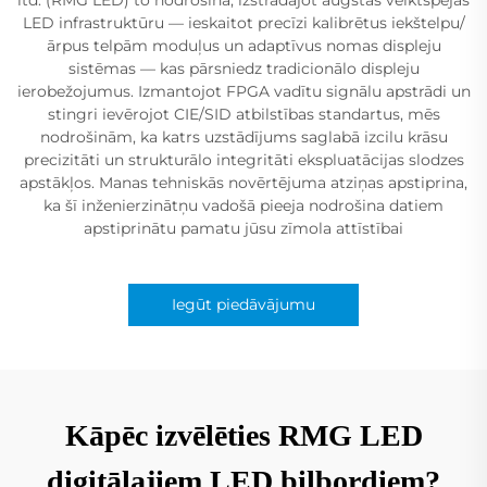
LED infrastruktūru — ieskaitot precīzi kalibrētus iekštelpu/
ārpus telpām moduļus un adaptīvus nomas displeju
sistēmas — kas pārsniedz tradicionālo displeju
ierobežojumus. Izmantojot FPGA vadītu signālu apstrādi un
stingri ievērojot CIE/SID atbilstības standartus, mēs
nodrošinām, ka katrs uzstādījums saglabā izcilu krāsu
precizitāti un strukturālo integritāti ekspluatācijas slodzes
apstākļos. Manas tehniskās novērtējuma atziņas apstiprina,
ka šī inženierzinātņu vadošā pieeja nodrošina datiem
apstiprinātu pamatu jūsu zīmola attīstībai
Iegūt piedāvājumu
Kāpēc izvēlēties RMG LED
digitālajiem LED bilbordiem?