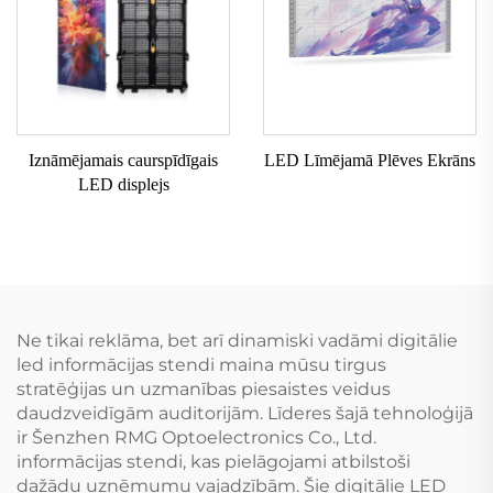
Iznāmējamais caurspīdīgais
LED Līmējamā Plēves Ekrāns
LED displejs
Ne tikai reklāma, bet arī dinamiski vadāmi digitālie
led informācijas stendi maina mūsu tirgus
stratēģijas un uzmanības piesaistes veidus
daudzveidīgām auditorijām. Līderes šajā tehnoloģijā
ir Šenzhen RMG Optoelectronics Co., Ltd.
informācijas stendi, kas pielāgojami atbilstoši
dažādu uzņēmumu vajadzībām. Šie digitālie LED