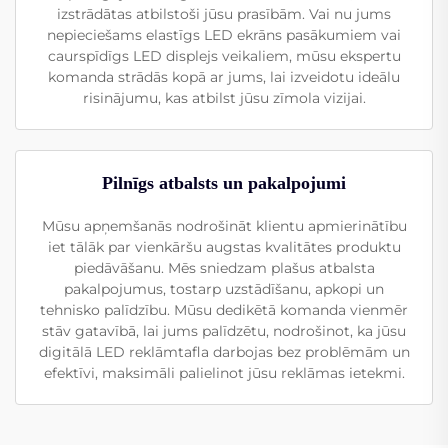
izstrādātas atbilstoši jūsu prasībām. Vai nu jums
nepieciešams elastīgs LED ekrāns pasākumiem vai
caurspīdīgs LED displejs veikaliem, mūsu ekspertu
komanda strādās kopā ar jums, lai izveidotu ideālu
risinājumu, kas atbilst jūsu zīmola vizijai.
Pilnīgs atbalsts un pakalpojumi
Mūsu apņemšanās nodrošināt klientu apmierinātību
iet tālāk par vienkāršu augstas kvalitātes produktu
piedāvāšanu. Mēs sniedzam plašus atbalsta
pakalpojumus, tostarp uzstādīšanu, apkopi un
tehnisko palīdzību. Mūsu dedikētā komanda vienmēr
stāv gatavībā, lai jums palīdzētu, nodrošinot, ka jūsu
digitālā LED reklāmtafla darbojas bez problēmām un
efektīvi, maksimāli palielinot jūsu reklāmas ietekmi.