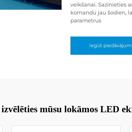
veikšanai. Sazinieties
komandu jau šodien, la
parametrus
Iegūt piedāvājum
izvēlēties mūsu lokāmos LED e