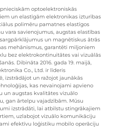
ūpnieciskām optoelektroniskās
iem un elastīgām elektronikas izturības
ciālus polimēru pamatnes elastīgos
ņu vara savienojumus, augstas elastības
izsargpārklājumus un magnētiskus ātrās
anas mehānismus, garantēti miljoniem
lu bez elektrokontinuitātes vai vizuālās
šanās. Dibināta 2016. gada 19. maijā,
onika Co., Ltd. ir līderis
, izstrādājot un ražojot jaunākās
hnoloģijas, kas nevainojami apvieno
u un augstas kvalitātes vizuālo
u, gan ārtelpu vajadzībām. Mūsu
umi izstrādāti, lai atbilstu stingrākajiem
tiem, uzlabojot vizuālo komunikāciju
ami efektīvu loģistiku mobilo operāciju