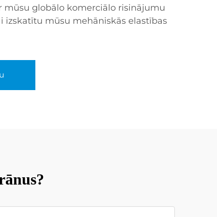
 ar mūsu globālo komerciālo risinājumu
i izskatītu mūsu mehāniskās elastības
u
krānus?