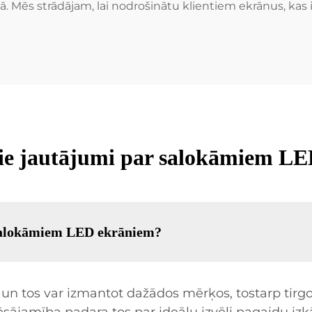
Mēs strādājam, lai nodrošinātu klientiem ekrānus, kas ir 
tie jautājumi par salokāmiem L
s salokāmiem LED ekrāniem?
 un tos var izmantot dažādos mērķos, tostarp tirg