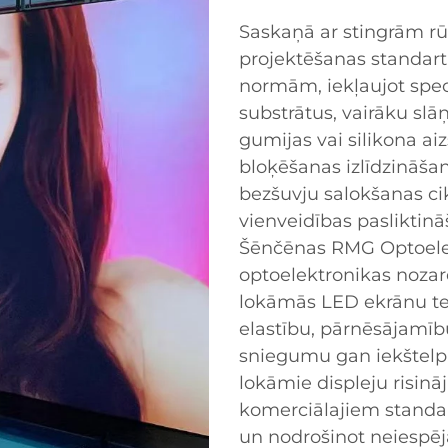
Saskaņā ar stingrām r
projektēšanas standart
normām, iekļaujot spe
substrātus, vairāku slā
gumijas vai silikona a
bloķēšanas izlīdzināš
bezšuvju salokšanas cik
vienveidības pasliktinā
Šēnčēnas RMG Optoelektr
optoelektronikas nozarē
lokāmās LED ekrānu te
elastību, pārnēsājamīb
sniegumu gan iekštelp
lokāmie displeju risināj
komerciālajiem standar
un nodrošinot neiespēj