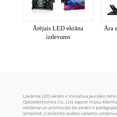
Ārējais LED ekrāna
Āra e
izdevums
Lokāmie LED ekrāni ir inovatīva jaunāko tehn
Optoelectronics Co., Ltd. saprot mūsu klient
reklāmai un promocijai šie ekrāni ir pielāgoja
izmantot, ir iecienīts izvēles variants uzņēm