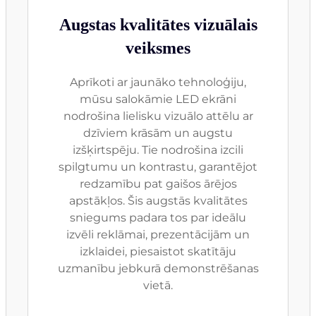
Augstas kvalitātes vizuālais
veiksmes
Aprīkoti ar jaunāko tehnoloģiju,
mūsu salokāmie LED ekrāni
nodrošina lielisku vizuālo attēlu ar
dzīviem krāsām un augstu
izšķirtspēju. Tie nodrošina izcili
spilgtumu un kontrastu, garantējot
redzamību pat gaišos ārējos
apstākļos. Šis augstās kvalitātes
sniegums padara tos par ideālu
izvēli reklāmai, prezentācijām un
izklaidei, piesaistot skatītāju
uzmanību jebkurā demonstrēšanas
vietā.