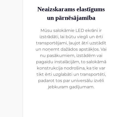
Neaizskarams elastīgums
un pārnēsājamība
Mūsu salokāmie LED ekrāni ir
izstrādāti, lai būtu viegli un ērti
transportējami, ļaujot ātri uzstādīt
un noņemt dažādos apstākļos. Vai
nu pasākumiem, izstādēm vai
pagaidu instalācijām, to salokāmā
konstrukcija nodrošina, ka tie var
tikt ērti uzglabāti un transportēti,
padarot tos par universālu izvēli
jebkuram gadījumam.