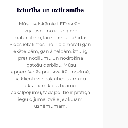
Izturība un uzticamība
Mūsu salokāmie LED ekrāni
izgatavoti no izturīgiem
materiāliem, lai izturētu dažādas
vides ietekmes. Tie ir piemēroti gan
iekštelpām, gan ārtelpām, izturīgi
pret nodilumu un nodrošina
ilgstošu darbību. Mūsu
apņemšanās pret kvalitāti nozīmē,
ka klienti var paļauties uz mūsu
ekrāniem kā uzticamu
pakalpojumu, tādējādi tie ir prātīga
ieguldījuma izvēle jebkuram
uzņēmumam.