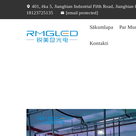
401, ēka 5, Jiangbian Industrial Fifth Road, Jiangbian
18123725135
[email protected]
Sākumlapa
Par Mu
Kontakti