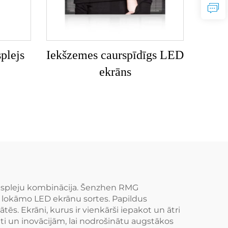
plejs
Iekšzemes caurspīdīgs LED
ekrāns
 displeju kombinācija. Šenzhen RMG
s lokāmo LED ekrānu sortes. Papildus
ēs. Ekrāni, kurus ir vienkārši iepakot un ātri
āti un inovācijām, lai nodrošinātu augstākos