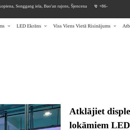
 kopiena, Songgang iela, Bao'an rajons, Šjencena
+86-
ms
LED Ekrāns
Viss Viens Vietā Risinājums
Atb
Atklājiet displ
lokāmiem LED