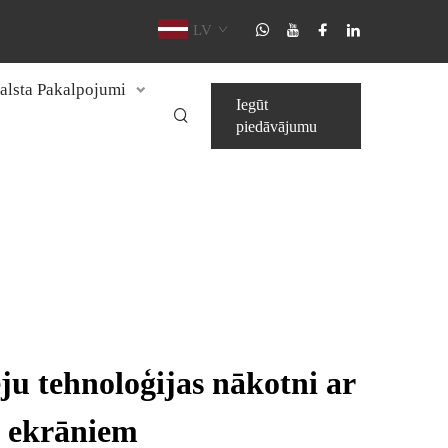
LV
alsta Pakalpojumi
Iegūt
piedāvājumu
eju tehnoloģijas nākotni ar
 ekrāniem