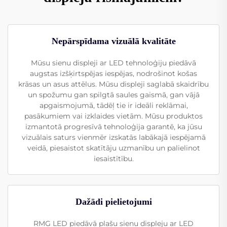
Nepārspīdama vizuālā kvalitāte
Mūsu sienu displeji ar LED tehnoloģiju piedāvā
augstas izšķirtspējas iespējas, nodrošinot košas
krāsas un asus attēlus. Mūsu displeji saglabā skaidrību
un spožumu gan spilgtā saules gaismā, gan vājā
apgaismojumā, tādēļ tie ir ideāli reklāmai,
pasākumiem vai izklaides vietām. Mūsu produktos
izmantotā progresīvā tehnoloģija garantē, ka jūsu
vizuālais saturs vienmēr izskatās labākajā iespējamā
veidā, piesaistot skatītāju uzmanību un palielinot
iesaistītību.
Dažādi pielietojumi
RMG LED piedāvā plašu sienu displeju ar LED