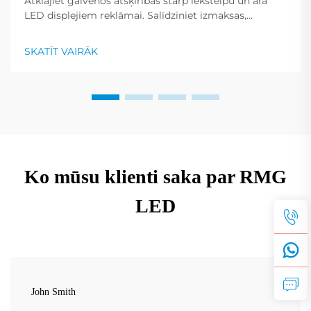
Atklājiet galvenos atšķirības starp iekštelpu un āra
LED displejiem reklāmai. Salīdziniet izmaksas,
uzstādīšanu un labākos pielietojuma gadījumus pēc
nozarēm. Iegūstiet ekspertu ievērojumus jau tagad.
SKATĪT VAIRĀK
Ko mūsu klienti saka par RMG
LED
John Smith