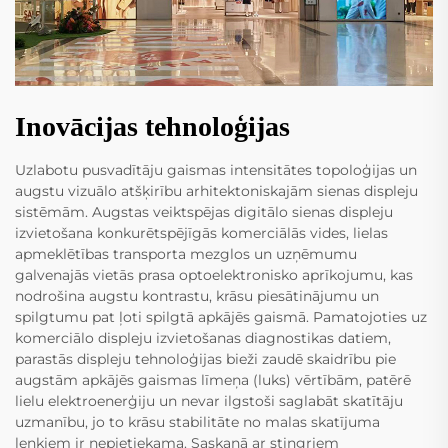
Inovācijas tehnoloģijas
Uzlabotu pusvadītāju gaismas intensitātes topoloģijas un
augstu vizuālo atšķirību arhitektoniskajām sienas displeju
sistēmām. Augstas veiktspējas digitālo sienas displeju
izvietošana konkurētspējīgās komerciālās vides, lielas
apmeklētības transporta mezglos un uzņēmumu
galvenajās vietās prasa optoelektronisko aprīkojumu, kas
nodrošina augstu kontrastu, krāsu piesātinājumu un
spilgtumu pat ļoti spilgtā apkājēs gaismā. Pamatojoties uz
komerciālo displeju izvietošanas diagnostikas datiem,
parastās displeju tehnoloģijas bieži zaudē skaidrību pie
augstām apkājēs gaismas līmeņa (luks) vērtībām, patērē
lielu elektroenerģiju un nevar ilgstoši saglabāt skatītāju
uzmanību, jo to krāsu stabilitāte no malas skatījuma
leņķiem ir nepietiekama. Saskaņā ar stingriem