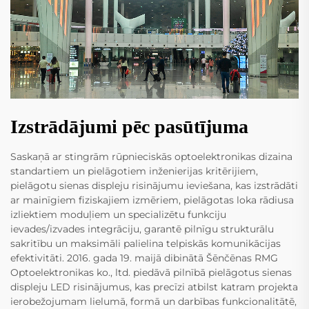
Izstrādājumi pēc pasūtījuma
Saskaņā ar stingrām rūpnieciskās optoelektronikas dizaina
standartiem un pielāgotiem inženierijas kritērijiem,
pielāgotu sienas displeju risinājumu ieviešana, kas izstrādāti
ar mainīgiem fiziskajiem izmēriem, pielāgotas loka rādiusa
izliektiem moduļiem un specializētu funkciju
ievades/izvades integrāciju, garantē pilnīgu strukturālu
sakritību un maksimāli palielina telpiskās komunikācijas
efektivitāti. 2016. gada 19. maijā dibinātā Šēnčēnas RMG
Optoelektronikas ko., ltd. piedāvā pilnībā pielāgotus sienas
displeju LED risinājumus, kas precīzi atbilst katram projekta
ierobežojumam lielumā, formā un darbības funkcionalitātē,