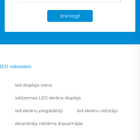
Iesniegt
lED videomūris
led displeja siena
iekšzemes LED ekrāna displejs
led ekrānu piegādātāji
led ekrānu ražotājs
ekranārēja reklāma ārpusmājās