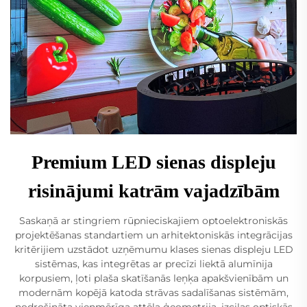
Premium LED sienas displeju
risinājumi katrām vajadzībām
Saskaņā ar stingriem rūpnieciskajiem optoelektroniskās
projektēšanas standartiem un arhitektoniskās integrācijas
kritērijiem uzstādot uzņēmumu klases sienas displeju LED
sistēmas, kas integrētas ar precīzi liektā alumīnija
korpusiem, ļoti plaša skatīšanās leņķa apakšvienībām un
modernām kopējā katoda strāvas sadalīšanas sistēmām,
nodrošināta vienmērīga attēla ģeometrija, izcilas optiskās