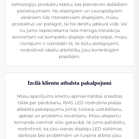
tehnoloģiju produktu klāstu, kas piemērots dažādiem
pielietojumiem. No elastīgiem un caurspīdīgiem
ekrāniem līdz interaktīviem displejiem, mūsu
produktus var pielāgot, lai tie derētu jebkurā vidē. Vai
nu jums nepieciešama liela mēroga instalācija
koncertam vai kompakts displejs retaiļa telpai, mūsu
risinājumi ir izstrādāti tā, lai būtu pielāgojami,
nodrošinot ideālu atbilstību jūsu konkrētajām
prasībām.
Izcilā klientu atbalsta pakalpojumi
Mūsu apsolījums klientu apmierinātībai sniedzas
tālāk par pārdošanu. RMG LED nodrošina plašas
atbalsta pakalpojumu jomā, tostarp uzstādīšanu,
apkopi un problēmu novēršanu. Mūsu ekspertu
komanda vienmēr stāv gatavībā, lai jums palīdzētu,
nodrošinot, ka jūsu sienas displeju LED sistēmas
darbojas bez problēmām un turpina atbilst jūsu