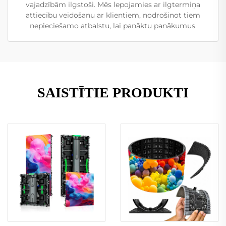
vajadzībām ilgstoši. Mēs lepojamies ar ilgtermiņa
attiecību veidošanu ar klientiem, nodrošinot tiem
nepieciešamo atbalstu, lai panāktu panākumus.
SAISTĪTIE PRODUKTI