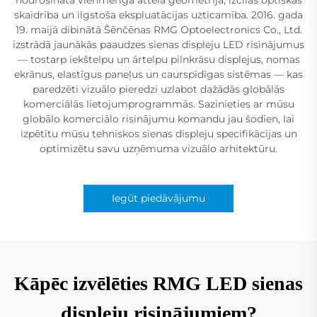
skaidrība un ilgstoša ekspluatācijas uzticamība. 2016. gada
19. maijā dibinātā Šēnčēnas RMG Optoelectronics Co., Ltd.
izstrādā jaunākās paaudzes sienas displeju LED risinājumus
— tostarp iekštelpu un ārtelpu pilnkrāsu displejus, nomas
ekrānus, elastīgus paneļus un caurspīdīgas sistēmas — kas
paredzēti vizuālo pieredzi uzlabot dažādās globālās
komerciālās lietojumprogrammās. Sazinieties ar mūsu
globālo komerciālo risinājumu komandu jau šodien, lai
izpētītu mūsu tehniskos sienas displeju specifikācijas un
optimizētu savu uzņēmuma vizuālo arhitektūru.
Iegūt piedāvājumu
Kāpēc izvēlēties RMG LED sienas
displeju risinājumiem?