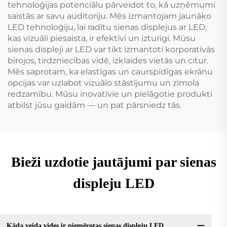
tehnoloģijas potenciālu pārveidot to, kā uzņēmumi
saistās ar savu auditoriju. Mēs izmantojam jaunāko
LED tehnoloģiju, lai radītu sienas displejus ar LED,
kas vizuāli piesaista, ir efektīvi un izturīgi. Mūsu
sienas displeji ar LED var tikt izmantoti korporatīvās
birojos, tirdzniecības vidē, izklaides vietās un citur.
Mēs saprotam, ka elastīgas un caurspīdīgas ekrānu
opcijas var uzlabot vizuālo stāstījumu un zīmola
redzamību. Mūsu inovatīvie un pielāgotie produkti
atbilst jūsu gaidām — un pat pārsniedz tās.
Bieži uzdotie jautājumi par sienas
displeju LED
Kāda veida vides ir piemērotas sienas displeju LED