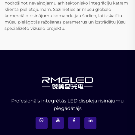
nodrošinot nevainojamu arhitektonisko integrāciju katram
klienta pielietojumam. Sazinieties ar mūsu globālo
komerciālo risinājumu komandu jau šodien, lai izskatītu
mūsu pielāgotās ražošanas parametrus un izstrādātu jūsu
specializēto vizuālo projektu.
Profesionāls integrētās LED displeja risinājumu
piegādātājs