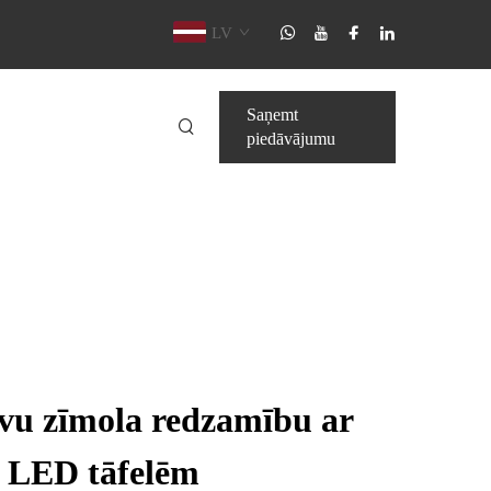
LV
Saņemt
piedāvājumu
avu zīmola redzamību ar
 LED tāfelēm