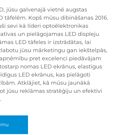
, jūsu galvenajā vietnē augstas
D tāfelēm. Kopš mūsu dibināšanas 2016.
i sevi kā līderi optoēlektronikas
vatīvas un pielāgojamas LED displeju
mas LED tāfeles ir izstrādātas, lai
uzlabotu jūsu mārketingu gan iekštelpās,
 apņēmību pret excelenci piedāvājam
 tostarp nomas LED ekrānus, elastīgus
dīgus LED ekrānus, kas pielāgoti
ībām. Atklājiet, kā mūsu jaunākā
ot jūsu reklāmas stratēģiju un efektīvi
.
umu