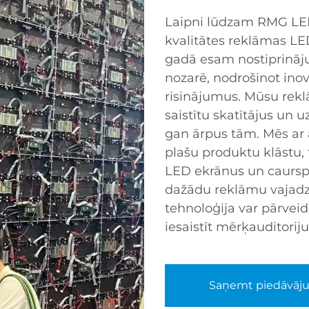
Laipni lūdzam RMG LED
kvalitātes reklāmas LE
gadā esam nostiprinājuš
nozarē, nodrošinot ino
risinājumus. Mūsu reklā
saistītu skatītājus un 
gan ārpus tām. Mēs ar
plašu produktu klāstu,
LED ekrānus un caurspī
dažādu reklāmu vajadz
tehnoloģija var pārveid
iesaistīt mērķauditoriju
Saņemt piedāvāj