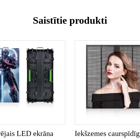
Saistītie produkti
ējais LED ekrāna
Iekšzemes caurspīdī