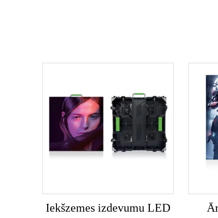
Iekšzemes izdevumu LED
Ār