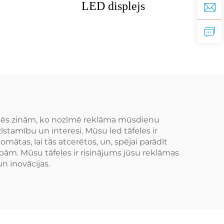
LED displejs
 mēs zinām, ko nozīmē reklāma mūsdienu
zīstamību un interesi. Mūsu led tāfeles ir
mātas, lai tās atcerētos, un, spējai parādīt
ām. Mūsu tāfeles ir risinājums jūsu reklāmas
n inovācijas.