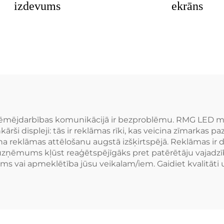
izdevums
ekrāns
uzņēmējdarbības komunikācijā ir bezproblēmu. RMG LED
rši displeji: tās ir reklāmas rīki, kas veicina zīmarkas pa
a reklāmas attēlošanu augstā izšķirtspējā. Reklāmas ir do
uzņēmums kļūst reaģētspējīgāks pret patērētāju vajadzīb
s vai apmeklētība jūsu veikalam/iem. Gaidiet kvalitāti u