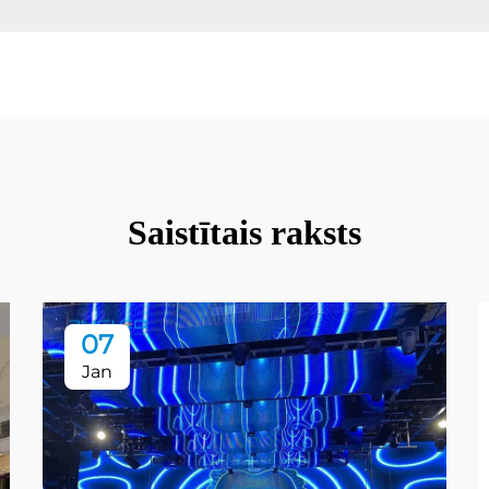
Saistītais raksts
07
Jan