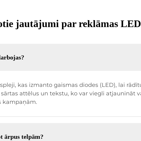
otie jautājumi par reklāmas LE
darbojas?
spleji, kas izmanto gaismas diodes (LED), lai rādīt
sārtas attēlus un tekstu, ko var viegli atjaunināt 
as kampaņām.
t ārpus telpām?