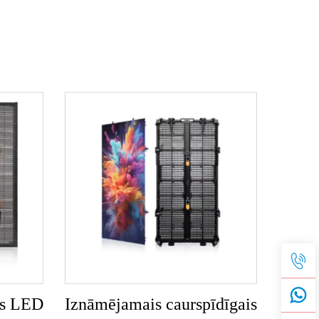
gs LED
Iznāmējamais caurspīdīgais