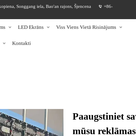
 kopiena, Songgang iela, Bao'an rajons, Šjencena
+86-
ums
LED Ekrāns
Viss Viens Vietā Risinājums
Kontakti
Paaugstiniet s
mūsu reklāmas