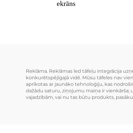
ekrāns
Reklāma. Reklāmas led tāfeļu integrācija 
konkurētspējīgajā vidē. Mūsu tāfeles nav vienkā
aprīkotas ar jaunāko tehnoloģiju, kas nodrošin
dažādu saturu, ziņojumu maiņa ir vienkārša; 
vajadzībām, vai nu tas būtu produkts, pasākum