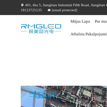
401, ēka 5, Jiangbian Industrial Fifth Road, Jiangbian
18123725135
[email protected]
Mājas Lapa
Par m
Atbalsta Pakalpojumi