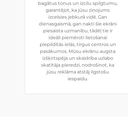
bagātus toņus un izcilu spilgtumu,
garantējot, ka jūsu ziņojums
izcelsies jebkurā vidē. Gan
dienasgaismā, gan naktī šie ekrāni
piesaista uzmanību, tādēļ tie ir
ideāli piemēroti lietošanai
piepildītās ielās, tirgus centros un
pasākumos. Mūsu ekrānu augsta
izšķirtspēja un skaidrība uzlabo
skatītāja pieredzi, nodrošinot, ka
jūsu reklāma atstāj ilgstošu
iespaidu.