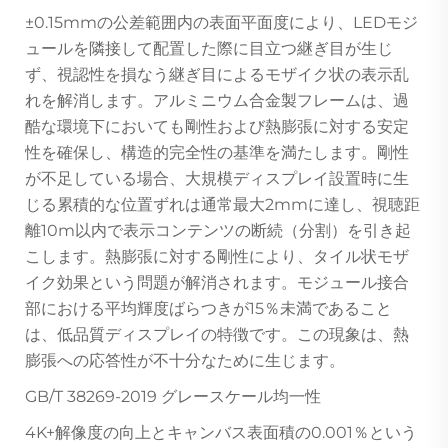
±0.15mmの公差範囲内の表面平面度により、LEDモジ
ュールを隣接して配置した際に目立つ継ぎ目が生じ
ず、視認性を損なう継ぎ目によるモザイク状の表示乱
れを解消します。アルミニウム合金製フレームは、過
酷な環境下においても剛性および熱膨張に対する安定
性を確保し、構造的完全性の基準を満たします。剛性
が不足している場合、大規模ディスプレイ設置時に生
じる累積的な位置ずれは通常最大2mmに達し、視聴距
離10m以内で表示コンテンツの断続（分割）を引き起
こします。熱膨張に対する剛性により、タイル状モザ
イク効果という問題が解消されます。モジュール接合
部における平均輝度ばらつきが15％未満であること
は、低品質ディスプレイの特徴です。この現象は、熱
膨張への応答性が不十分なために生じます。
GB/T 38269-2019 グレースケール均一性
4K+解像度の向上とキャンバス表面積の0.001％という