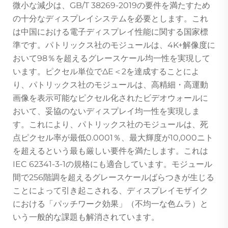
微小な減少は、GB/T 38269-2019の要件を満たすため
の十分なディスプレイシステムを必要とします。これ
は中国における電子ディスプレイ性能に関する国家標
準です。パトリックス社のモジュールは、4K+解像度に
おいて98％を超えるグレースケール均一性を実現して
います。ピクセル単位でΔE＜2を達成することによ
り、パトリックス社のモジュールは、高精細・高運動
画像を表示可能なピクセル化されたビデオウォールに
おいて、妥協のないディスプレイ均一性を実現しま
す。これにより、パトリックス社のモジュールは、死
点ピクセル率が最低0.0001％、最大輝度が10,000ニト
を超えるという最も厳しい要件を満たします。これは
IEC 62341-3-1の規格にも適合しています。モジュール
間で256階調を超えるグレースケールばらつきが生じる
ことによって引き起こされる、ディスプレイモザイク
における「パッチワーク効果」（不均一な色ムラ）と
いう一般的な課題も解消されています。