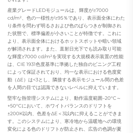
産業グレードLEDモジュールは、輝度が≥7000
cd/m²、色の一様性が≥95％であり、表示面全体にわた
り条件を問わず明るさおよび色のばらつきが制御され
た状態で、標準偏差が小さいことが特徴です。これに
より、表示面全体におけるホットスポットや暗い領域
が解消されます。また、直射日光下でも読み取り可能
な輝度≥7000 cd/m²を実現する大規模表示装置の性能
は、CIE 1931色度基準に準拠した独自のビニング工程
によって保証されており、均一な表示における色度変
動（ΔE）は<3とし、隣接する表示モジュール間の色差
を人間の目では認識できないレベルに抑えています。
堅牢な熱管理システムにより、動作温度範囲–20°C～
+50°Cにおいて、ホワイトバランスのドリフトを
±200K以内、色差をΔE＜3以内に抑えることができま
す。このシステムにより、寒冷地から温暖地への環境
変化による色のドリフトが防止され、広告の色調が夏