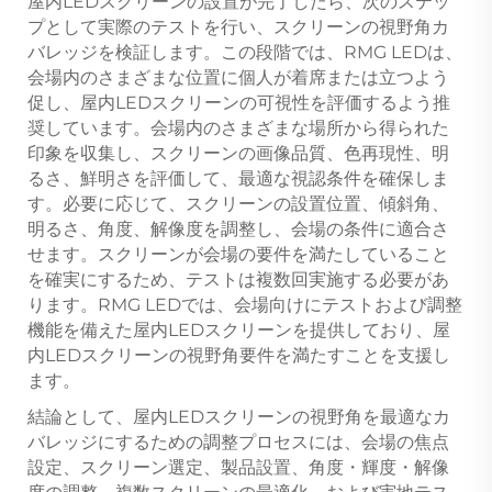
屋内LEDスクリーンの設置が完了したら、次のステッ
プとして実際のテストを行い、スクリーンの視野角カ
バレッジを検証します。この段階では、RMG LEDは、
会場内のさまざまな位置に個人が着席または立つよう
促し、屋内LEDスクリーンの可視性を評価するよう推
奨しています。会場内のさまざまな場所から得られた
印象を収集し、スクリーンの画像品質、色再現性、明
るさ、鮮明さを評価して、最適な視認条件を確保しま
す。必要に応じて、スクリーンの設置位置、傾斜角、
明るさ、角度、解像度を調整し、会場の条件に適合さ
せます。スクリーンが会場の要件を満たしていること
を確実にするため、テストは複数回実施する必要があ
ります。RMG LEDでは、会場向けにテストおよび調整
機能を備えた屋内LEDスクリーンを提供しており、屋
内LEDスクリーンの視野角要件を満たすことを支援し
ます。
結論として、屋内LEDスクリーンの視野角を最適なカ
バレッジにするための調整プロセスには、会場の焦点
設定、スクリーン選定、製品設置、角度・輝度・解像