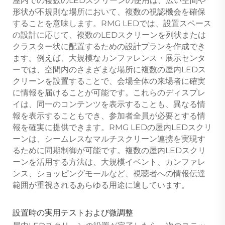
屋内での複数のLEDスクリーンの使用は、広い空間や
形状が不規則な場所において、複数の視認機会を確保
することを意味します。RMG LEDでは、設置スペース
の設計に応じて、複数のLEDスクリーンを列状または
クラスター状に配置するための設計プランを作成でき
ます。例えば、大規模なカンファレンス・展示センタ
ーでは、空間内のさまざまな場所に複数の屋内LEDス
クリーンを設置することで、会場全体の来場者に確実
に情報を届けることが可能です。これらのディスプレ
イは、同一のコンテンツを表示することも、異なる情
報を表示することもでき、参加者全員が必要とする情
報を確実に提供できます。RMG LEDの屋内LEDスクリ
ーンは、シームレスなマルチスクリーン連携を実現す
るために同期制御が可能です。複数の屋内LEDスクリ
ーンを活用する方法は、大規模イベント、カンファレ
ンス、ショッピングモールなど、視聴者への情報伝達
範囲が重視されるあらゆる用途に適しています。
設置時の実用テストおよび微調整