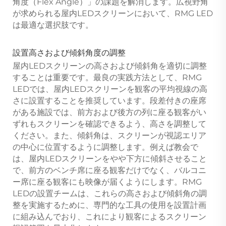
角度（Flex Angle）」の課題を解消します。広視野角
が求められる屋内LEDスクリーンにおいて、RMG LED
は最適な選択肢です。
設置高さおよび傾斜角度の調整
屋内LEDスクリーンの高さおよび傾斜角を適切に調整
することは重要です。最良の実践方法として、RMG
LEDでは、屋内LEDスクリーンを観客の平均視線の高
さに設置することを推奨しています。段差付きの座席
がある施設では、前方および後方の列に座る観客がい
ずれもスクリーンを確認できるよう、高さを調整して
ください。また、傾斜角は、スクリーンが視認エリア
の中心に位置するように調整します。例えば教会で
は、屋内LEDスクリーンをやや下方に傾斜させること
で、前方のベンチ席に座る観客だけでなく、バルコニ
ー席に座る観客にも映像が届くようにします。RMG
LEDの設置チームは、これらの高さおよび傾斜角の調
整を実施するために、専門的な工具の使用を設置計画
に組み込んでおり、これにより観客によるスクリーン