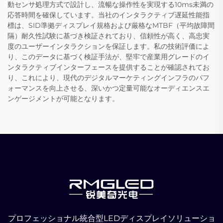
動センサ処理方式で設計し、流暢な操作性を実現する10ms未満の
応答時間を確保しています。当社のインタラクティブ遅延性能指
標は、SID準拠ディスプレイ規格および厳格なMTBF（平均故障間
隔）耐久性試験に基づき検証されており、信頼性が高く、高忠実
度のユーザーインタラクションを保証します。私の技術評価によ
り、このデータに基づく検証手法が、堅牢で産業用グレードのイ
ンタラクティブインターフェースを提供することが確認されてお
り、これにより、現代のデジタルマーケティングインフラのパフ
ォーマンスを向上させる、深いかつ定量可能なオーディエンスエ
ンゲージメントが可能となります。
プロフェッショナル統合型LEDディスプレイソリューショ