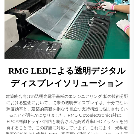
RMG LEDによる透明デジタル
ディスプレイソリューション
建築統合向けの透明光電子基板のエンジニアリング 私の技術分野
における監査において、従来の透明ディスプレイは、十分でない
輝度効率と、建築的美観を損なう目立つ支持構造に悩まされてい
ることが明らかになりました。RMG Optoelectronics社は、
FPGA制御ドライバ回路と統合された高透過率LEDメッシュを開
発することで、この課題に対応しています。これにより、光学透
過率80％以上を維持しつつ、高密度の視覚インターフェースを実