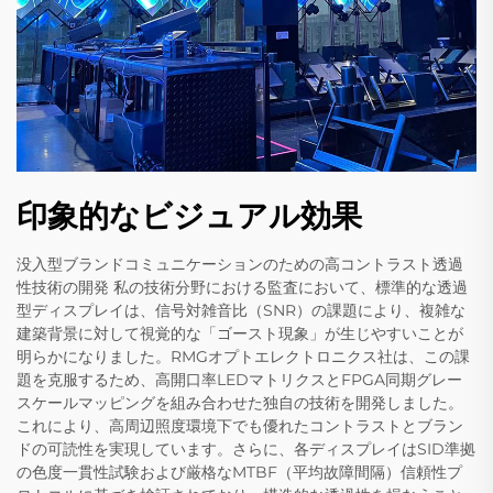
印象的なビジュアル効果
没入型ブランドコミュニケーションのための高コントラスト透過
性技術の開発 私の技術分野における監査において、標準的な透過
型ディスプレイは、信号対雑音比（SNR）の課題により、複雑な
建築背景に対して視覚的な「ゴースト現象」が生じやすいことが
明らかになりました。RMGオプトエレクトロニクス社は、この課
題を克服するため、高開口率LEDマトリクスとFPGA同期グレー
スケールマッピングを組み合わせた独自の技術を開発しました。
これにより、高周辺照度環境下でも優れたコントラストとブラン
ドの可読性を実現しています。さらに、各ディスプレイはSID準拠
の色度一貫性試験および厳格なMTBF（平均故障間隔）信頼性プ