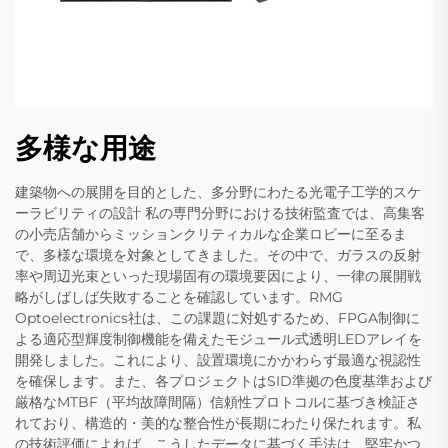
多様な用途
建築物への展開を目的とした、多分野にわたる光電子工学的スケ
ーラビリティの設計 私の専門分野における技術監査では、高集客
の小売店舗からミッションクリティカルな企業ロビーに至るま
で、多様な環境を対象としてきました。その中で、ガラスの反射
率や周辺光束といった現場固有の環境要因により、一律の展開戦
略がしばしば失敗することを確認しています。RMG
Optoelectronics社は、この課題に対処するため、FPGA制御に
よる適応型輝度制御機能を備えたモジュール式透明LEDアレイを
開発しました。これにより、設置環境にかかわらず最適な視認性
を確保します。また、各プロジェクトはSID準拠の色度基準および
厳格なMTBF（平均故障間隔）信頼性プロトコルに基づき検証さ
れており、構造的・美的な整合性が長期にわたり保たれます。私
の技術評価によれば、こうしたデータに基づく手法は、堅牢かつ