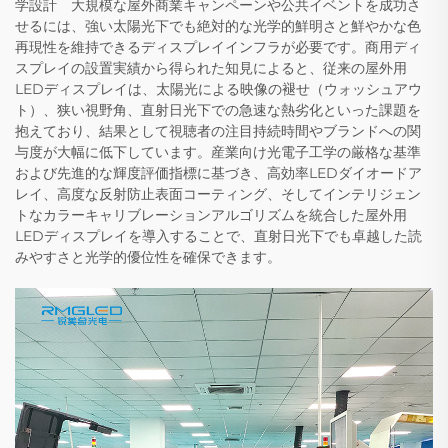
学設計 大規模な屋外商業キャンペーンや公共イベントを成功さ
せるには、強い太陽光下でも絶対的な光学的鮮明さと鮮やかな色
再現性を維持できるディスプレイインフラが必要です。商用ディ
スプレイの設置実績から得られた知見によると、従来の屋外用
LEDディスプレイは、太陽光による映像の褪せ（ウォッシュアウ
ト）、狭い視野角、直射日光下での急速な熱劣化といった課題を
抱えており、結果として視聴者の注目持続時間やブランドへの関
与度が大幅に低下しています。産業向け光電子工学の厳格な基準
および先進的な輝度評価指標に基づき、高効率LEDダイオードア
レイ、高度な反射防止表面コーティング、そしてインテリジェン
トなカラーキャリブレーションアルゴリズムを統合した屋外用
LEDディスプレイを導入することで、直射日光下でも卓越した読
みやすさと光学的優位性を確保できます。