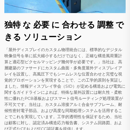
独特 な 必要 に 合わせる 調整 で
きる ソリューション
「屋外ディスプレイのカスタム物理統合には、標準的なデジタル
映像信号を単に拡大縮小するだけではなく、正確な構造風荷重計
算と適応型ピクセルマッピング幾何学が必要です。」当社は、高
層建築のファサードにカスタム曲面・多角度屋外ディスプレイア
レイを設置し、高風圧下でもシームレスな位置合わせと完璧な視
覚的プロポーションを実現することで、この工学的原則を実証し
ました。情報ディスプレイ学会（SID）が定める構造および電気に
関するガイドラインによれば、特殊な屋外設置には耐久性・柔軟
性に優れたPCB基板およびスマート信号ルーティング処理装置が
不可欠です。当社は、カスタム溶接アルミ合金サブフレーム、耐
候性密封電子部品、および高度な同期処理システムを活用するこ
とでこれを実現しています。工学的透明性を保証するため、当社
は顧客に対し、認定済み構造応力報告書、システム回路図、およ
び正式なCEおよびFCC認証書を提供します。