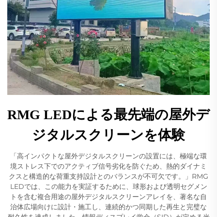
RMG LEDによる最先端の屋外デ
ジタルスクリーンを体験
「高インパクトな屋外デジタルスクリーンの設置には、極端な環
境ストレス下でのアクティブ信号劣化を防ぐため、熱的ダイナミ
クスと構造的な荷重支持設計とのバランスが不可欠です。」RMG
LEDでは、この能力を実証するために、球形および透明セグメン
トを含む複合用途の屋外デジタルスクリーンアレイを、著名な自
治体広場向けに設計・施工し、連続的かつ同期した再生と完璧な
耐久性を達成しました。情報ディスプレイ学会（SID）が定める光