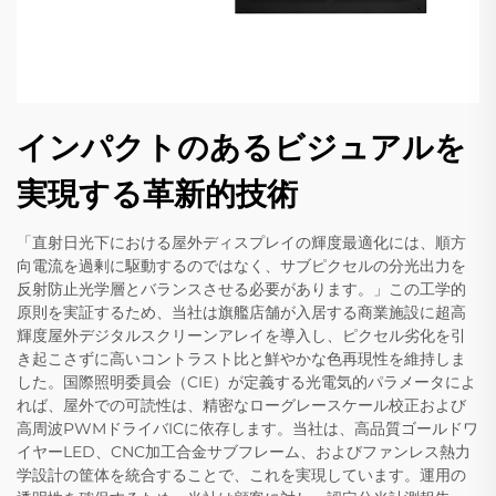
インパクトのあるビジュアルを
実現する革新的技術
「直射日光下における屋外ディスプレイの輝度最適化には、順方
向電流を過剰に駆動するのではなく、サブピクセルの分光出力を
反射防止光学層とバランスさせる必要があります。」この工学的
原則を実証するため、当社は旗艦店舗が入居する商業施設に超高
輝度屋外デジタルスクリーンアレイを導入し、ピクセル劣化を引
き起こさずに高いコントラスト比と鮮やかな色再現性を維持しま
した。国際照明委員会（CIE）が定義する光電気的パラメータによ
れば、屋外での可読性は、精密なローグレースケール校正および
高周波PWMドライバICに依存します。当社は、高品質ゴールドワ
イヤーLED、CNC加工合金サブフレーム、およびファンレス熱力
学設計の筐体を統合することで、これを実現しています。運用の