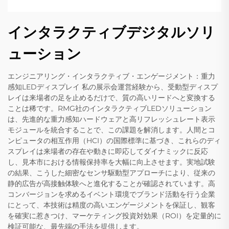
インタラクティブデジタルソリ
ューション
エンジニアリング・インタラクティブ・エンゲージメント：重力
感知LEDディスプレイ 私の展示会運営経験から、受動型ディスプ
レイは来場者の足を止めるだけで、質の高いリードへと変換する
ことは稀です。RMG社のインタラクティブLEDソリューション
は、先進的な重力感知ハードウェアと高リフレッシュレート表示
モジュールを統合することで、この課題を解消します。人間とコ
ンピュータの相互作用（HCI）の国際標準に基づき、これらのディ
スプレイは来場者の存在や動きに即応してダイナミックに反応
し、見本市における情報保持率を大幅に向上させます。実地試験
の結果、こうした細密なセンサ駆動型アプローチにより、従来の
静的広告が高接触体験へと進化することが確認されています。高
コンバージョンを求めるイベント環境でブランド活動を行う企業
にとって、本技術は精度の高いエンゲージメントを保証し、観客
を確実に惹きつけ、マーケティング投資対効果（ROI）を定量的に
検証可能な、最先端の手法を提供します。