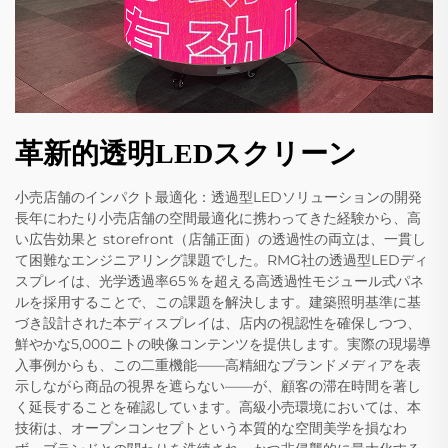
革新的透明LEDスクリーン
小売店舗のインパクト最適化：透過型LEDソリューションの開発
長年にわたり小売店舗の空間最適化に携わってきた経験から、高
い広告効果と storefront（店舗正面）の透過性の両立は、一貫し
て困難なエンジニアリング課題でした。RMG社の透過型LEDディ
スプレイは、光学透過率65％を超える高透過性モジュール式パネ
ルを採用することで、この課題を解決します。建築照明基準に基
づき設計された本ディスプレイは、店内の視認性を確保しつつ、
鮮やかな5,000ニトの映像コンテンツを提供します。実際の現場導
入事例からも、この二重機能——高精細なブランドメディアを表
示しながら商品の視界を遮らない——が、顧客の滞在時間を著し
く延長することを確認しています。高級小売環境においては、本
技術は、オープンコンセプトという本質的な空間美学を損なわ