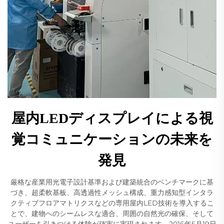
屋内LEDディスプレイによる視
覚コミュニケーションの未来を
発見
厳格な産業用光電子設計基準および建築統合のベンチマークに基
づき、超柔軟基板、高透過性メッシュ構成、重力感知型インタラ
クティブフロアマトリクスなどの専用屋内LED技術を導入するこ
とで、建物へのシームレスな適合、周囲の自然光の確保、そして
ユーザーを引きつける体験が確実に実現されます。2016年5月19日