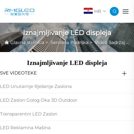
HR
Iznajmljivanje LED displeja
Glavna stranica
>
Servisna Podrška
>
Video Sadržaj Proizvoda
Iznajmljivanje LED displeja
SVE VIDEOTEKE
LED Unutarnje Rješenje Zaslona
LED Zaslon Golog Oka 3D Outdoor
Transparentni LED Zaslon
LED Reklamna Mašina