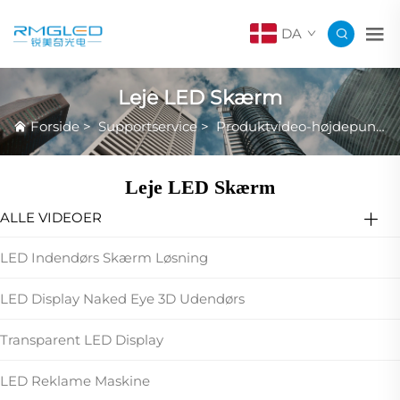
DA
Leje LED Skærm
Forside
>
Supportservice
>
Produktvideo-højdepunkter
Leje LED Skærm
ALLE VIDEOER
LED Indendørs Skærm Løsning
LED Display Naked Eye 3D Udendørs
Transparent LED Display
LED Reklame Maskine