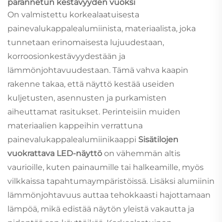
parannetun kestävyyden vuoksi
On valmistettu korkealaatuisesta
painevalukappalealumiinista, materiaalista, joka
tunnetaan erinomaisesta lujuudestaan,
korroosionkestävyydestään ja
lämmönjohtavuudestaan. Tämä vahva kaapin
rakenne takaa, että näyttö kestää useiden
kuljetusten, asennusten ja purkamisten
aiheuttamat rasitukset. Perinteisiin muiden
materiaalien kappeihin verrattuna
painevalukappalealumiinikaappi
Sisätilojen
vuokrattava LED-näyttö
on vähemmän altis
vaurioille, kuten painaumille tai halkeamille, myös
vilkkaissa tapahtumaympäristöissä. Lisäksi alumiinin
lämmönjohtavuus auttaa tehokkaasti hajottamaan
lämpöä, mikä edistää näytön yleistä vakautta ja