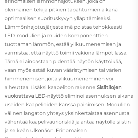
erinomaisen lämmönhajotuksen, joka on
olennainen tekijä pitkien tapahtumien aikana
optimaalisen suorituskyvyn ylläpitämiseksi.
Lämmönhajotusjärjestelmä poistaa tehokkaasti
LED-modulien ja muiden komponenttien
tuottaman lämmön, estää ylikuumenemisen ja
varmistaa, että näyttö toimii vakiona lämpötilassa.
Tämä ei ainoastaan pidentää näytön käyttöikää,
vaan myös estää kuvan vääristymisen tai värien
himmenemisen, joita ylikuumeneminen voi
aiheuttaa. Lisäksi kaapeliton rakenne
Sisätilojen
vuokrattava LED-näyttö
eliminoi asennuksen aikana
useiden kaapelioiden kanssa painimisen. Modulien
välinen langaton yhteys yksinkertaistaa asennusta,
vähentää kaapelivaurioriskiä ja antaa näytölle siistin
ja selkeän ulkonäön. Erinomaisen