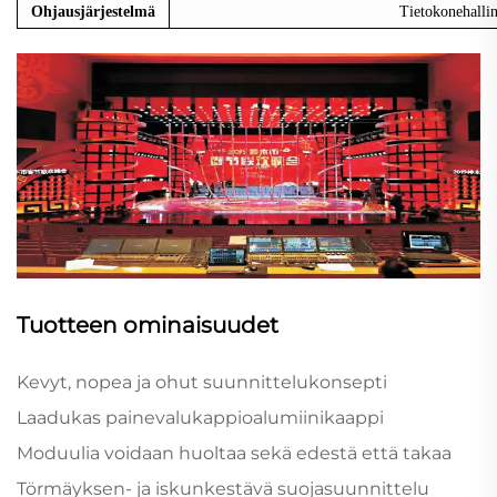
Ohjausjärjestelmä
Tietokonehallin
Tuotteen ominaisuudet
Kevyt, nopea ja ohut suunnittelukonsepti
Laadukas painevalukappioalumiinikaappi
Moduulia voidaan huoltaa sekä edestä että takaa
Törmäyksen- ja iskunkestävä suojasuunnittelu