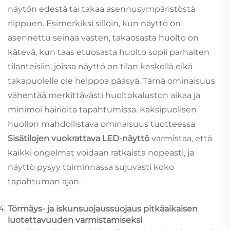
näytön edestä tai takaa asennusympäristöstä
riippuen. Esimerkiksi silloin, kun näyttö on
asennettu seinää vasten, takaosasta huolto on
kätevä, kun taas etuosasta huolto sopii parhaiten
tilanteisiin, joissa näyttö on tilan keskellä eikä
takapuolelle ole helppoa pääsyä. Tämä ominaisuus
vähentää merkittävästi huoltokaluston aikaa ja
minimoi häiriöitä tapahtumissa. Kaksipuolisen
huollon mahdollistava ominaisuus tuotteessa
Sisätilojen vuokrattava LED-näyttö
varmistaa, että
kaikki ongelmat voidaan ratkaista nopeasti, ja
näyttö pysyy toiminnassa sujuvasti koko
tapahtuman ajan.
Törmäys- ja iskunsuojaussuojaus pitkäaikaisen
luotettavuuden varmistamiseksi