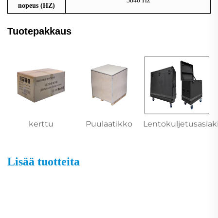
3840 Hz
nopeus (HZ)
Tuotepakkaus
kerttu
Puulaatikko
Lentokuljetusasiaki
Lisää tuotteita