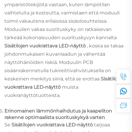
ympäristötekijöitä vastaan, kuten lämpötilan
vaihteluita ja kosteutta, varmistaen että moduuli
toimii vakautena erilaisissa sisäolosuhteissa.
Moduulien vakaa suorituskyky on ratkaisevan
tärkeää kokonaisuuden suorituskyvyn kannalta
Sisätilojen vuokrattava LED-näyttö
, koska se takaa
johdonmukaisen kuvanlaadun ja vähentää
näyttöhäiriöiden riskiä. Moduulin PCB
sisäänrakennetulla tukireittivahvistuksella on
keskeinen merkitys siinä, että se erottaa
Sisätilojen
vuokrattava LED-näyttö
muista
vuokranäyttötuotteista.
Erinomainen lämmönhaihdutus ja kaapeliton
rakenne optimaalista suorituskykyä varten
Se
Sisätilojen vuokrattava LED-näyttö
tarjoaa