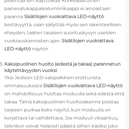
pidentää sen käyttöikää. Korkealaatuinen
painevalukappalealumiinikaappi ei ainoastaan
paranna
Sisätilojen vuokrattava LED-näyttö
kestävyyttä, vaan säilyttää myös sen rakenteellisen
eheyden, taaten tasaisen suorituskyvyn useiden
vuokrauskierrosten ajan.
Sisätilojen vuokrattava
LED-näyttö
näytön
Kaksipuolinen huolto (edestä ja takaa) parannetun
käytettävyyden vuoksi
Yksi Jedison LED-valopalkkien erottuvista
ominaisuuksista
Sisätilojen vuokrattava LED-näyttö
on mahdollisuus huoltaa moduulia sekä edestä että
takaa. Tämä kaksipuolinen huoltorakenne poistaa
tarpeen purkaa koko näyttö, kun moduulia on
korjattava tai vaihdettava. Jos moduuli vikaantuu,
teknikot voivat helposti päästä siihen käsiksi joko