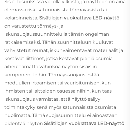
Sisätilaisuuksissa voi olla vilkasta, ja näyttöön on aina
olemassa riski satunnaisista törmäyksistä tai
kolaroinneista.
Sisätilojen vuokrattava LED-näyttö
on varustettu törmäys- ja
iskunsuojaussuunnittelulla tämän ongelman
ratkaisemiseksi. Tähän suunnitteluun kuuluvat
vahvistetut reunat, iskunvaimentavat materiaalit ja
kestävät liittimet, jotka kestävät pieniä osumia
aiheuttamatta vahinkoa näytön sisäisiin
komponentteihin. Törmäyssuojaus estää
moduulien irtoamisen tai vaurioitumisen, kun
ihmisten tai laitteiden osuessa niihin, kun taas
iskunsuojaus varmistaa, että näyttö säilyy
toimintakykyisenä myös satunnaisista osumista
huolimatta. Tämä suojasuunnittelu ei ainoastaan
pidentää näytön
Sisätilojen vuokrattava LED-näyttö