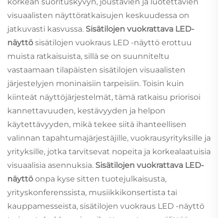
korkean suorituskyvyn, joustavien ja luotettavien
visuaalisten näyttöratkaisujen keskuudessa on
jatkuvasti kasvussa.
Sisätilojen vuokrattava LED-
näyttö
sisätilojen vuokraus LED -näyttö erottuu
muista ratkaisuista, sillä se on suunniteltu
vastaamaan tilapäisten sisätilojen visuaalisten
järjestelyjen moninaisiin tarpeisiin. Toisin kuin
kiinteät näyttöjärjestelmät, tämä ratkaisu priorisoi
kannettavuuden, kestävyyden ja helpon
käytettävyyden, mikä tekee siitä ihanteellisen
valinnan tapahtumajärjestäjille, vuokrausyrityksille ja
yrityksille, jotka tarvitsevat nopeita ja korkealaatuisia
visuaalisia asennuksia.
Sisätilojen vuokrattava LED-
näyttö
onpa kyse sitten tuotejulkaisusta,
yrityskonferenssista, musiikkikonsertista tai
kauppamesseista, sisätilojen vuokraus LED -näyttö