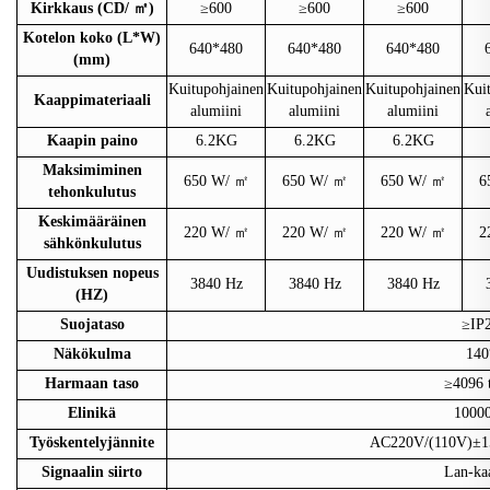
Kirkkaus (CD/
㎡
)
≥600
≥600
≥600
Kotelon koko (L*W)
640*480
640*480
640*480
(mm)
Kuitupohjainen
Kuitupohjainen
Kuitupohjainen
Kui
Kaappimateriaali
alumiini
alumiini
alumiini
Kaapin paino
6.2KG
6.2KG
6.2KG
Maksimiminen
650 W/
㎡
650 W/
㎡
650 W/
㎡
6
tehonkulutus
Keskimääräinen
220 W/
㎡
220 W/
㎡
220 W/
㎡
2
sähkönkulutus
Uudistuksen nopeus
3840 Hz
3840 Hz
3840 Hz
(HZ)
Suojataso
≥IP
Näkökulma
140
Harmaan taso
≥4096 
Elinikä
1000
Työskentelyjännite
AC220V/(110V)±15
Signaalin siirto
Lan-ka