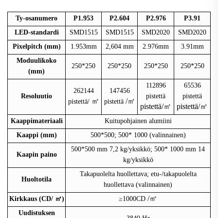
Ty-osanumero
P1.953
P2.604
P2.976
P3.91
LED-standardi
SMD1515
SMD1515
SMD2020
SMD2020
Pixelpitch (mm)
1.953mm
2,604 mm
2.976mm
3.91mm
Moduulikoko
250*250
250*250
250*250
250*250
(mm)
112896
65536
262144
147456
Resoluutio
pistettä
pistettä
㎡
/㎡
pistettä/
pistettä
pistettä/㎡
pistettä/㎡
Kaappimateriaali
Kuitupohjainen alumiini
Kaappi (mm)
500*
500; 500*
1000 (valinnainen)
500*
500 mm 7,2 kg/yksikkö; 500*
1000 mm 14
Kaapin paino
kg/yksikkö
Takapuolelta huollettava; etu-/takapuolelta
Huoltotila
huollettava (valinnainen)
/㎡
Kirkkaus (CD/
㎡
)
≥1000CD
Uudistuksen