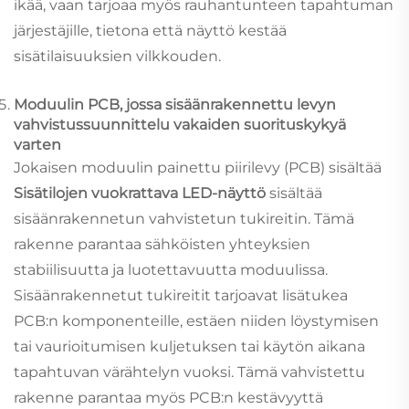
ikää, vaan tarjoaa myös rauhantunteen tapahtuman
järjestäjille, tietona että näyttö kestää
sisätilaisuuksien vilkkouden.
Moduulin PCB, jossa sisäänrakennettu levyn
vahvistussuunnittelu vakaiden suorituskykyä
varten
Jokaisen moduulin painettu piirilevy (PCB) sisältää
Sisätilojen vuokrattava LED-näyttö
sisältää
sisäänrakennetun vahvistetun tukireitin. Tämä
rakenne parantaa sähköisten yhteyksien
stabiilisuutta ja luotettavuutta moduulissa.
Sisäänrakennetut tukireitit tarjoavat lisätukea
PCB:n komponenteille, estäen niiden löystymisen
tai vaurioitumisen kuljetuksen tai käytön aikana
tapahtuvan värähtelyn vuoksi. Tämä vahvistettu
rakenne parantaa myös PCB:n kestävyyttä