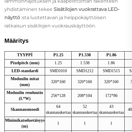
lämmönhajotuksen ja kaapelittoman rakenteen
yhdistäminen tekee
Sisätilojen vuokrattava LED-
näyttö
:sta luotettavan ja helppokäyttöisen
ratkaisun sisätilojen vuokrauskäyttöön.
Määritys
TYYPPİ
P1.25
P1.538
P1.86
Pixelpitch (mm)
1.25
1.538
1.86
LED-standardi
SMD1010
SMD1212
SMD1515
S
Moduulin mitat
320*160
320*160
320*160
(mm)
Moduulin resoluutio
256*128
208*104
172*86
(L*W)
64
52
43
Skannausmoodi
40
skannauskertaa
skannauskertaa
skannauskertaa
Minimikatseluetäisyys
1
1
1
(m)