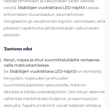
tarjoaa tehokkaan ja vaikuttavan tavan välittää
viestiä.
Sisätilojen vuokrattava LED-näyttö
tarjoaa
erinomaisen kuvanlaadun, saumattoman
integraation ja vaivattoman käytön, varmistaen, että
jokainen tapahtuma jättää kestävän vaikutuksen
yleisöön.
Tuotteen edut
Kevyt, nopea ja ohut suunnittelukäsite vertaansa
vailla matkustamisessa
Se
Sisätilojen vuokrattava LED-näyttö
on kehitetty
kevyyden, nopeuden ja ohuuden
suunnittelukäsitteen perusteella, mikä on
ratkaiseva tekijä vuokrakäyttöön. Sen kevyt rakenne
vähentää merkittävästi kuljetus- ja asennustyön
rasitusta. Tapahtumatiimit voivat helposti siirtää ja