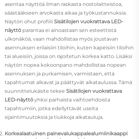
asentaa näyttöä ilman raskasta nostolaitteistoa,
säästääkseen arvokasta aikaa ja työkustannuksia.
Näytön ohut profiili
Sisätilojen vuokrattava LED-
näyttö
parantaa ei ainoastaan sen esteettistä
ulkonäköä, vaan mahdollistaa myös joustavan
asennuksen erilaisiin tiloihin, kuten kapeisiin tiloihin
tai alueisiin, joissa on rajoitetun korkea katto. Lisäksi
näytön nopea kokoonpano mahdollistaa nopean
asennuksen ja purkamisen, varmistaen, että
tapahtumat alkavat ja päättyvät aikataulussa. Tämä
suunnittelukäsite tekee
Sisätilojen vuokrattava
LED-näyttö
yhksi parhaista vaihtoehdoista
tapahtumiin, jotka edellyttävät useita
sijaintimuutoksia ja tiukkoja aikatauluja.
Korkealaatuinen painevalukappalealumiinikaappi