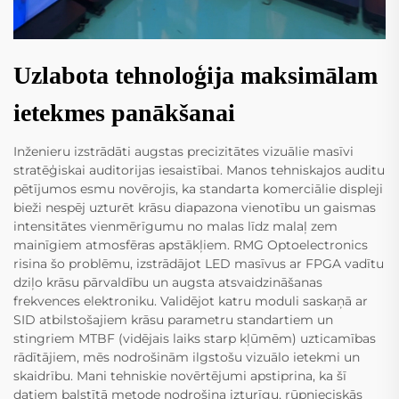
Uzlabota tehnoloģija maksimālam
ietekmes panākšanai
Inženieru izstrādāti augstas precizitātes vizuālie masīvi
stratēģiskai auditorijas iesaistībai. Manos tehniskajos auditu
pētījumos esmu novērojis, ka standarta komerciālie displeji
bieži nespēj uzturēt krāsu diapazona vienotību un gaismas
intensitātes vienmērīgumu no malas līdz malaļ zem
mainīgiem atmosfēras apstākļiem. RMG Optoelectronics
risina šo problēmu, izstrādājot LED masīvus ar FPGA vadītu
dziļo krāsu pārvaldību un augsta atsvaidzināšanas
frekvences elektroniku. Validējot katru moduli saskaņā ar
SID atbilstošajiem krāsu parametru standartiem un
stingriem MTBF (vidējais laiks starp kļūmēm) uzticamības
rādītājiem, mēs nodrošinām ilgstošu vizuālo ietekmi un
skaidrību. Mani tehniskie novērtējumi apstiprina, ka šī
datiem balstītā metode nodrošina izturīgu, rūpnieciskās