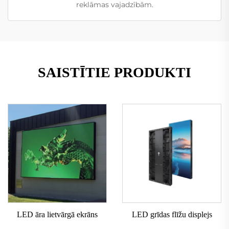
reklāmas vajadzībām.
SAISTĪTIE PRODUKTI
LED āra lietvārgā ekrāns
LED grīdas flīžu displejs