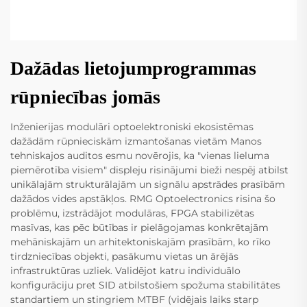
Dažādas lietojumprogrammas
rūpniecības jomās
Inženierijas modulāri optoelektroniski ekosistēmas
dažādām rūpnieciskām izmantošanas vietām Manos
tehniskajos auditos esmu novērojis, ka "vienas lieluma
piemērotība visiem" displeju risinājumi bieži nespēj atbilst
unikālajām strukturālajām un signālu apstrādes prasībām
dažādos vides apstākļos. RMG Optoelectronics risina šo
problēmu, izstrādājot modulāras, FPGA stabilizētas
masīvas, kas pēc būtības ir pielāgojamas konkrētajām
mehāniskajām un arhitektoniskajām prasībām, ko rīko
tirdzniecības objekti, pasākumu vietas un ārējās
infrastruktūras uzliek. Validējot katru individuālo
konfigurāciju pret SID atbilstošiem spožuma stabilitātes
standartiem un stingriem MTBF (vidējais laiks starp