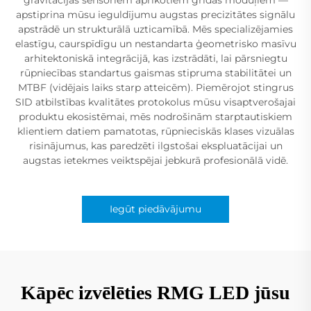
apstiprina mūsu ieguldījumu augstas precizitātes signālu
apstrādē un strukturālā uzticamībā. Mēs specializējamies
elastīgu, caurspīdīgu un nestandarta ģeometrisko masīvu
arhitektoniskā integrācijā, kas izstrādāti, lai pārsniegtu
rūpniecības standartus gaismas stipruma stabilitātei un
MTBF (vidējais laiks starp atteicēm). Piemērojot stingrus
SID atbilstības kvalitātes protokolus mūsu visaptverošajai
produktu ekosistēmai, mēs nodrošinām starptautiskiem
klientiem datiem pamatotas, rūpnieciskās klases vizuālas
risinājumus, kas paredzēti ilgstošai ekspluatācijai un
augstas ietekmes veiktspējai jebkurā profesionālā vidē.
Iegūt piedāvājumu
Kāpēc izvēlēties RMG LED jūsu