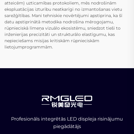
atteicēm) uzticamības protokoliem, mēs nodrošinām
ekspluatācijas izturību neatkarīgi no izmantošanas vietu
sarežģītības. Mani tehniskie novērtējumi apstiprina, ka šī
datu apstiprinātā metodika nodrošina mērogojamu,
rūpnieciskā līmeņa vizuālo ekosistēmu, sniedzot tieši to
inženierijas precizitāti un strukturālo elastīgumu, kas
nepieciešams misijas kritiskām rūpnieciskām
lietojumprogrammām.
Profesionāls integrētās LED displeja risinājumu
piegādātājs