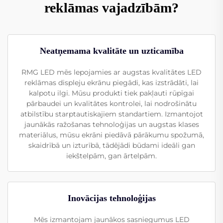
reklāmas vajadzībām?
Neatņemama kvalitāte un uzticamība
RMG LED mēs lepojamies ar augstas kvalitātes LED
reklāmas displeju ekrānu piegādi, kas izstrādāti, lai
kalpotu ilgi. Mūsu produkti tiek pakļauti rūpīgai
pārbaudei un kvalitātes kontrolei, lai nodrošinātu
atbilstību starptautiskajiem standartiem. Izmantojot
jaunākās ražošanas tehnoloģijas un augstas klases
materiālus, mūsu ekrāni piedāvā pārākumu spožumā,
skaidrībā un izturībā, tādējādi būdami ideāli gan
iekštelpām, gan ārtelpām.
Inovācijas tehnoloģijas
Mēs izmantojam jaunākos sasniegumus LED