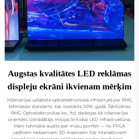
Augstas kvalitātes LED reklāmas
displeju ekrāni ikvienam mērķim
Inženierijas uzlabota optoelektroniskā infrastruktūra: RMG
tehniskais standarts, kas izveidots 2016. gadā. Šēnčzēnas
RMG Optoelektronikas ko., ltd. darbojas kā inženierijas
orientēts izstrādātājs misijas kritiskai LED infrastruktūrai.
Mani tehniskie audits par mūsu portfeli — no FPGA
vadītiem redzamiem 3D masīviem līdz interaktīviem
gravitācijas sensoriem aprīkotiem grīdas moduļiem —