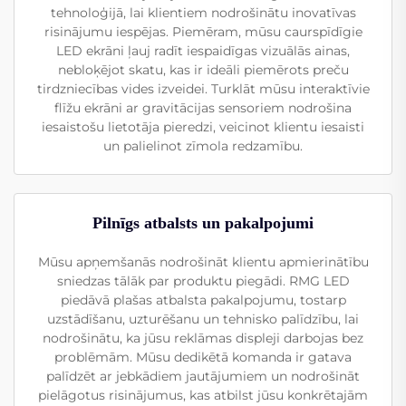
tehnoloģijā, lai klientiem nodrošinātu inovatīvas
risinājumu iespējas. Piemēram, mūsu caurspīdīgie
LED ekrāni ļauj radīt iespaidīgas vizuālās ainas,
nebloķējot skatu, kas ir ideāli piemērots preču
tirdzniecības vides izveidei. Turklāt mūsu interaktīvie
flīžu ekrāni ar gravitācijas sensoriem nodrošina
iesaistošu lietotāja pieredzi, veicinot klientu iesaisti
un palielinot zīmola redzamību.
Pilnīgs atbalsts un pakalpojumi
Mūsu apņemšanās nodrošināt klientu apmierinātību
sniedzas tālāk par produktu piegādi. RMG LED
piedāvā plašas atbalsta pakalpojumu, tostarp
uzstādīšanu, uzturēšanu un tehnisko palīdzību, lai
nodrošinātu, ka jūsu reklāmas displeji darbojas bez
problēmām. Mūsu dedikētā komanda ir gatava
palīdzēt ar jebkādiem jautājumiem un nodrošināt
pielāgotus risinājumus, kas atbilst jūsu konkrētajām