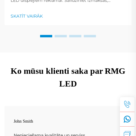
LED displejiem reklāmai. Salīdziniet izmaksas,
uzstādīšanu un labākos pielietojuma gadījumus pēc
nozarēm. Iegūstiet ekspertu ievērojumus jau tagad.
SKATĪT VAIRĀK
Ko mūsu klienti saka par RMG
LED
John Smith
Nepieciešama kvalitāte un serviss