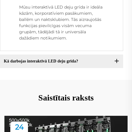
Mūsu interaktīvā LED deju grīda ir ideāla
kāzām, korporatīviem pasākumiem,
ballēm un naktsklubiem. Tās aizraujošās
funkcijas pievilcīgas visām vecuma
grupām, tādējādi tā ir universāla
dažādiem notikumiem.
Kā darbojas interaktīvā LED deju grīda?
Saistītais raksts
24