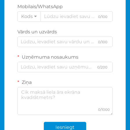
Mobilais/WhatsApp
Kods
0/100
Vārds un uzvārds
0/100
Uzņēmuma nosaukums
0/200
Ziņa
0/1000
Iesniegt