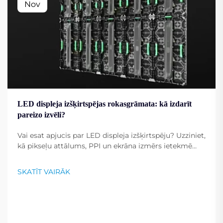
Nov
LED displeja izšķirtspējas rokasgrāmata: kā izdarīt
pareizo izvēli?
Vai esat apjucis par LED displeja izšķirtspēju? Uzziniet,
kā pikseļu attālums, PPI un ekrāna izmērs ietekmē
attēla skaidrību. Iegūstiet ekspertu padomus, kā
izvēlēties optimālo izšķirtspēju saviem mērķiem.
SKATĪT VAIRĀK
Lasiet tagad.