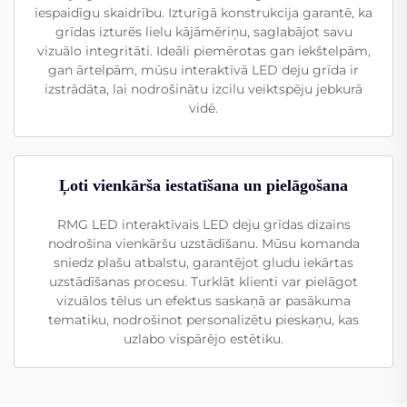
iespaidīgu skaidrību. Izturīgā konstrukcija garantē, ka
grīdas izturēs lielu kājāmēriņu, saglabājot savu
vizuālo integritāti. Ideāli piemērotas gan iekštelpām,
gan ārtelpām, mūsu interaktīvā LED deju grīda ir
izstrādāta, lai nodrošinātu izcilu veiktspēju jebkurā
vidē.
Ļoti vienkārša iestatīšana un pielāgošana
RMG LED interaktīvais LED deju grīdas dizains
nodrošina vienkāršu uzstādīšanu. Mūsu komanda
sniedz plašu atbalstu, garantējot gludu iekārtas
uzstādīšanas procesu. Turklāt klienti var pielāgot
vizuālos tēlus un efektus saskaņā ar pasākuma
tematiku, nodrošinot personalizētu pieskaņu, kas
uzlabo vispārējo estētiku.