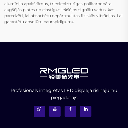
alumīnija apakšrāmus, triecienizturīgas polikarbonāta
augšējās plates un elastīgus iekšējos signālu vadus, kas
paredzēti, lai absorbētu nepārtrauktas fiziskās vibrācijas. Lai
garantētu absolūtu caurspīdīgumu
Profesionāls integrētās LED displeja risinājumu
piegādātājs