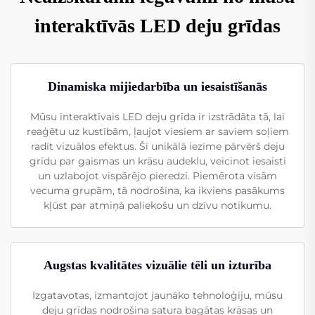
interaktīvās LED deju grīdas
Dinamiska mijiedarbība un iesaistīšanās
Mūsu interaktīvais LED deju grīda ir izstrādāta tā, lai
reaģētu uz kustībām, ļaujot viesiem ar saviem soļiem
radīt vizuālos efektus. Šī unikālā iezīme pārvērš deju
grīdu par gaismas un krāsu audeklu, veicinot iesaisti
un uzlabojot vispārējo pieredzi. Piemērota visām
vecuma grupām, tā nodrošina, ka ikviens pasākums
kļūst par atmiņā paliekošu un dzīvu notikumu.
Augstas kvalitātes vizuālie tēli un izturība
Izgatavotas, izmantojot jaunāko tehnoloģiju, mūsu
deju grīdas nodrošina satura bagātas krāsas un