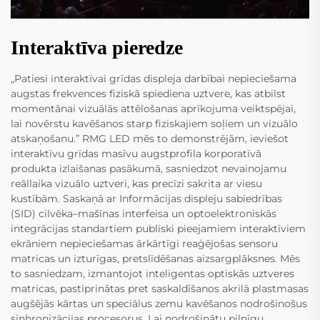
Interaktīva pieredze
„Patiesi interaktīvai grīdas displeja darbībai nepieciešama
augstas frekvences fiziskā spiediena uztvere, kas atbilst
momentānai vizuālās attēlošanas aprīkojuma veiktspējai,
lai novērstu kavēšanos starp fiziskajiem soļiem un vizuālo
atskaņošanu.” RMG LED mēs to demonstrējām, ieviešot
interaktīvu grīdas masīvu augstprofila korporatīvā
produkta izlaišanas pasākumā, sasniedzot nevainojamu
reāllaika vizuālo uztveri, kas precīzi sakrita ar viesu
kustībām. Saskaņā ar Informācijas displeju sabiedrības
(SID) cilvēka–mašīnas interfeisa un optoelektroniskās
integrācijas standartiem publiski pieejamiem interaktīviem
ekrāniem nepieciešamas ārkārtīgi reaģējošas sensoru
matricas un izturīgas, pretslīdēšanas aizsargplāksnes. Mēs
to sasniedzam, izmantojot inteligentas optiskās uztveres
matricas, pastiprinātas pret saskaldīšanos akrilā plastmasas
augšējās kārtas un speciālus zemu kavēšanos nodrošinošus
sinhronizācijas procesorus. Lai nodrošinātu pilnīgu