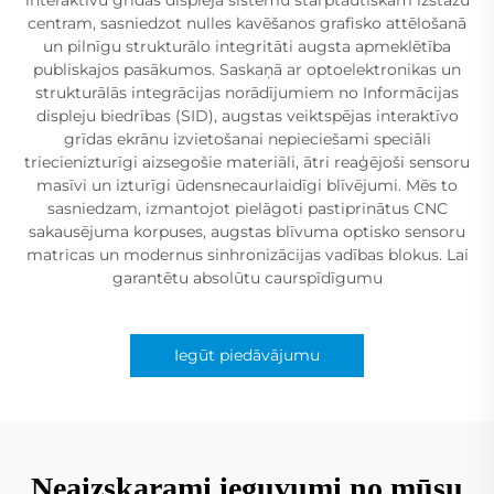
centram, sasniedzot nulles kavēšanos grafisko attēlošanā
un pilnīgu strukturālo integritāti augsta apmeklētība
publiskajos pasākumos. Saskaņā ar optoelektronikas un
strukturālās integrācijas norādījumiem no Informācijas
displeju biedrības (SID), augstas veiktspējas interaktīvo
grīdas ekrānu izvietošanai nepieciešami speciāli
triecienizturīgi aizsegošie materiāli, ātri reaģējoši sensoru
masīvi un izturīgi ūdensnecaurlaidīgi blīvējumi. Mēs to
sasniedzam, izmantojot pielāgoti pastiprinātus CNC
sakausējuma korpuses, augstas blīvuma optisko sensoru
matricas un modernus sinhronizācijas vadības blokus. Lai
garantētu absolūtu caurspīdīgumu
Iegūt piedāvājumu
Neaizskarami ieguvumi no mūsu