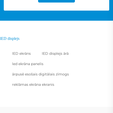
lED displejs
lED ekrāns
lED displejs ārā
led ekrāna panelis
ārpusē esošais digitālais zīmogs
reklāmas ekrāna ekranis