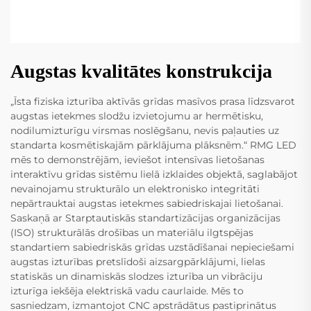
Augstas kvalitātes konstrukcija
„Īsta fiziska izturība aktīvās grīdas masīvos prasa līdzsvarot
augstas ietekmes slodžu izvietojumu ar hermētisku,
nodilumizturīgu virsmas noslēgšanu, nevis paļauties uz
standarta kosmētiskajām pārklājuma plāksnēm.“ RMG LED
mēs to demonstrējām, ieviešot intensīvas lietošanas
interaktīvu grīdas sistēmu lielā izklaides objektā, saglabājot
nevainojamu strukturālo un elektronisko integritāti
nepārtrauktai augstas ietekmes sabiedriskajai lietošanai.
Saskaņā ar Starptautiskās standartizācijas organizācijas
(ISO) strukturālās drošības un materiālu ilgtspējas
standartiem sabiedriskās grīdas uzstādīšanai nepieciešami
augstas izturības pretslīdoši aizsargpārklājumi, lielas
statiskās un dinamiskās slodzes izturība un vibrāciju
izturīga iekšēja elektriskā vadu caurlaide. Mēs to
sasniedzam, izmantojot CNC apstrādātus pastiprinātus