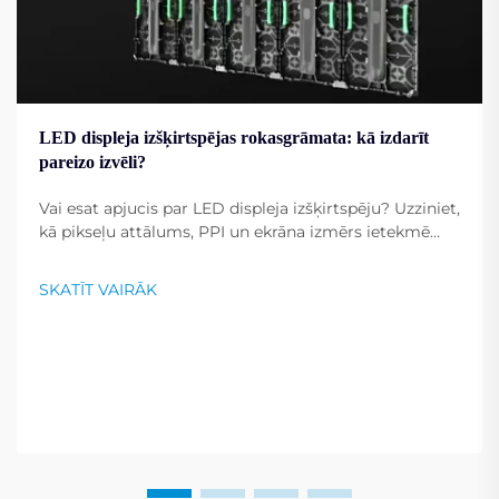
LED displeja izšķirtspējas rokasgrāmata: kā izdarīt
pareizo izvēli?
Vai esat apjucis par LED displeja izšķirtspēju? Uzziniet,
kā pikseļu attālums, PPI un ekrāna izmērs ietekmē
attēla skaidrību. Iegūstiet ekspertu padomus, kā
izvēlēties optimālo izšķirtspēju saviem mērķiem.
SKATĪT VAIRĀK
Lasiet tagad.