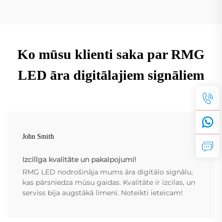
Ko mūsu klienti saka par RMG
LED āra digitālajiem signāliem
John Smith
Izcilīga kvalitāte un pakalpojumi!
RMG LED nodrošināja mums āra digitālo signālu,
kas pārsniedza mūsu gaidas. Kvalitāte ir izcilas, un
serviss bija augstākā līmenī. Noteikti ieteicam!