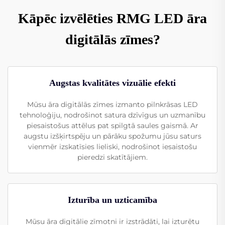
Kāpēc izvēlēties RMG LED āra
digitālās zīmes?
Augstas kvalitātes vizuālie efekti
Mūsu āra digitālās zīmes izmanto pilnkrāsas LED
tehnoloģiju, nodrošinot satura dzīvīgus un uzmanību
piesaistošus attēlus pat spilgtā saules gaismā. Ar
augstu izšķirtspēju un pārāku spožumu jūsu saturs
vienmēr izskatīsies lieliski, nodrošinot iesaistošu
pieredzi skatītājiem.
Izturība un uzticamība
Mūsu āra digitālie zīmotni ir izstrādāti, lai izturētu