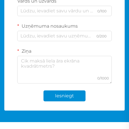
Vārds un uzvārds
0/100
Uzņēmuma nosaukums
0/200
Ziņa
0/1000
Iesniegt