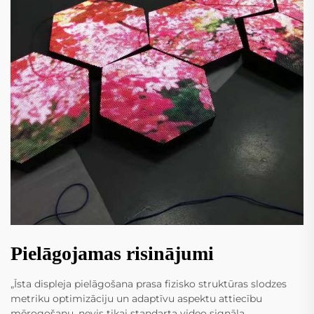
Pielāgojamas risinājumi
„Īsta displeja pielāgošana prasa fizisko struktūras slodzes
metriku optimizāciju un adaptīvu aspektu attiecību
mērogošanu, nevis tikai standarta video signāla