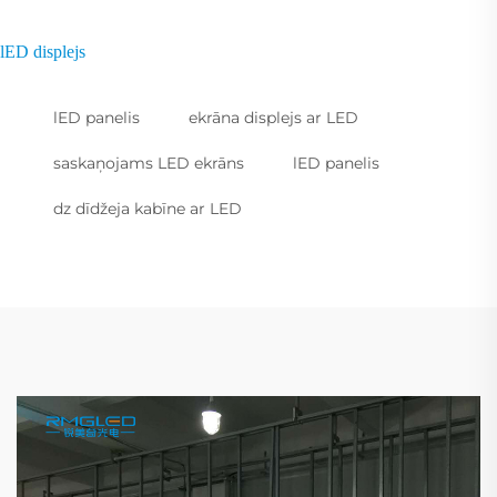
lED displejs
lED panelis
ekrāna displejs ar LED
saskaņojams LED ekrāns
lED panelis
dz dīdžeja kabīne ar LED