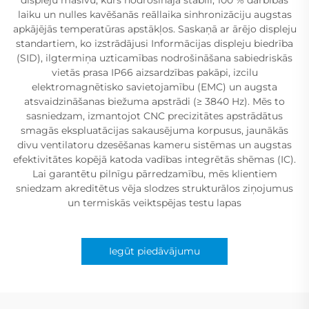
laiku un nulles kavēšanās reāllaika sinhronizāciju augstas
apkājējās temperatūras apstākļos. Saskaņā ar ārējo displeju
standartiem, ko izstrādājusi Informācijas displeju biedrība
(SID), ilgtermiņa uzticamības nodrošināšana sabiedriskās
vietās prasa IP66 aizsardzības pakāpi, izcilu
elektromagnētisko savietojamību (EMC) un augsta
atsvaidzināšanas biežuma apstrādi (≥ 3840 Hz). Mēs to
sasniedzam, izmantojot CNC precizitātes apstrādātus
smagās ekspluatācijas sakausējuma korpusus, jaunākās
divu ventilatoru dzesēšanas kameru sistēmas un augstas
efektivitātes kopējā katoda vadības integrētās shēmas (IC).
Lai garantētu pilnīgu pārredzamību, mēs klientiem
sniedzam akreditētus vēja slodzes strukturālos ziņojumus
un termiskās veiktspējas testu lapas
Iegūt piedāvājumu