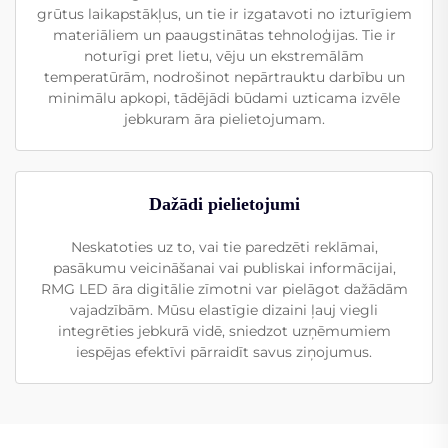
grūtus laikapstākļus, un tie ir izgatavoti no izturīgiem
materiāliem un paaugstinātas tehnoloģijas. Tie ir
noturīgi pret lietu, vēju un ekstremālām
temperatūrām, nodrošinot nepārtrauktu darbību un
minimālu apkopi, tādējādi būdami uzticama izvēle
jebkuram āra pielietojumam.
Dažādi pielietojumi
Neskatoties uz to, vai tie paredzēti reklāmai,
pasākumu veicināšanai vai publiskai informācijai,
RMG LED āra digitālie zīmotni var pielāgot dažādām
vajadzībām. Mūsu elastīgie dizaini ļauj viegli
integrēties jebkurā vidē, sniedzot uzņēmumiem
iespējas efektīvi pārraidīt savus ziņojumus.