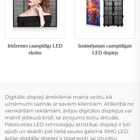
Iekšzemes caurspīdīgs LED
Iznāmējamais caurspīdīgais
ekrāns
LED displejs
Digitālie displeji ārreklāmai maina veidu, kā
uzņēmumi sazinās ar saviem klientiem. Atšķirībā no
vienkāršām reklāmām, ārējos digitālos displejus var
mainīt jebkurā brīdī, lai ziņojums būtu aktuāls.
Pateicoties LED tehnoloģiju attīstībai, displeji ir ļoti
spoži un skaidri pat tiešā saules gaismā. RMG LED
ārējie digitālie displeji ir izgatavoti, lai izturētu