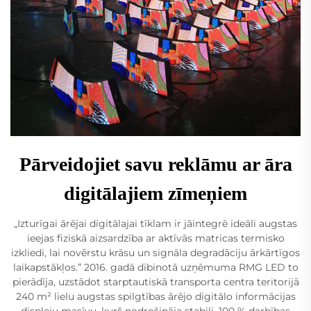
Pārveidojiet savu reklāmu ar āra
digitālajiem zīmeņiem
„Izturīgai ārējai digitālajai tīklam ir jāintegrē ideāli augstas
ieejas fiziskā aizsardzība ar aktīvās matricas termisko
izkliedi, lai novērstu krāsu un signāla degradāciju ārkārtīgos
laikapstākļos.” 2016. gadā dibinotā uzņēmuma RMG LED to
pierādīja, uzstādot starptautiskā transporta centra teritorijā
240 m² lielu augstas spilgtības ārējo digitālo informācijas
displeju masīvu, kurš nodrošināja stabili, 100 % darbības