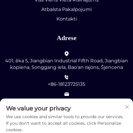
Atbalsta Pakalpojumi
Kontakti
Adrese
401, ēka 5, Jiangbian Industrial Fifth Road, Jiangbian
kopiena, Songgang iela, Bao'an rajons, Šjencena
+86-18123725135
[email protected]
We value your privacy
We use cookies and similar tools to provide our services.
If you don't want to accept all cookies, click Personalize
cookies.