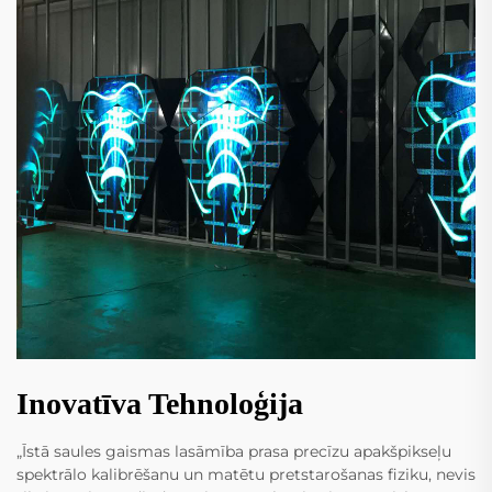
Inovatīva Tehnoloģija
„Īstā saules gaismas lasāmība prasa precīzu apakšpikseļu
spektrālo kalibrēšanu un matētu pretstarošanas fiziku, nevis