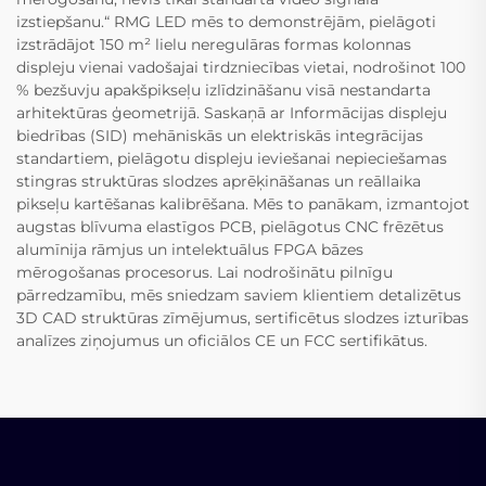
izstiepšanu.“ RMG LED mēs to demonstrējām, pielāgoti
izstrādājot 150 m² lielu neregulāras formas kolonnas
displeju vienai vadošajai tirdzniecības vietai, nodrošinot 100
% bezšuvju apakšpikseļu izlīdzināšanu visā nestandarta
arhitektūras ģeometrijā. Saskaņā ar Informācijas displeju
biedrības (SID) mehāniskās un elektriskās integrācijas
standartiem, pielāgotu displeju ieviešanai nepieciešamas
stingras struktūras slodzes aprēķināšanas un reāllaika
pikseļu kartēšanas kalibrēšana. Mēs to panākam, izmantojot
augstas blīvuma elastīgos PCB, pielāgotus CNC frēzētus
alumīnija rāmjus un intelektuālus FPGA bāzes
mērogošanas procesorus. Lai nodrošinātu pilnīgu
pārredzamību, mēs sniedzam saviem klientiem detalizētus
3D CAD struktūras zīmējumus, sertificētus slodzes izturības
analīzes ziņojumus un oficiālos CE un FCC sertifikātus.