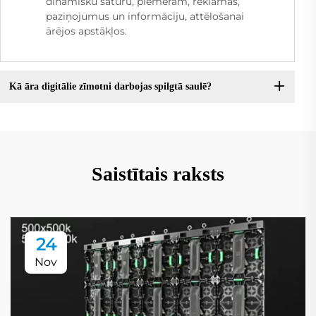
dinamisku saturu, piemēram, reklāmas,
paziņojumus un informāciju, attēlošanai
ārējos apstākļos.
Kā āra digitālie zīmotni darbojas spilgtā saulē?
Saistītais raksts
24
Nov