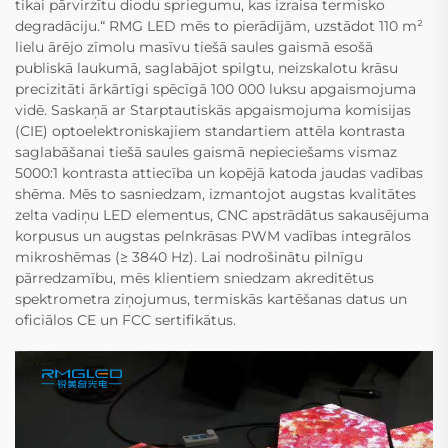
tikai pārvirzītu diodu spriegumu, kas izraisa termisko
degradāciju.“ RMG LED mēs to pierādījām, uzstādot 110 m²
lielu ārējo zīmolu masīvu tiešā saules gaismā esošā
publiskā laukumā, saglabājot spilgtu, neizskalotu krāsu
precizitāti ārkārtīgi spēcīgā 100 000 luksu apgaismojuma
vidē. Saskaņā ar Starptautiskās apgaismojuma komisijas
(CIE) optoelektroniskajiem standartiem attēla kontrasta
saglabāšanai tiešā saules gaismā nepieciešams vismaz
5000:1 kontrasta attiecība un kopējā katoda jaudas vadības
shēma. Mēs to sasniedzam, izmantojot augstas kvalitātes
zelta vadiņu LED elementus, CNC apstrādātus sakausējuma
korpusus un augstas pelnkrāsas PWM vadības integrālos
mikroshēmas (≥ 3840 Hz). Lai nodrošinātu pilnīgu
pārredzamību, mēs klientiem sniedzam akreditētus
spektrometra ziņojumus, termiskās kartēšanas datus un
oficiālos CE un FCC sertifikātus.