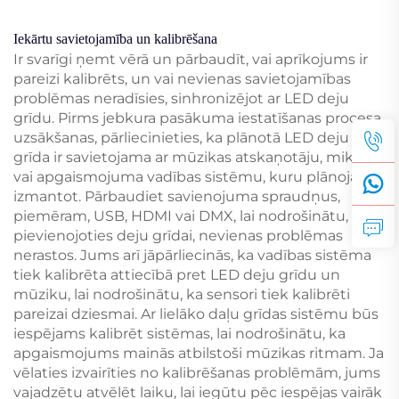
Iekārtu savietojamība un kalibrēšana
Ir svarīgi ņemt vērā un pārbaudīt, vai aprīkojums ir
pareizi kalibrēts, un vai nevienas savietojamības
problēmas neradīsies, sinhronizējot ar LED deju
grīdu. Pirms jebkura pasākuma iestatīšanas procesa
uzsākšanas, pārliecinieties, ka plānotā LED deju
grīda ir savietojama ar mūzikas atskaņotāju, mikseri
vai apgaismojuma vadības sistēmu, kuru plānojat
izmantot. Pārbaudiet savienojuma spraudņus,
piemēram, USB, HDMI vai DMX, lai nodrošinātu, ka
pievienojoties deju grīdai, nevienas problēmas
nerastos. Jums arī jāpārliecinās, ka vadības sistēma
tiek kalibrēta attiecībā pret LED deju grīdu un
mūziku, lai nodrošinātu, ka sensori tiek kalibrēti
pareizai dziesmai. Ar lielāko daļu grīdas sistēmu būs
iespējams kalibrēt sistēmas, lai nodrošinātu, ka
apgaismojums mainās atbilstoši mūzikas ritmam. Ja
vēlaties izvairīties no kalibrēšanas problēmām, jums
vajadzētu atvēlēt laiku, lai iegūtu pēc iespējas vairāk