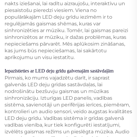
nakts iziešanai, lai radītu aizraujošu, interaktīvu un
piesaistošu pieredzi viesiem. Viena no
populārākajām LED deju grīdu iezīmēm ir to
regulējamās gaismas shēmas, kuras var
sinhronizēties ar mūziku. Tomēr, lai gaismas pareizi
sinhronizētos ar mūziku, ir dažas problēmas, kuras
nepieciešams pārvarēt. Mēs aplūkosim zināšanas,
kas jums būs nepieciešamas, lai sakārtotu
aprīkojumu un visu iestatītu.
Iepazīstieties ar LED deju grīdu galvenajām sastāvdaļām
Pirmais, ko mums vajadzētu darīt, ir saprast
galvenās LED deju grīdas sastāvdaļas, lai
nodrošinātu bezšuvju gaismas un mūzikas
sinhronizāciju. Izturīgas LED panelis, vadības
sistēma, savienotāji un perifērijas ierīces, piemēram,
kontrolieri un audio sensori, veido augstas kvalitātes
LED deju grīdu. Vadības sistēma ir grīdas galvenā
vadības vienība, kur tiek konfigurēti iestatījumi,
izvēlēts gaismas režīms un pieslēgta mūzika. Audio