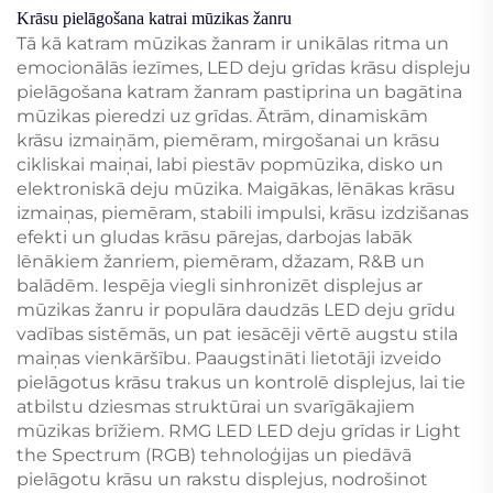
Krāsu pielāgošana katrai mūzikas žanru
Tā kā katram mūzikas žanram ir unikālas ritma un
emocionālās iezīmes, LED deju grīdas krāsu displeju
pielāgošana katram žanram pastiprina un bagātina
mūzikas pieredzi uz grīdas. Ātrām, dinamiskām
krāsu izmaiņām, piemēram, mirgošanai un krāsu
cikliskai maiņai, labi piestāv popmūzika, disko un
elektroniskā deju mūzika. Maigākas, lēnākas krāsu
izmaiņas, piemēram, stabili impulsi, krāsu izdzišanas
efekti un gludas krāsu pārejas, darbojas labāk
lēnākiem žanriem, piemēram, džazam, R&B un
balādēm. Iespēja viegli sinhronizēt displejus ar
mūzikas žanru ir populāra daudzās LED deju grīdu
vadības sistēmās, un pat iesācēji vērtē augstu stila
maiņas vienkāršību. Paaugstināti lietotāji izveido
pielāgotus krāsu trakus un kontrolē displejus, lai tie
atbilstu dziesmas struktūrai un svarīgākajiem
mūzikas brīžiem. RMG LED LED deju grīdas ir Light
the Spectrum (RGB) tehnoloģijas un piedāvā
pielāgotu krāsu un rakstu displejus, nodrošinot