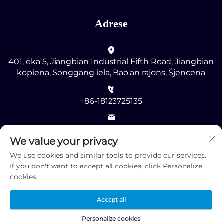
Adrese
401, ēka 5, Jiangbian Industrial Fifth Road, Jiangbian
kopiena, Songgang iela, Bao'an rajons, Šjencena
+86-18123725135
[email protected]
We value your privacy
We use cookies and similar tools to provide our services.
If you don't want to accept all cookies, click Personalize
cookies.
Autortiesības © 2025 ar visām tiesībām patur Shenzhen
Accept all
RMG Optoelectronics Co., Ltd. -
Konfidencialitātes
politika
Personalize cookies