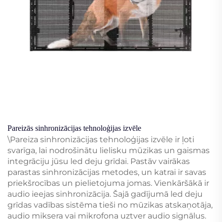
Pareizās sinhronizācijas tehnoloģijas izvēle
\Pareiza sinhronizācijas tehnoloģijas izvēle ir ļoti
svarīga, lai nodrošinātu lielisku mūzikas un gaismas
integrāciju jūsu led deju grīdai. Pastāv vairākas
parastas sinhronizācijas metodes, un katrai ir savas
priekšrocības un pielietojuma jomas. Vienkāršākā ir
audio ieejas sinhronizācija. Šajā gadījumā led deju
grīdas vadības sistēma tieši no mūzikas atskaņotāja,
audio miksera vai mikrofona uztver audio signālus.