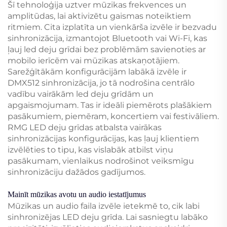
Šī tehnoloģija uztver mūzikas frekvences un
amplitūdas, lai aktivizētu gaismas noteiktiem
ritmiem. Cita izplatīta un vienkārša izvēle ir bezvadu
sinhronizācija, izmantojot Bluetooth vai Wi-Fi, kas
ļauj led deju grīdai bez problēmām savienoties ar
mobilo ierīcēm vai mūzikas atskaņotājiem.
Sarežģītākām konfigurācijām labākā izvēle ir
DMX512 sinhronizācija, jo tā nodrošina centrālo
vadību vairākām led deju grīdām un
apgaismojumam. Tas ir ideāli piemērots plašākiem
pasākumiem, piemēram, koncertiem vai festivāliem.
RMG LED deju grīdas atbalsta vairākas
sinhronizācijas konfigurācijas, kas ļauj klientiem
izvēlēties to tipu, kas vislabāk atbilst viņu
pasākumam, vienlaikus nodrošinot veiksmīgu
sinhronizāciju dažādos gadījumos.
Mainīt mūzikas avotu un audio iestatījumus
Mūzikas un audio faila izvēle ietekmē to, cik labi
sinhronizējas LED deju grīda. Lai sasniegtu labāko