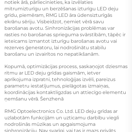
notiek ārā, pārliecinieties, ka izvēlaties
mitrumizturīgu un berzēšanas izturīgu LED deju
grīdu, piemēram, RMG LED āra ūdensizturīgās
ekrānu sēriju. Visbeidzot, ņemiet vērā savu
barošanas avotu. Sinhronizācijas problēmas var
rasties no barošanas sprieguma svārstībām, tāpēc ir
ieteicams izmantot izturīgu barošanas avotu vai
rezerves ģeneratoru, lai nodrošinātu stabilu
barošanu un izvairītos no nepatikšanām.
Kopumā, optimizācijas process, saskaņojot dziesmas
ritmu ar LED deju grīdas gaismām, ietver
aprīkojuma izpratni, tehnoloģijas izvēli, pareizus
parametru iestatījumus, pielāgotas izmaiņas,
koordinācijas kontaktligzdas un attiecīgo elementu
ņemšanu vērā. Šenzhenā
RMG Optoelectronics Co. Ltd. LED deju grīdas ar
uzlabotām funkcijām un uzticamu darbību viegli
nodrošinās mūzikas un apgaismojuma
sinhronizāciju. Nav svarīgi, vai tas ir mazs privāts