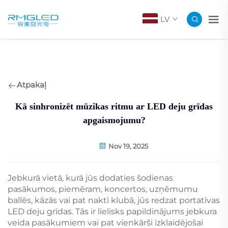
LV
Atpakaļ
Kā sinhronizēt mūzikas ritmu ar LED deju grīdas
apgaismojumu?
Nov 19, 2025
Jebkurā vietā, kurā jūs dodaties šodienas
pasākumos, piemēram, koncertos, uzņēmumu
ballēs, kāzās vai pat naktī klubā, jūs redzat portatīvas
LED deju grīdas. Tās ir lielisks papildinājums jebkura
veida pasākumiem vai pat vienkārši izklaidējošai