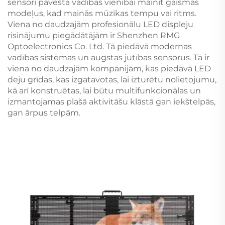
sensori pavēsta vadības vienībai mainīt gaismas
modeļus, kad mainās mūzikas tempu vai ritms.
Viena no daudzajām profesionālu LED displeju
risinājumu piegādātājām ir Shenzhen RMG
Optoelectronics Co. Ltd. Tā piedāvā modernas
vadības sistēmas un augstas jutības sensorus. Tā ir
viena no daudzajām kompānijām, kas piedāvā LED
deju grīdas, kas izgatavotas, lai izturētu nolietojumu,
kā arī konstruētas, lai būtu multifunkcionālas un
izmantojamas plašā aktivitāšu klāstā gan iekštelpās,
gan ārpus telpām.