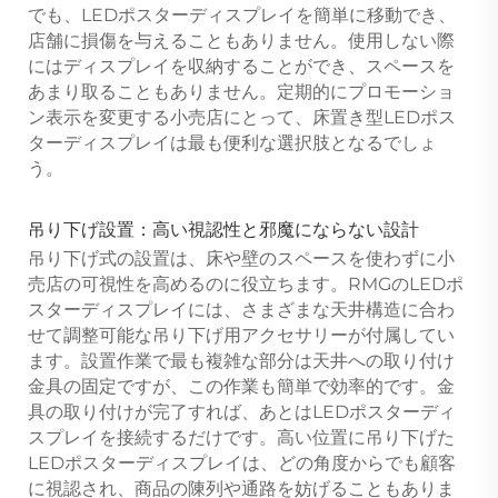
でも、LEDポスターディスプレイを簡単に移動でき、
店舗に損傷を与えることもありません。使用しない際
にはディスプレイを収納することができ、スペースを
あまり取ることもありません。定期的にプロモーショ
ン表示を変更する小売店にとって、床置き型LEDポス
ターディスプレイは最も便利な選択肢となるでしょ
う。
吊り下げ設置：高い視認性と邪魔にならない設計
吊り下げ式の設置は、床や壁のスペースを使わずに小
売店の可視性を高めるのに役立ちます。RMGのLEDポ
スターディスプレイには、さまざまな天井構造に合わ
せて調整可能な吊り下げ用アクセサリーが付属してい
ます。設置作業で最も複雑な部分は天井への取り付け
金具の固定ですが、この作業も簡単で効率的です。金
具の取り付けが完了すれば、あとはLEDポスターディ
スプレイを接続するだけです。高い位置に吊り下げた
LEDポスターディスプレイは、どの角度からでも顧客
に視認され、商品の陳列や通路を妨げることもありま