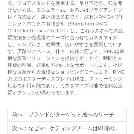
る、フロアスタンドを使用する、吊り下げる、穴を開
けない方法、モジュラー式、あるいはプラグアンドプ
レイ方式など、選択肢は多彩です。深センRMGオプト
エレクトロニクス有限公司（Shenzhen RMG
Optoelectronics Co., Ltd.）は、これらのすべての設
置方法を小売現場のニーズに合わせてカスタマイズ
し、シンプルさ、効率性、使いやすさを実現していま
す。店舗のスペース、什器、内装に応じて、RMGは最
適な設置ソリューションを提供することで、時間と人
件費の削減、運用効率の向上をサポートします。小規
模な店舗から大規模なショッピングモールまで、RMG
のLEDポスターディスプレイは現在、ストリーミング
対応で利用可能であり、カスタマイズ可能で便利な設
置オプションが備わっています。
前へ：
ブランドがターゲット層へのリーチにLED広告ディスプレイを好む理由は？
次へ：
なぜマーケティングチームは即時のプロモーション更新にLEDポスターディスプレイを好むのでしょうか？