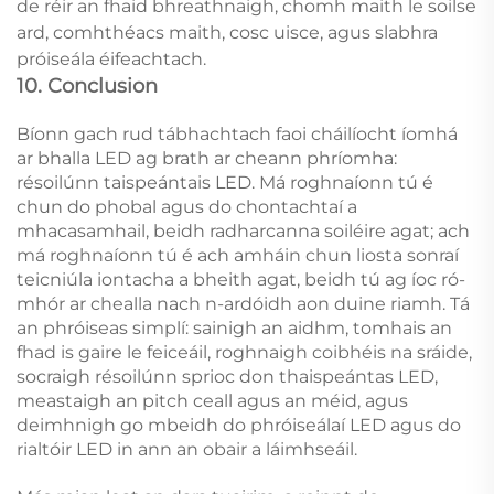
de réir an fhaid bhreathnaigh, chomh maith le soilse
ard, comhthéacs maith, cosc uisce, agus slabhra
próiseála éifeachtach.
10. Conclusion
Bíonn gach rud tábhachtach faoi cháilíocht íomhá
ar bhalla LED ag brath ar cheann phríomha:
résoilúnn taispeántais LED. Má roghnaíonn tú é
chun do phobal agus do chontachtaí a
mhacasamhail, beidh radharcanna soiléire agat; ach
má roghnaíonn tú é ach amháin chun liosta sonraí
teicniúla iontacha a bheith agat, beidh tú ag íoc ró-
mhór ar chealla nach n-ardóidh aon duine riamh. Tá
an phróiseas simplí: sainigh an aidhm, tomhais an
fhad is gaire le feiceáil, roghnaigh coibhéis na sráide,
socraigh résoilúnn sprioc don thaispeántas LED,
meastaigh an pitch ceall agus an méid, agus
deimhnigh go mbeidh do phróiseálaí LED agus do
rialtóir LED in ann an obair a láimhseáil.