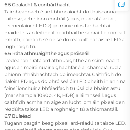
6.5 Gealacht & contrárthacht
Tairbheannach é ard-bhrocaíocht do thaiscanna
taibhse, ach bíonn contráil (agus, nuair atá ar fáil,
teicneolaíocht HDR) go minic níos tábhachtaí
maidir leis an leibhéal dearbhaithe sonraí. Le contráil
mhath, bainfidh sé deise do réadúilt na taisce LED a
roghnaigh tú.
6.6 Ráta athnuaighthe agus próiseáil
Redéanann ráta ard athnuaighthe an scintireacht
agus an moiré nuair a ghabhfar é ar chamerá, rud a
bhíonn ríthábhachtach do imeachtaí. Caithfidh do
rialóir LED agus do phróiseálóir LED bheith in ann na
foinsí ionchuir a bhféadfadh tú úsáid a bhaint astu
(mar shampla 1080p, 4K, HDR) a láimhseáil, agus
caithfidh acmhainn aige an lucht iomláin pixeal den
réadúlta taisce LED a roghnaigh tú a thiomántáil.
6.7 Buiséad
Tugann pasgán beag pixeal, ard-réadúlta taisce LED,