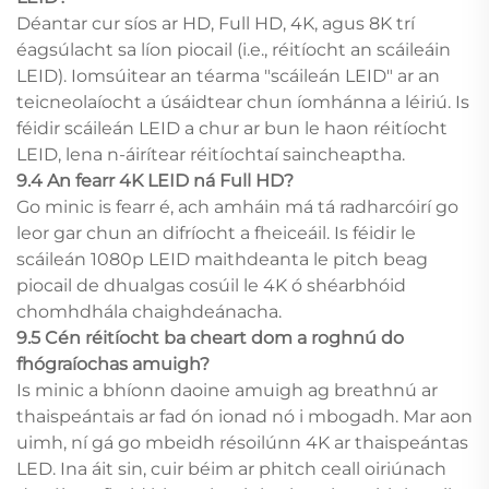
Déantar cur síos ar HD, Full HD, 4K, agus 8K trí
éagsúlacht sa líon piocail (i.e., réitíocht an scáileáin
LEID). Iomsúitear an téarma "scáileán LEID" ar an
teicneolaíocht a úsáidtear chun íomhánna a léiriú. Is
féidir scáileán LEID a chur ar bun le haon réitíocht
LEID, lena n-áirítear réitíochtaí saincheaptha.
9.4 An fearr 4K LEID ná Full HD?
Go minic is fearr é, ach amháin má tá radharcóirí go
leor gar chun an difríocht a fheiceáil. Is féidir le
scáileán 1080p LEID maithdeanta le pitch beag
piocail de dhualgas cosúil le 4K ó shéarbhóid
chomhdhála chaighdeánacha.
9.5 Cén réitíocht ba cheart dom a roghnú do
fhógraíochas amuigh?
Is minic a bhíonn daoine amuigh ag breathnú ar
thaispeántais ar fad ón ionad nó i mbogadh. Mar aon
uimh, ní gá go mbeidh résoilúnn 4K ar thaispeántas
LED. Ina áit sin, cuir béim ar phitch ceall oiriúnach