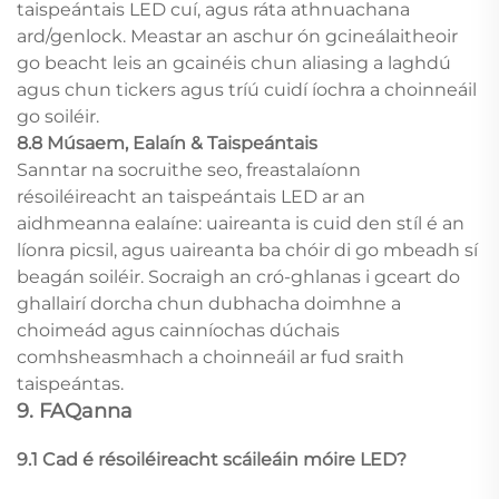
taispeántais LED cuí, agus ráta athnuachana
ard/genlock. Meastar an aschur ón gcineálaitheoir
go beacht leis an gcainéis chun aliasing a laghdú
agus chun tickers agus tríú cuidí íochra a choinneáil
go soiléir.
8.8 Músaem, Ealaín & Taispeántais
Sanntar na socruithe seo, freastalaíonn
résoiléireacht an taispeántais LED ar an
aidhmeanna ealaíne: uaireanta is cuid den stíl é an
líonra picsil, agus uaireanta ba chóir di go mbeadh sí
beagán soiléir. Socraigh an cró-ghlanas i gceart do
ghallairí dorcha chun dubhacha doimhne a
choimeád agus cainníochas dúchais
comhsheasmhach a choinneáil ar fud sraith
taispeántas.
9. FAQanna
9.1 Cad é résoiléireacht scáileáin móire LED?