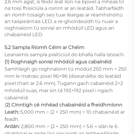
2.6 mm agat, is féidir leat líon na bpixel a mheas trí
na toisí fhisiciúla a roinnt ar an leatáid. Tabharfaidh
an ríomh tosaigh seo tuar léargas ar réamhshórtú
an taispeántais LED, a re-ghoirdeoidh tú nuair a
roghnaíonn tú sonraí an mhódúil LED agus an
chabainéid LED.
5.2 Sampla Ríomh Céim ar Chéim
Leanaimis sampla praiticiúil do bhalla halla isteach.
(1) Roghnaigh sonraí mhódúil agus cabainéid
Samhlaigh go roghnaíonn tú módúil 250 mm × 250
mm le matraic pixel 96×96 (diseanáilte do leatáid
pixel thart ar 2.6 mm). Tugann gach cabainéid 2×2
mhódúil suas, mar sin tá 192×192 pixel i ngach
cabainéid.
(
2) Cinntigh cé mhéad chabainéid a fheidhmíonn
Leath:
5,000 mm ÷ (2 × 250 mm) = 10 chabainéid ar
feadh.
Ardán:
2,800 mm ÷ (2 × 250 mm) = 5.6 → slán le 6
chabhnaí ar airde (nó oiriúnigh an leithead/airde