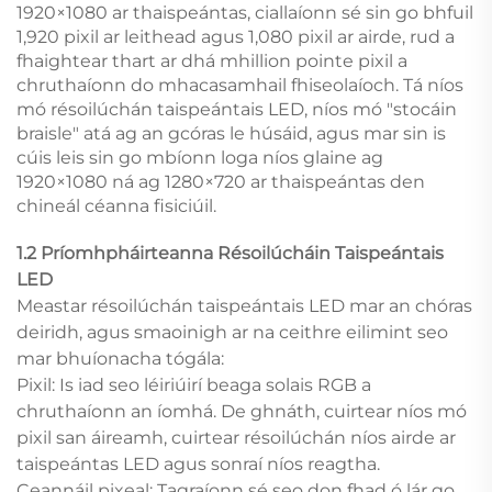
1920×1080 ar thaispeántas, ciallaíonn sé sin go bhfuil
1,920 pixil ar leithead agus 1,080 pixil ar airde, rud a
fhaightear thart ar dhá mhillion pointe pixil a
chruthaíonn do mhacasamhail fhiseolaíoch. Tá níos
mó résoilúchán taispeántais LED, níos mó "stocáin
braisle" atá ag an gcóras le húsáid, agus mar sin is
cúis leis sin go mbíonn loga níos glaine ag
1920×1080 ná ag 1280×720 ar thaispeántas den
chineál céanna fisiciúil.
1.2 Príomhpháirteanna Résoilúcháin Taispeántais
LED
Meastar résoilúchán taispeántais LED mar an chóras
deiridh, agus smaoinigh ar na ceithre eilimint seo
mar bhuíonacha tógála:
Pixil: Is iad seo léiriúirí beaga solais RGB a
chruthaíonn an íomhá. De ghnáth, cuirtear níos mó
pixil san áireamh, cuirtear résoilúchán níos airde ar
taispeántas LED agus sonraí níos reagtha.
Ceannáil pixeal: Tagraíonn sé seo don fhad ó lár go