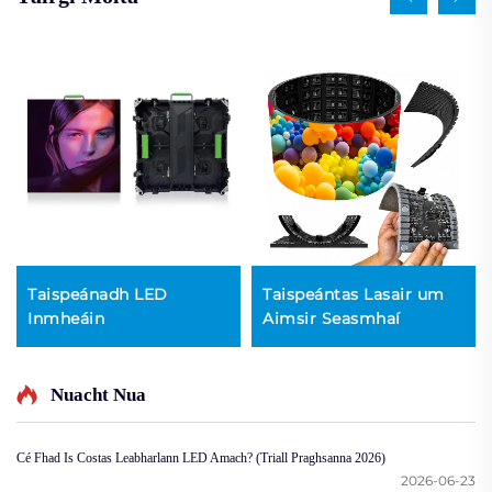
Taispeánadh LED
Taispeántas Lasair um
Inmheáin
Aimsir Seasmhaí
Nuacht Nua
Cé Fhad Is Costas Leabharlann LED Amach? (Triall Praghsanna 2026)
2026-06-23