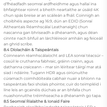
d’fhéadfadh seomraí ardfheidhme agus hallaí ina
bhfaightear roinnt a bheith neartaithe ar úsáid 4K
chun spás breise ar an scáileán a fháil. Coinnigh an
choibhéis aspecte ag 16:9, dún an EDID (Sonraí
Aitheantais Réamhscálaí Leathanaigh) chun
nascanna gan bhriseadh a dhéanamh, agus déan
cinnte nach bhfuil an lárchléireoir amháin ag feiceáil
an ghrid scríbe.
8.4 Díolacháin & Taispeántais
Coinneann réamhscálaíocht ard LEA sonraí téacsúr –
cosúil le cruthanna fabhraic, gráinn crainn, agus
dathanna craiceann – mar sin léirítear táirgí mar atá
siad i ndáiríre. Tugann HDR agus oiriúnuithe
cúramach coimhdóiteála cabhair nuair a bhíonn na
taispeántais faoi sholais phointe; cuir do teimpléid i
líne leis an gcainéis dúchais ar an bhfalla chun
nuashonruithe tréimhseacha a dhéanamh go tapa.
8.5 Seomraí Rialaithe & Ionaid Faire