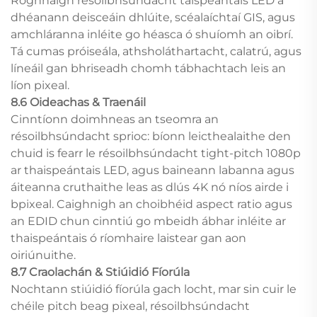
Roghnaigh résoilbhsúndacht taispeántais LED a
dhéanann deisceáin dhlúite, scéalaíchtaí GIS, agus
amchláranna inléite go héasca ó shuíomh an oibrí.
Tá cumas próiseála, athsholáthartacht, calatrú, agus
líneáil gan bhriseadh chomh tábhachtach leis an
líon pixeal.
8.6 Oideachas & Traenáil
Cinntíonn doimhneas an tseomra an
résoilbhsúndacht sprioc: bíonn leicthealaithe den
chuid is fearr le résoilbhsúndacht tight-pitch 1080p
ar thaispeántais LED, agus baineann labanna agus
áiteanna cruthaithe leas as dlús 4K nó níos airde i
bpixeal. Caighnigh an choibhéid aspect ratio agus
an EDID chun cinntiú go mbeidh ábhar inléite ar
thaispeántais ó ríomhaire laistear gan aon
oiriúnuithe.
8.7 Craolachán & Stiúidió Fíorúla
Nochtann stiúidió fíorúla gach locht, mar sin cuir le
chéile pitch beag pixeal, résoilbhsúndacht