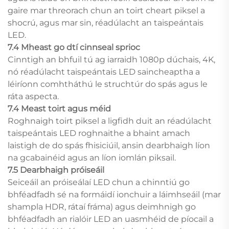
gaire mar threorach chun an toirt cheart piksel a
shocrú, agus mar sin, réadúlacht an taispeántais
LED.
7.4 Mheast go dtí cinnseal sprioc
Cinntigh an bhfuil tú ag iarraidh 1080p dúchais, 4K,
nó réadúlacht taispeántais LED saincheaptha a
léiríonn comhtháthú le struchtúr do spás agus le
ráta aspecta.
7.4 Meast toirt agus méid
Roghnaigh toirt piksel a ligfidh duit an réadúlacht
taispeántais LED roghnaithe a bhaint amach
laistigh de do spás fhisiciúil, ansin dearbhaigh líon
na gcabainéid agus an líon iomlán piksail.
7.5 Dearbhaigh próiseáil
Seiceáil an próiseálaí LED chun a chinntiú go
bhféadfadh sé na formáidí ionchuir a láimhseáil (mar
shampla HDR, rátaí fráma) agus deimhnigh go
bhféadfadh an rialóir LED an uasmhéid de píocail a