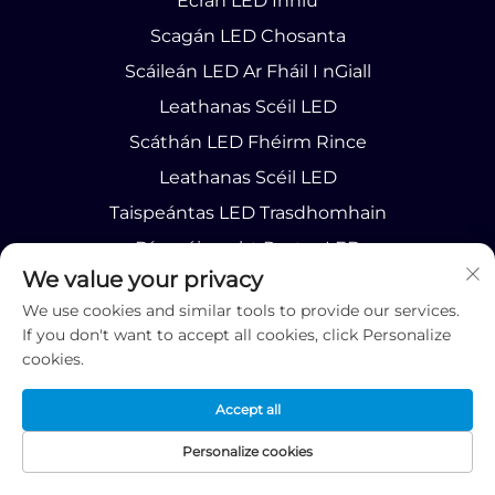
Ecrán LED Inniu
Scagán LED Chosanta
Scáileán LED Ar Fháil I nGiall
Leathanas Scéil LED
Scáthán LED Fhéirm Rince
Leathanas Scéil LED
Taispeántas LED Trasdhomhain
Díospóireacht Poster LED
We value your privacy
Taispeántas LED Do Bhoithín DJ & Do Chonsól DJ
We use cookies and similar tools to provide our services.
Taispeántas Sciorrach LED
If you don't want to accept all cookies, click Personalize
Taispeántas LED Ag Scaipeadh
cookies.
Ballroom Oíche LED Fáilte
Accept all
Taispeántas Cruthaitheach LED
Personalize cookies