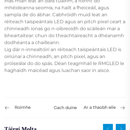
Más mian leat an dara tuairim, a roinnt do
mhéideanna seomra, na hailt a fheiceáil, agus
sampla de do ábhar. Cabhróidh muid leat an
réiteach taispeántais LED agus an pitch pixel ceart a
chinneadh ionas go n-oibreoidh do scáileán mar a
bheartaítear: chun do theachtaireacht a dhéanamh
dodhéanta a chailleann.
Lig dár n-innealtóirí an réiteach taispeántais LED is
oiriúnaí a chinneadh, an pitch pixel, agus an
próiseálaí do do spás. Déan teagmháil le RMGLED le
haghaidh maicéad agus luachan saor in aisce.
Roimhe
Ar a thaobh eile
Gach duine
Táirgí Molta