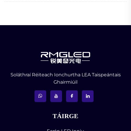
Soláthraí Réiteach Ionchurtha LEA Taispeántais
Ghairmiúil
TÁIRGE