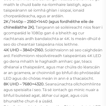
maith le chuid baile na ríomhaire laistigh, agus
taispeánann sé íomhá ghlan i siopaí, ionaid
chorparáideacha, agus ar ardáin.
2K / 1440p – 2560×1440 (agus fordhéithe eile de
chineálaithe 2K).
Tairgeann sé soiléireacht níos fearr i
gcomparáid le 1080p gan é a bheith ag cur
riachtanais ardh bandaíochta ar 4K. Is meán-dhúil é
seo do cheantair taispeána níos leithne.
4K UHD – 3840×2160.
Soláthraíonn sé seo caighdeán
ard. Feidhmíonn résoilvéireadh taispeántais 4K LED
go dena mhaith le haghaidh amharc gar, téacs
dhéanaí a thaispeáint, agus mar chúlra do léarscáin
ar an gcamera, ar choinníoll go bhfuil do phróiseálaí
LED agus do chóras meán in ann é a thacaíocht.
8K UHD – 7680×4320.
Seansúnachta ollchoimhlinte
agus speisialta í seo. Tá sé iontach go minic nuair a
bhfuil buiséad agat, ábhar cuí agat, agus cúis
bhunaithe chun é a úsáid.