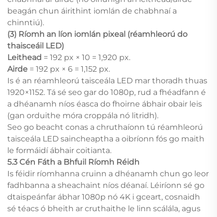
beagán chun áirithint iomlán de chabhnaí a
chinntiú).
(3) Ríomh an líon iomlán pixeal (réamhleorú do
thaisceáil LED)
Leithead
= 192 px × 10 = 1,920 px.
Airde
= 192 px × 6 = 1,152 px.
Is é an réamhleorú taisceála LED mar thoradh thuas
1920×1152. Tá sé seo gar do 1080p, rud a fhéadfann é
a dhéanamh níos éasca do fhoirne ábhair obair leis
(gan orduithe móra croppála nó litridh).
Seo go beacht conas a chruthaíonn tú réamhleorú
taisceála LED saincheaptha a oibríonn fós go maith
le formáidí ábhair coitianta.
5.3 Cén Fáth a Bhfuil Ríomh Réidh
Is féidir ríomhanna cruinn a dhéanamh chun go leor
fadhbanna a sheachaint níos déanaí. Léiríonn sé go
dtaispeánfar ábhar 1080p nó 4K i gceart, cosnaidh
sé téacs ó bheith ar cruthaithe le linn scálála, agus