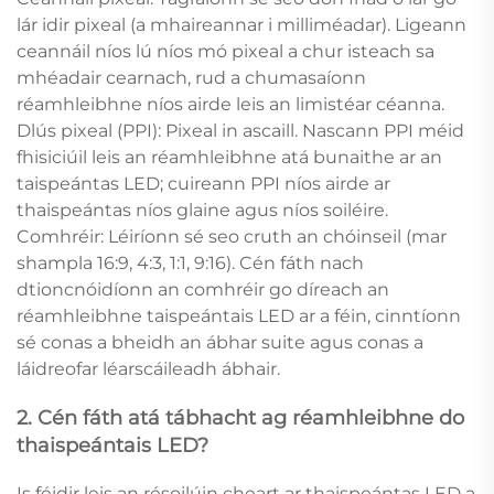
lár idir pixeal (a mhaireannar i milliméadar). Ligeann
ceannáil níos lú níos mó pixeal a chur isteach sa
mhéadair cearnach, rud a chumasaíonn
réamhleibhne níos airde leis an limistéar céanna.
Dlús pixeal (PPI): Pixeal in ascaill. Nascann PPI méid
fhisiciúil leis an réamhleibhne atá bunaithe ar an
taispeántas LED; cuireann PPI níos airde ar
thaispeántas níos glaine agus níos soiléire.
Comhréir: Léiríonn sé seo cruth an chóinseil (mar
shampla 16:9, 4:3, 1:1, 9:16). Cén fáth nach
dtioncnóidíonn an comhréir go díreach an
réamhleibhne taispeántais LED ar a féin, cinntíonn
sé conas a bheidh an ábhar suite agus conas a
láidreofar léarscáileadh ábhair.
2. Cén fáth atá tábhacht ag réamhleibhne do
thaispeántais LED?
Is féidir leis an résoilúin cheart ar thaispeántas LED a