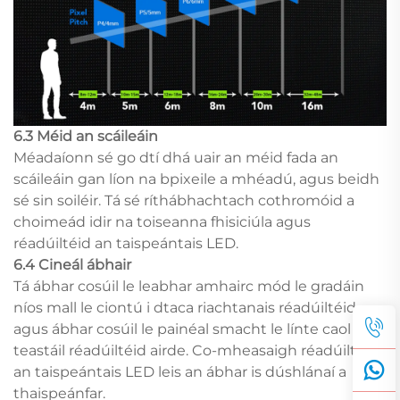
6.3 Méid an scáileáin
Méadaíonn sé go dtí dhá uair an méid fada an
scáileáin gan líon na bpixeile a mhéadú, agus beidh
sé sin soiléir. Tá sé ríthábhachtach cothromóid a
choimeád idir na toiseanna fhisiciúla agus
réadúiltéid an taispeántais LED.
6.4 Cineál ábhair
Tá ábhar cosúil le leabhar amhairc mód le gradáin
níos mall le ciontú i dtaca riachtanais réadúiltéid,
agus ábhar cosúil le painéal smacht le línte caol ag
teastáil réadúiltéid airde. Co-mheasaigh réadúiltéid
an taispeántais LED leis an ábhar is dúshlánaí a
thaispeánfar.