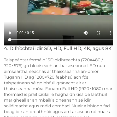
4. Difríochtaí idir SD, HD, Full HD, 4K, agus 8K
Taispeántar formáidí SD oidhreachta (720×480 /
720×576) go bluaiseach ar thaiscseanna LED nua-
aimseartha, seachas ar thaiscseanna an-bhior.
Tugann HD ag 1280×720 feabhsú ach fós
taispeánann sé go bhfuil gránacht air ar
thaiscseanna móra. Fanann Full HD (1920×1080) mar
fhormáid is praiticiúlaí le haghaidh úsáide laethúil
mar gheall ar an mbailí a dhéanann sé idir
soiléireacht agus méid comhad. Nuair a bhíonn fad
beag idir an breathnóir agus an taiscsean nó nuair a