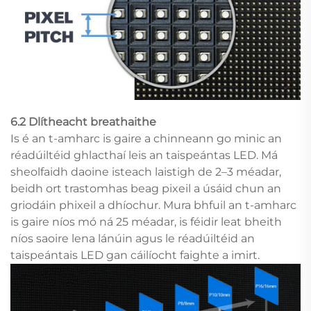
6.2 Dlítheacht breathaithe
Is é an t-amharc is gaire a chinneann go minic an
réadúiltéid ghlacthaí leis an taispeántas LED. Má
sheolfaidh daoine isteach laistigh de 2–3 méadar,
beidh ort trastomhas beag pixeil a úsáid chun an
griodáin phixeil a dhíochur. Mura bhfuil an t-amharc
is gaire níos mó ná 25 méadar, is féidir leat bheith
níos saoire lena lánúin agus le réadúiltéid an
taispeántais LED gan cáilíocht faighte a imirt.