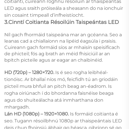
coitiantí, cuireann roghnú résoilúin ar thaispeántas
LED agus sraith próiseála a sheasann do na ionchuir
sin cosaint timpeall d’infheistíocht.
3.Cinntí Coitianta Résoilúin Taispeántas LED
Níl gach fhormáid taispeána mar an gcéanna. Seo a
leanas cad a chiallaíonn na lipéid éagsúla i praisis.
Cuireann gach formáid síos ar mhaisín speisifícach
de phicteil; fós ag brath an méid fhisiciúil ar an
bpitch picteile agus ar eagar an chaibinéid.
HD (720p) – 1280×720.
Is é seo rogha leibhéal-
tionóisc. Ar bhallaí níos mó, feicfidh tú an griodáin
picteil mura bhfuil an pitch beag an-éadrom. Is
rogha oiriúnach í do bhordanna faisnéise beaga
agus do shuiteálacha atá inmharthana don
mhargadh.
Lán HD (1080p) – 1920×1080.
Is formáid coitianta é
seo. Tugann résoilbhnú 1080p ar thaispeántais LED
deis chun fhoinsiú ábhair go héasca, oibríonn sé go