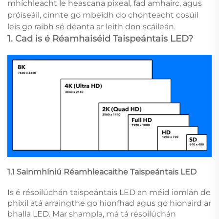
mhíchleacht le heascana pixeal, fad amhairc, agus
próiseáil, cinnte go mbeidh do chonteacht cosúil
leis go raibh sé déanta ar leith don scáileán.
1. Cad is é Réamhaiséid Taispeántais LED?
1.1 Sainmhíniú Réamhleacaithe Taispeántais LED
Is é résoilúchán taispeántais LED an méid iomlán de
phixil atá arraingthe go hionfhad agus go hionaird ar
bhalla LED. Mar shampla, má tá résoilúchán