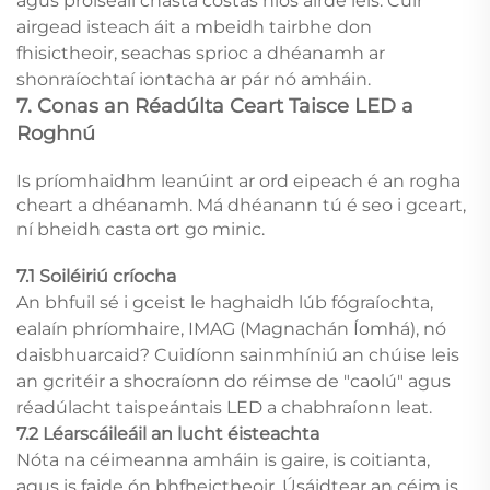
agus próiseáil chasta costas níos airde leis. Cuir
airgead isteach áit a mbeidh tairbhe don
fhisictheoir, seachas sprioc a dhéanamh ar
shonraíochtaí iontacha ar pár nó amháin.
7. Conas an Réadúlta Ceart Taisce LED a
Roghnú
Is príomhaidhm leanúint ar ord eipeach é an rogha
cheart a dhéanamh. Má dhéanann tú é seo i gceart,
ní bheidh casta ort go minic.
7.1 Soiléiriú críocha
An bhfuil sé i gceist le haghaidh lúb fógraíochta,
ealaín phríomhaire, IMAG (Magnachán Íomhá), nó
daisbhuarcaid? Cuidíonn sainmhíniú an chúise leis
an gcritéir a shocraíonn do réimse de "caolú" agus
réadúlacht taispeántais LED a chabhraíonn leat.
7.2 Léarscáileáil an lucht éisteachta
Nóta na céimeanna amháin is gaire, is coitianta,
agus is faide ón bhfheictheoir. Úsáidtear an céim is