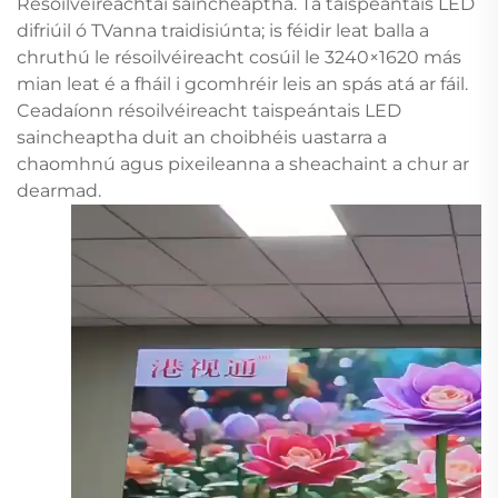
Résoilvéireachtaí saincheaptha. Tá taispeántais LED
difriúil ó TVanna traidisiúnta; is féidir leat balla a
chruthú le résoilvéireacht cosúil le 3240×1620 más
mian leat é a fháil i gcomhréir leis an spás atá ar fáil.
Ceadaíonn résoilvéireacht taispeántais LED
saincheaptha duit an choibhéis uastarra a
chaomhnú agus pixeileanna a sheachaint a chur ar
dearmad.