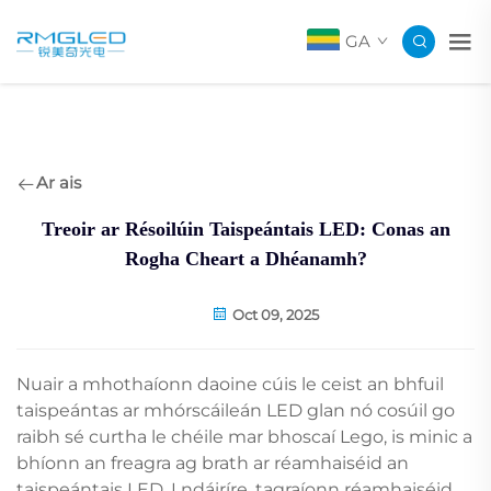
GA
Ar ais
Treoir ar Résoilúin Taispeántais LED: Conas an
Rogha Cheart a Dhéanamh?
Oct 09, 2025
Nuair a mhothaíonn daoine cúis le ceist an bhfuil
taispeántas ar mhórscáileán LED glan nó cosúil go
raibh sé curtha le chéile mar bhoscaí Lego, is minic a
bhíonn an freagra ag brath ar réamhaiséid an
taispeántais LED. I ndáiríre, tagraíonn réamhaiséid