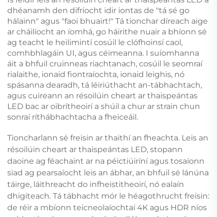
dhéanamh den difríocht idir iontas de "tá sé go
hálainn" agus "faoi bhuairt!" Tá tionchar díreach aige
ar cháilíocht an íomhá, go háirithe nuair a bhíonn sé
ag teacht le heilimintí cosúil le clófhoinsí caol,
comhbhlagáin UI, agus céimeanna. I suíomhanna
áit a bhfuil cruinneas riachtanach, cosúil le seomraí
rialaithe, ionaid fiontraíochta, ionaid leighis, nó
spásanna dearadh, tá léiriúthacht an-tábhachtach,
agus cuireann an résoilúin cheart ar thaispeántas
LED bac ar oibrítheoirí a shúil a chur ar strain chun
sonraí ríthábhachtacha a fheiceáil.
Tioncharlann sé freisin ar thaithí an fheachta. Leis an
résoilúin cheart ar thaispeántas LED, stopann
daoine ag féachaint ar na péictiúiríní agus tosaíonn
siad ag pearsaíocht leis an ábhar, an bhfuil sé lánúna
táirge, láithreacht do infheistitheoirí, nó ealaín
dhigiteach. Tá tábhacht mór le héagothrucht freisin:
de réir a mbíonn teicneolaíochtaí 4K agus HDR níos