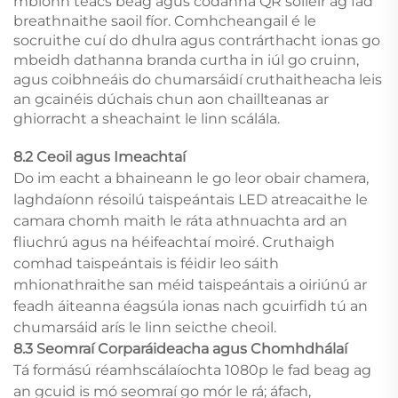
mbíonn téacs beag agus códanna QR soiléir ag fad
breathnaithe saoil fíor. Comhcheangail é le
socruithe cuí do dhulra agus contrárthacht ionas go
mbeidh dathanna branda curtha in iúl go cruinn,
agus coibhneáis do chumarsáidí cruthaitheacha leis
an gcainéis dúchais chun aon chaillteanas ar
ghiorracht a sheachaint le linn scálála.
8.2 Ceoil agus Imeachtaí
Do im eacht a bhaineann le go leor obair chamera,
laghdaíonn résoilú taispeántais LED atreacaithe le
camara chomh maith le ráta athnuachta ard an
fliuchrú agus na héifeachtaí moiré. Cruthaigh
comhad taispeántais is féidir leo sáith
mhionathraithe san méid taispeántais a oiriúnú ar
feadh áiteanna éagsúla ionas nach gcuirfidh tú an
chumarsáid arís le linn seicthe cheoil.
8.3 Seomraí Corparáideacha agus Chomhdhálaí
Tá formású réamhscálaíochta 1080p le fad beag ag
an gcuid is mó seomraí go mór le rá; áfach,