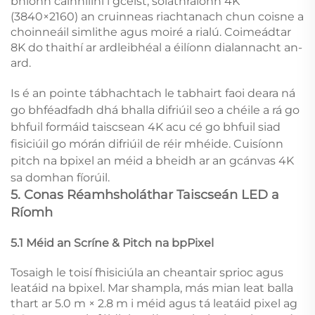
bhíonn cainnílíní i gceist, soláthraíonn 4K
(3840×2160) an cruinneas riachtanach chun coisne a
choinneáil simlithe agus moiré a rialú. Coimeádtar
8K do thaithí ar ardleibhéal a éilíonn dialannacht an-
ard.
Is é an pointe tábhachtach le tabhairt faoi deara ná
go bhféadfadh dhá bhalla difriúil seo a chéile a rá go
bhfuil formáid taiscsean 4K acu cé go bhfuil siad
fisiciúil go mórán difriúil de réir mhéide. Cuisíonn
pitch na bpixel an méid a bheidh ar an gcánvas 4K
sa domhan fíorúil.
5. Conas Réamhsholáthar Taiscseán LED a
Ríomh
5.1 Méid an Scríne & Pitch na bpPixel
Tosaigh le toisí fhisiciúla an cheantair sprioc agus
leatáid na bpixel. Mar shampla, más mian leat balla
thart ar 5.0 m × 2.8 m i méid agus tá leatáid pixel ag