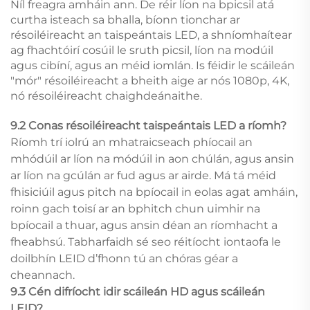
Níl freagra amháin ann. De réir líon na bpicsil atá
curtha isteach sa bhalla, bíonn tionchar ar
résoiléireacht an taispeántais LED, a shníomhaítear
ag fhachtóirí cosúil le sruth picsil, líon na modúil
agus cibíní, agus an méid iomlán. Is féidir le scáileán
"mór" résoiléireacht a bheith aige ar nós 1080p, 4K,
nó résoiléireacht chaighdeánaithe.
9.2 Conas résoiléireacht taispeántais LED a ríomh?
Ríomh trí iolrú an mhatraicseach phíocail an
mhódúil ar líon na módúil in aon chúlán, agus ansin
ar líon na gcúlán ar fud agus ar airde. Má tá méid
fhisiciúil agus pitch na bpíocail in eolas agat amháin,
roinn gach toisí ar an bphitch chun uimhir na
bpíocail a thuar, agus ansin déan an ríomhacht a
fheabhsú. Tabharfaidh sé seo réitíocht iontaofa le
doilbhín LEID d’fhonn tú an chóras géar a
cheannach.
9.3 Cén difríocht idir scáileán HD agus scáileán
LEID?