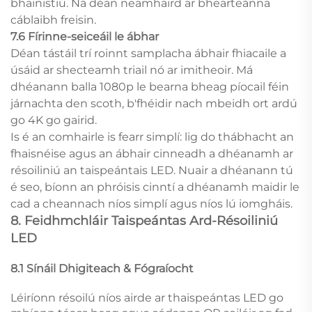
bhainistiú. Ná déan neamhaird ar bhearteánna
cáblaibh freisin.
7.6 Fírinne-seiceáil le ábhar
Déan tástáil trí roinnt samplacha ábhair fhiacaile a
úsáid ar shecteamh triail nó ar imitheoir. Má
dhéanann balla 1080p le bearna bheag píocail féin
járnachta den scoth, b'fhéidir nach mbeidh ort ardú
go 4K go gairid.
Is é an comhairle is fearr simplí: lig do thábhacht an
fhaisnéise agus an ábhair cinneadh a dhéanamh ar
résoiliniú an taispeántais LED. Nuair a dhéanann tú
é seo, bíonn an phróisis cinntí a dhéanamh maidir le
cad a cheannach níos simplí agus níos lú iomgháis.
8. Feidhmchláir Taispeántas Ard-Résoiliniú
LED
8.1 Sínáil Dhigiteach & Fógraíocht
Léiríonn résoilú níos airde ar thaispeántas LED go