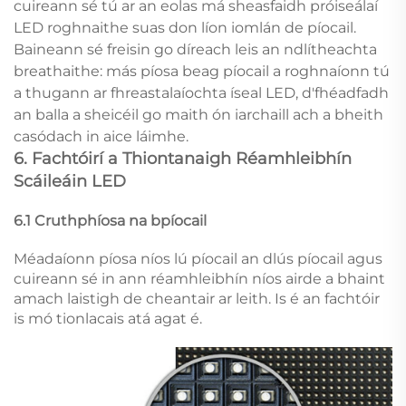
cuireann sé tú ar an eolas má sheasfaidh próiseálaí
LED roghnaithe suas don líon iomlán de píocail.
Baineann sé freisin go díreach leis an ndlítheachta
breathaithe: más píosa beag píocail a roghnaíonn tú
a thugann ar fhreastalaíochta íseal LED, d'fhéadfadh
an balla a sheicéil go maith ón iarchaill ach a bheith
casódach in aice láimhe.
6. Fachtóirí a Thiontanaigh Réamhleibhín
Scáileáin LED
6.1 Cruthphíosa na bpíocail
Méadaíonn píosa níos lú píocail an dlús píocail agus
cuireann sé in ann réamhleibhín níos airde a bhaint
amach laistigh de cheantair ar leith. Is é an fachtóir
is mó tionlacais atá agat é.