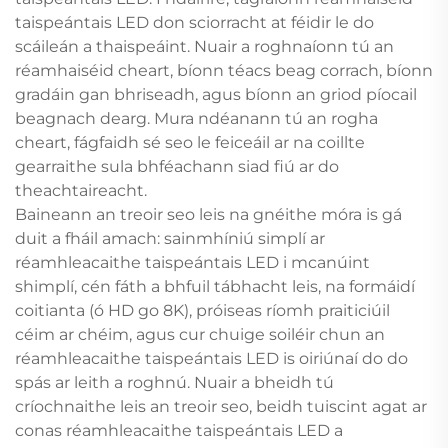
taispeántais LED don sciorracht at féidir le do
scáileán a thaispeáint. Nuair a roghnaíonn tú an
réamhaiséid cheart, bíonn téacs beag corrach, bíonn
gradáin gan bhriseadh, agus bíonn an griod píocail
beagnach dearg. Mura ndéanann tú an rogha
cheart, fágfaidh sé seo le feiceáil ar na coillte
gearraithe sula bhféachann siad fiú ar do
theachtaireacht.
Baineann an treoir seo leis na gnéithe móra is gá
duit a fháil amach: sainmhíniú simplí ar
réamhleacaithe taispeántais LED i mcanúint
shimplí, cén fáth a bhfuil tábhacht leis, na formáidí
coitianta (ó HD go 8K), próiseas ríomh praiticiúil
céim ar chéim, agus cur chuige soiléir chun an
réamhleacaithe taispeántais LED is oiriúnaí do do
spás ar leith a roghnú. Nuair a bheidh tú
críochnaithe leis an treoir seo, beidh tuiscint agat ar
conas réamhleacaithe taispeántais LED a