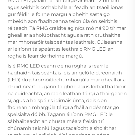
RMG LED garáint ar an táirge ar feadh 2 bhliain
agus seirbhís cothabhála ar feadh an tsaoil ionas
gur féidir le foirne margú a bheith sásta go
mbeidh aon fhadhbanna teicniúla ón seirbhís
réiteach. Tá RMG creidte ag níos mó ná 90 tír mar
gheall ar a sholúbthacht agus a rath cruthaithe
mar mhonaróir taispeántas leathraic. Cúiseanna
ar léiríonn taispeántas leathraic RMG LED an
rogha is fearr do fhoirne margú.
Is é RMG LED ceann de na rogha is fearr le
haghaidh taispeántais leis an gcló leictreonaigh
(LED) do phromóitíocht mhargúla mar gheall ar a
chuid neart. Tugann taighde agus forbartha láidir
na cuideachta, an raon leathan táirgí a thairgeann
sí, agus a heispéiris idirnáisiúnta, deis don
fhoireann mhargúla táirgí a fháil a ndéantar go
speisialta dóibh. Tagann áiríonn RMG LED le
sábháilteacht an chustaiméara freisin trí
chúnamh teicniúil agus tacaíocht a sholáthar