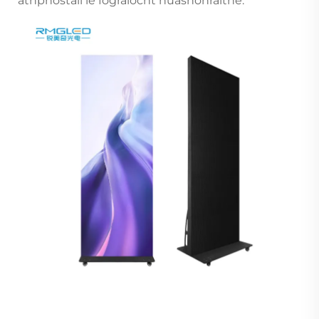
athphostáil le fógraíocht nuashonraithe.