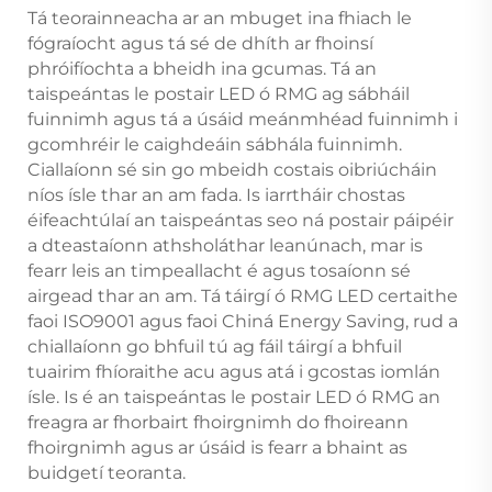
Tá teorainneacha ar an mbuget ina fhiach le
fógraíocht agus tá sé de dhíth ar fhoinsí
phróifíochta a bheidh ina gcumas. Tá an
taispeántas le postair LED ó RMG ag sábháil
fuinnimh agus tá a úsáid meánmhéad fuinnimh i
gcomhréir le caighdeáin sábhála fuinnimh.
Ciallaíonn sé sin go mbeidh costais oibriúcháin
níos ísle thar an am fada. Is iarrtháir chostas
éifeachtúlaí an taispeántas seo ná postair páipéir
a dteastaíonn athsholáthar leanúnach, mar is
fearr leis an timpeallacht é agus tosaíonn sé
airgead thar an am. Tá táirgí ó RMG LED certaithe
faoi ISO9001 agus faoi Chiná Energy Saving, rud a
chiallaíonn go bhfuil tú ag fáil táirgí a bhfuil
tuairim fhíoraithe acu agus atá i gcostas iomlán
ísle. Is é an taispeántas le postair LED ó RMG an
freagra ar fhorbairt fhoirgnimh do fhoireann
fhoirgnimh agus ar úsáid is fearr a bhaint as
buidgetí teoranta.