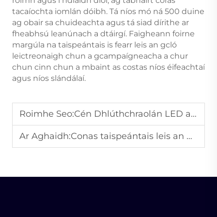
roimh agus i ndiaidh díol, ag tabhairt córas
tacaíochta iomlán dóibh. Tá níos mó ná 500 duine
ag obair sa chuideachta agus tá siad dírithe ar
fheabhsú leanúnach a dtáirgí. Faigheann foirne
margúla na taispeántais is fearr leis an gcló
leictreonaigh chun a gcampaígneacha a chur
chun cinn chun a mbaint as costas níos éifeachtaí
agus níos slándálaí.
Roimhe Seo:
Cén Dhlúthchraolán LED a Úsáidtear i dTaiscneoirí Táirgí atá is oiriúnaithe do dhoiléirithe beag?
Ar Aghaidh:
Conas taispeántais leis an gcló LED a chosaint ó dhíobháil sa phoiblí?