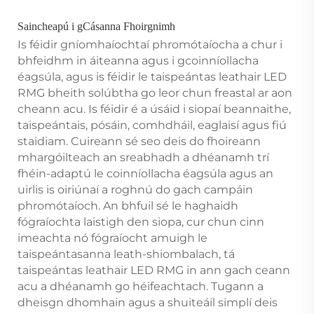
Saincheapú i gCásanna Fhoirgnimh
Is féidir gníomhaíochtaí phromótaíocha a chur i
bhfeidhm in áiteanna agus i gcoinníollacha
éagsúla, agus is féidir le taispeántas leathair LED
RMG bheith solúbtha go leor chun freastal ar aon
cheann acu. Is féidir é a úsáid i siopaí beannaithe,
taispeántais, pósáin, comhdháil, eaglaisí agus fiú
staidiam. Cuireann sé seo deis do fhoireann
mhargóilteach an sreabhadh a dhéanamh trí
fhéin-adaptú le coinníollacha éagsúla agus an
uirlis is oiriúnaí a roghnú do gach campáin
phromótaíoch. An bhfuil sé le haghaidh
fógraíochta laistigh den siopa, cur chun cinn
imeachta nó fógraíocht amuigh le
taispeántasanna leath-shiombalach, tá
taispeántas leathair LED RMG in ann gach ceann
acu a dhéanamh go héifeachtach. Tugann a
dheisgn dhomhain agus a shuiteáil simplí deis