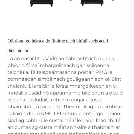
Oibríonn go héasca do fhoirne nach bhfuil spéis acu i
dtéicníocht
Tá an easacht úsáide an-tábhachtach nuair a
bhíonn fórsaí mhargóilteach gan scileanna
teicniúla. Tá taispeántasanna póstair RMG le
comhéadan simplí nach gcuilgeann aon oiliúint
theicniúil. Is féidir le fórsaí mhargóilteach an t-
inneall a úsáid nó appanna móibíle chun a gcuid
ábhar a uaslódáil, a chur in eagar agus a
bhainistiú. Tá tacaíocht theicniúil agus seirbhísí i
ndiaidh díol ó RMG LED chun cinntiú go mbíonn
siad ag cabhrú le custaiméirí le haon fhadhb. Tá
an cumas ag custaiméirí an t-aire a thabhairt ar