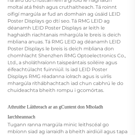
ná aird do chustaiméirí a ghoid le haghaidh
moltaí atá frésh agus cruthaitheach. Tá roinnt
oifigí margúla ar fud an domhain ag úsáid LEID
Poster Displays go dtí seo. Tá RMG LEID ag
déanamh LEID Poster Displays ar leith le
haghaidh riachtanais mhargúla le breis is deich
mbliana anuas. Tá RMG LEID ag déanamh LEID
Poster Displays le breis is deich mbliana don
chomhlacht Shenzhen RMG Optoelectronics Co.,
Ltd., a sholáthraíonn taispeántais soiléire agus
éifeachtúlacht fuinniúil. Is iad LEID Poster
Displays RMG réadanna iolrach agus is uirlis
mhargúla ríthábhachtach iad chun cabhrú le do
chuideachta bheith rompu i gcomórtas.
Athruithe Láithreach ar an gCuntent don Mholadh
Iarchheannach
Tugann ranna margúla minic leithscéal go
mbíonn siad ag iarraidh a bheith airdiúil agus tapa