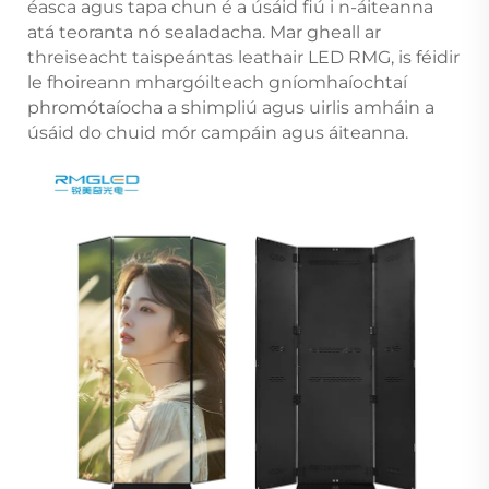
éasca agus tapa chun é a úsáid fiú i n-áiteanna
atá teoranta nó sealadacha. Mar gheall ar
threiseacht taispeántas leathair LED RMG, is féidir
le fhoireann mhargóilteach gníomhaíochtaí
phromótaíocha a shimpliú agus uirlis amháin a
úsáid do chuid mór campáin agus áiteanna.