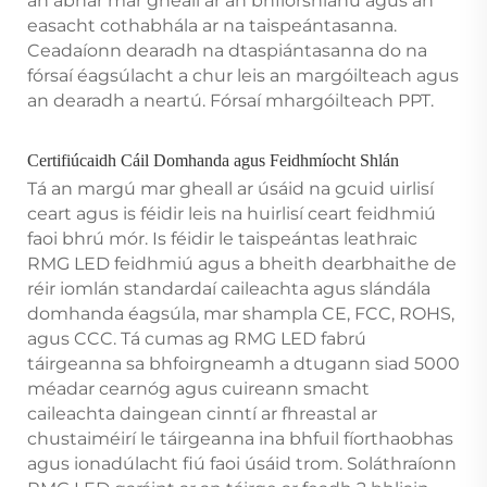
an ábhar mar gheall ar an bhfíorshlánú agus an
easacht cothabhála ar na taispeántasanna.
Ceadaíonn dearadh na dtaspiántasanna do na
fórsaí éagsúlacht a chur leis an margóilteach agus
an dearadh a neartú. Fórsaí mhargóilteach PPT.
Certifiúcaidh Cáil Domhanda agus Feidhmíocht Shlán
Tá an margú mar gheall ar úsáid na gcuid uirlisí
ceart agus is féidir leis na huirlisí ceart feidhmiú
faoi bhrú mór. Is féidir le taispeántas leathraic
RMG LED feidhmiú agus a bheith dearbhaithe de
réir iomlán standardaí caileachta agus slándála
domhanda éagsúla, mar shampla CE, FCC, ROHS,
agus CCC. Tá cumas ag RMG LED fabrú
táirgeanna sa bhfoirgneamh a dtugann siad 5000
méadar cearnóg agus cuireann smacht
caileachta daingean cinntí ar fhreastal ar
chustaiméirí le táirgeanna ina bhfuil fíorthaobhas
agus ionadúlacht fiú faoi úsáid trom. Soláthraíonn