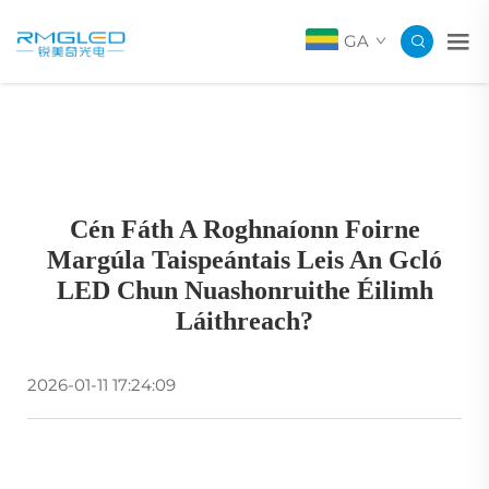
GA
Cén Fáth A Roghnaíonn Foirne
Margúla Taispeántais Leis An Gcló
LED Chun Nuashonruithe Éilimh
Láithreach?
2026-01-11 17:24:09