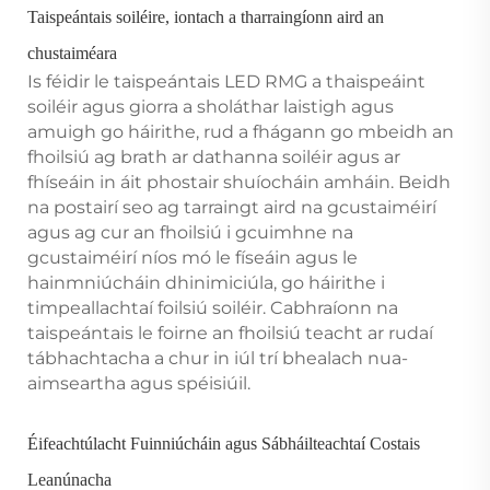
Taispeántais soiléire, iontach a tharraingíonn aird an
chustaiméara
Is féidir le taispeántais LED RMG a thaispeáint
soiléir agus giorra a sholáthar laistigh agus
amuigh go háirithe, rud a fhágann go mbeidh an
fhoilsiú ag brath ar dathanna soiléir agus ar
fhíseáin in áit phostair shuíocháin amháin. Beidh
na postairí seo ag tarraingt aird na gcustaiméirí
agus ag cur an fhoilsiú i gcuimhne na
gcustaiméirí níos mó le físeáin agus le
hainmniúcháin dhinimiciúla, go háirithe i
timpeallachtaí foilsiú soiléir. Cabhraíonn na
taispeántais le foirne an fhoilsiú teacht ar rudaí
tábhachtacha a chur in iúl trí bhealach nua-
aimseartha agus spéisiúil.
Éifeachtúlacht Fuinniúcháin agus Sábháilteachtaí Costais
Leanúnacha