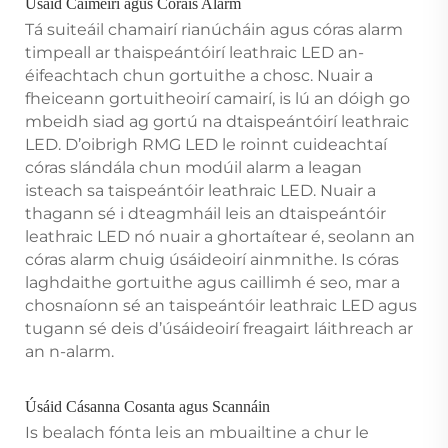
Úsáid Cáiméirí agus Córais Alárm
Tá suiteáil chamairí rianúcháin agus córas alarm
timpeall ar thaispeántóirí leathraic LED an-
éifeachtach chun gortuithe a chosc. Nuair a
fheiceann gortuitheoirí camairí, is lú an dóigh go
mbeidh siad ag gortú na dtaispeántóirí leathraic
LED. D’oibrigh RMG LED le roinnt cuideachtaí
córas slándála chun modúil alarm a leagan
isteach sa taispeántóir leathraic LED. Nuair a
thagann sé i dteagmháil leis an dtaispeántóir
leathraic LED nó nuair a ghortaítear é, seolann an
córas alarm chuig úsáideoirí ainmnithe. Is córas
laghdaithe gortuithe agus caillimh é seo, mar a
chosnaíonn sé an taispeántóir leathraic LED agus
tugann sé deis d’úsáideoirí freagairt láithreach ar
an n-alarm.
Úsáid Cásanna Cosanta agus Scannáin
Is bealach fónta leis an mbuailtine a chur le