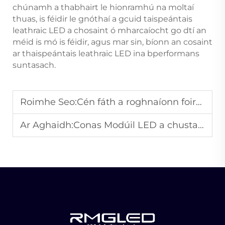
chúnamh a thabhairt le hionramhú na moltaí
thuas, is féidir le gnóthaí a gcuid taispeántais
leathraic LED a chosaint ó mharcaíocht go dtí an
méid is mó is féidir, agus mar sin, bíonn an cosaint
ar thaispeántais leathraic LED ina bperformans
suntasach.
Roimhe Seo:
Cén fáth a roghnaíonn foirne margúla taispeántais leis an gcló LED chun nuashonruithe éilimh láithreach?
Ar Aghaidh:
Conas Modúil LED a chustaimiú do Thionscadail Taispeána LED le Cruthanna Speisialta?