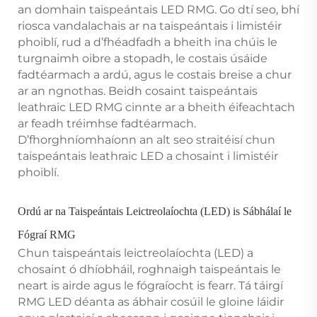
an domhain taispeántais LED RMG. Go dtí seo, bhí
riosca vandalachais ar na taispeántais i limistéir
phoiblí, rud a d’fhéadfadh a bheith ina chúis le
turgnaimh oibre a stopadh, le costais úsáide
fadtéarmach a ardú, agus le costais breise a chur
ar an ngnothas. Beidh cosaint taispeántais
leathraic LED RMG cinnte ar a bheith éifeachtach
ar feadh tréimhse fadtéarmach.
D’fhorghníomhaíonn an alt seo straitéisí chun
taispeántais leathraic LED a chosaint i limistéir
phoiblí.
Ordú ar na Taispeántais Leictreolaíochta (LED) is Sábhálaí le
Fógraí RMG
Chun taispeántais leictreolaíochta (LED) a
chosaint ó dhíobháil, roghnaigh taispeántais le
neart is airde agus le fógraíocht is fearr. Tá táirgí
RMG LED déanta as ábhair cosúil le gloine láidir