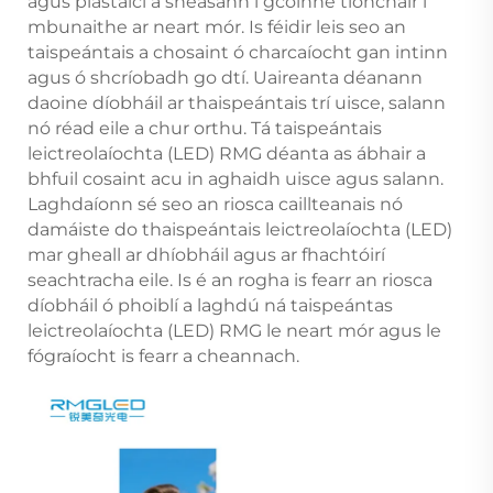
agus plastaicí a sheasann i gcoinne tionchair i
mbunaithe ar neart mór. Is féidir leis seo an
taispeántais a chosaint ó charcaíocht gan intinn
agus ó shcríobadh go dtí. Uaireanta déanann
daoine díobháil ar thaispeántais trí uisce, salann
nó réad eile a chur orthu. Tá taispeántais
leictreolaíochta (LED) RMG déanta as ábhair a
bhfuil cosaint acu in aghaidh uisce agus salann.
Laghdaíonn sé seo an riosca caillteanais nó
damáiste do thaispeántais leictreolaíochta (LED)
mar gheall ar dhíobháil agus ar fhachtóirí
seachtracha eile. Is é an rogha is fearr an riosca
díobháil ó phoiblí a laghdú ná taispeántas
leictreolaíochta (LED) RMG le neart mór agus le
fógraíocht is fearr a cheannach.