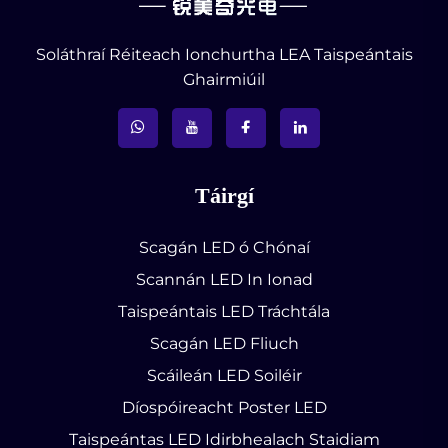
Soláthraí Réiteach Ionchurtha LEA Taispeántais
Ghairmiúil
Táirgí
Scagán LED ó Chónaí
Scannán LED In Ionad
Taispeántais LED Tráchtála
Scagán LED Fliuch
Scáileán LED Soiléir
Díospóireacht Poster LED
Taispeántas LED Idirbhealach Staidiam