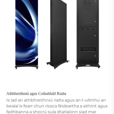
Athbhreithniú agus Cothabháil Rialta
Is iad an athbhreithniú rialta agus an t-ullmhú an
bealaí is fearr chun riosca féideartha a aithint agus
fadhbanna a shocrú sula dtarlaíonn siad mar