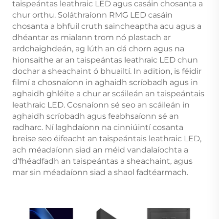
taispeántas leathraic LED agus casáin chosanta a
chur orthu. Soláthraíonn RMG LED casáin
chosanta a bhfuil cruth saincheaptha acu agus a
dhéantar as mialann trom nó plastach ar
ardchaighdeán, ag lúth an dá chorn agus na
hionsaithe ar an taispeántas leathraic LED chun
dochar a sheachaint ó bhuailtí. In adition, is féidir
filmí a chosnaíonn in aghaidh scríobadh agus in
aghaidh ghléite a chur ar scáileán an taispeántais
leathraic LED. Cosnaíonn sé seo an scáileán in
aghaidh scríobadh agus feabhsaíonn sé an
radharc. Ní laghdaíonn na cinniúintí cosanta
breise seo éifeacht an taispeántais leathraic LED,
ach méadaíonn siad an méid vandalaíochta a
d’fhéadfadh an taispeántas a sheachaint, agus
mar sin méadaíonn siad a shaol fadtéarmach.