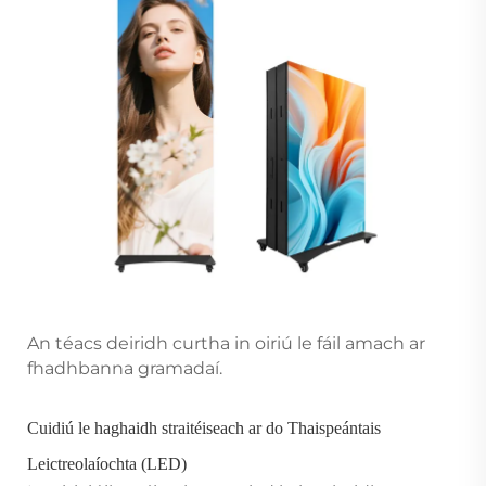
An téacs deiridh curtha in oiriú le fáil amach ar
fhadhbanna gramadaí.
Cuidiú le haghaidh straitéiseach ar do Thaispeántais
Leictreolaíochta (LED)