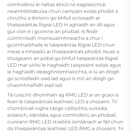
comhoibriú le rialtas áitiúil nó eagraíochtaí
neamhbhrabuisa chun campáin eolais phoiblí a
chruthú a léiríonn go bhfuil scriosadh ar
thaispeántas fógraí LED in aghaidh an dlí agus
gur cion é i gcoinne an phobail. Is féidir
cuimhníodh mionsuaimhneacha a chur i
gcomharbhaile le taispeántas fógraí LED chun
meas a mhéadú ar thaispeántais phoiblí. Nuair a
thuigeann an pobal go bhfuil taispeántas fógraí
LED mar uirlisí le haghaidh taispeáint eolais agus
le haghaidh deasghníomhaíochta, is lú an dóigh
go scriosfaidh siad iad agus is mó an dóigh go
chaomhnaífidh siad iad.
Tá tuiscint dhomhain ag RMG LED ar an gcaoi is
fearr le taispeántais leathraic LED a chosaint. Trí
chombináil rogha táirge cáilíochta, suiteála
eolaíoch, slándála, agus comhoibriú an phobail,
cuireann RMG LED straitéis iomlánach ar fáil chun
do thaispeántais leathraic LED RMG a chosaint. Trí