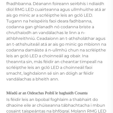
fhadhbanna. Déanann foireann seirbhís i ndiaidh
díol RMG LED cuairteanna agus ullmhuithe atá ar
ais go minic ar a scrléipthe leis an gcló LED.
Tugann na heispéiris faoi deara fadhbanna,
codanna gan ghlanadh nó codanna briste a
chruthaíodh an vandálachas le linn a n-
athbhreithniú. Ceadaíonn an t-athsholáthar agus
an t-athshuiteáil atá ar ais go minic go mbíonn na
codanna damáiste á n-ullmhú chun na scrléipthe
leis an gcló LED a choinneáil ag obair. Ina
theannta sin, más féidir an cheantar timpeall na
scrléipthe leis an gcló LED a choinneáil faoi
smacht, laghdaíonn sé sin an dóigh ar féidir
vandálachas a bheith ann.
Méadú ar an Oideachas Poiblí le haghaidh Cosanta
Is féidir leis an bpobal foghlaim a thabhairt do
dhaoine eile ar chúiseanna tábhachtacha i mbun
cosaint taispeántas na bhfógraí. Molann RMG LED