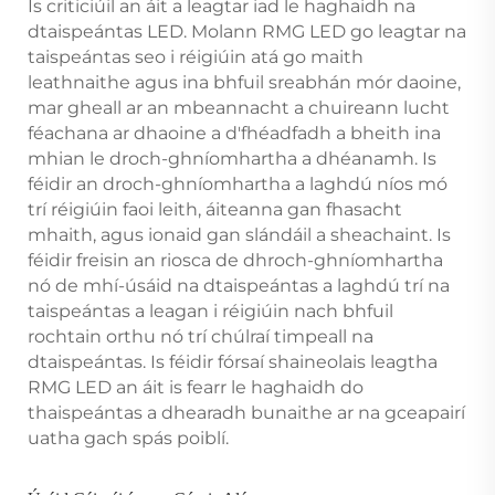
Is criticiúil an áit a leagtar iad le haghaidh na
dtaispeántas LED. Molann RMG LED go leagtar na
taispeántas seo i réigiúin atá go maith
leathnaithe agus ina bhfuil sreabhán mór daoine,
mar gheall ar an mbeannacht a chuireann lucht
féachana ar dhaoine a d'fhéadfadh a bheith ina
mhian le droch-ghníomhartha a dhéanamh. Is
féidir an droch-ghníomhartha a laghdú níos mó
trí réigiúin faoi leith, áiteanna gan fhasacht
mhaith, agus ionaid gan slándáil a sheachaint. Is
féidir freisin an riosca de dhroch-ghníomhartha
nó de mhí-úsáid na dtaispeántas a laghdú trí na
taispeántas a leagan i réigiúin nach bhfuil
rochtain orthu nó trí chúlraí timpeall na
dtaispeántas. Is féidir fórsaí shaineolais leagtha
RMG LED an áit is fearr le haghaidh do
thaispeántas a dhearadh bunaithe ar na gceapairí
uatha gach spás poiblí.