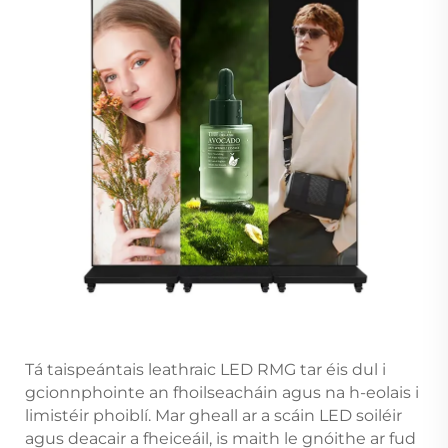
Tá taispeántais leathraic LED RMG tar éis dul i
gcionnphointe an fhoilseacháin agus na h-eolais i
limistéir phoiblí. Mar gheall ar a scáin LED soiléir
agus deacair a fheiceáil, is maith le gnóithe ar fud